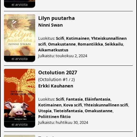
ei arvioita
Lilyn puutarha
Ninni Swan
Luokitus:
Scifi
,
Kotimainen
,
Yhteiskunnallinen
scifi
,
Omakustanne
,
Romantiikka
,
Seikkailu
,
Aikamatkustus
Julkaistu: toukokuu 2, 2024
ei arvioita
Octolution 2027
(
Octolution
#1
)
/ 2
Erkki Kauhanen
Luokitus:
Scifi
,
Fantasia
,
Eläinfantasia
,
Kotimainen
,
Kova scifi
,
Yhteiskunnallinen scifi
,
Utopia
,
Tieteisfantasia
,
Omakustanne
,
Poliittinen fiktio
Julkaistu: huhtikuu 30, 2024
ei arvioita