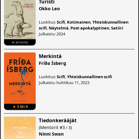
Turisti
Okko Leo
Luokitus:
Scifi
,
Kotimainen
,
Yhteiskunnallinen
scifi
,
Näytelmä
,
Post-apokalyptinen
,
Satiiri
Julkaistu: 2024
ei arvioita
Merkintä
Fríða Ísberg
Luokitus:
Scifi
,
Yhteiskunnallinen scifi
Julkaistu: huhtikuu 11, 2023
★ 5.56
/ 9
Tiedonkerääjät
(
Mentorit
#3
)
/ 3
Ninni Swan