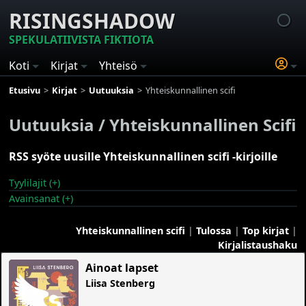
RISINGSHADOW
SPEKULATIIVISTA FIKTIOTA
Koti
Kirjat
Yhteisö
Etusivu
Kirjat
Uutuuksia
Yhteiskunnallinen scifi
Uutuuksia / Yhteiskunnallinen Scifi
RSS syöte uusille Yhteiskunnallinen scifi -kirjoille
Tyylilajit (+)
Avainsanat (+)
Yhteiskunnallinen scifi
|
Tulossa
|
Top kirjat
|
Kirjalistaushaku
Ainoat lapset
Liisa Stenberg