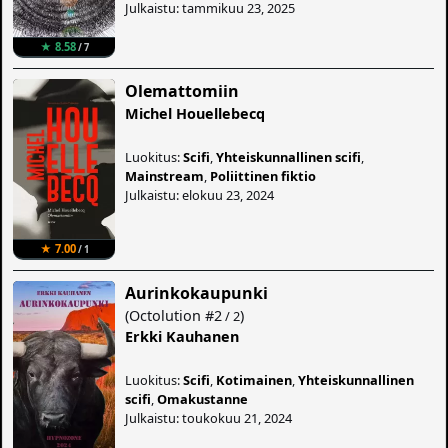
Julkaistu: tammikuu 23, 2025
★ 8.58
/ 7
Olemattomiin
Michel Houellebecq
Luokitus:
Scifi
,
Yhteiskunnallinen scifi
,
Mainstream
,
Poliittinen fiktio
Julkaistu: elokuu 23, 2024
★ 7.00
/ 1
Aurinkokaupunki
(
Octolution
#2
)
/ 2
Erkki Kauhanen
Luokitus:
Scifi
,
Kotimainen
,
Yhteiskunnallinen
scifi
,
Omakustanne
Julkaistu: toukokuu 21, 2024