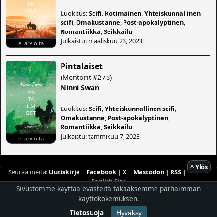
Luokitus:
Scifi
,
Kotimainen
,
Yhteiskunnallinen
scifi
,
Omakustanne
,
Post-apokalyptinen
,
Romantiikka
,
Seikkailu
Julkaistu: maaliskuu 23, 2023
ei arvioita
Pintalaiset
(
Mentorit
#2
)
/ 3
Ninni Swan
Luokitus:
Scifi
,
Yhteiskunnallinen scifi
,
Omakustanne
,
Post-apokalyptinen
,
Romantiikka
,
Seikkailu
Julkaistu: tammikuu 7, 2023
ei arvioita
^ Ylös
Seuraa meitä:
Uutiskirje
|
Facebook
|
X
|
Mastodon
|
RSS
|
English Site
Sivustomme käyttää evästeitä takaaksemme parhaimman
Hostingpalvelun tarjoaa
Planeetta Internet Oy
käyttökokemuksen.
© 1996 - 2026 Risingshadow. Kaikki oikeudet pidätetään.
Tietosuoja
Hyväksy