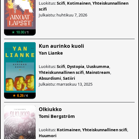
Luokitus:
Scifi
,
Kotimainen
,
Yhteiskunnallinen
scifi
Julkaistu: huhtikuu 7, 2026
★ 10.00
/ 1
Kun aurinko kuoli
Yan Lianke
Luokitus:
Scifi
,
Dystopia
,
Uuskumma
,
Yhteiskunnallinen scifi
,
Mainstream
,
Absurdismi
,
Satiiri
Julkaistu: marraskuu 13, 2025
★ 6.26
/ 4
Olkiukko
Tomi Bergström
Luokitus:
Kotimainen
,
Yhteiskunnallinen scifi
,
Huumori