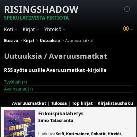
RISINGSHADOW
SPEKULATIIVISTA FIKTIOTA
Koti
Kirjat
Yhteisö
Etusivu
Kirjat
Uutuuksia
Avaruusmatkat
Uutuuksia / Avaruusmatkat
RSS syöte uusille Avaruusmatkat -kirjoille
Tyylilajit (+)
Avainsanat (+)
Avaruusmatkat
|
Tulossa
|
Top kirjat
|
Kirjalistaushaku
Erikoispikalähetys
Simo Talasranta
Luokitus:
Scifi
,
Kotimainen
,
Robotit
,
Hirviöt
,