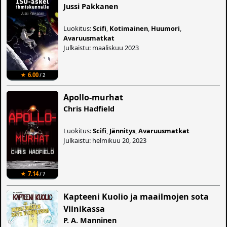
Jussi Pakkanen
Luokitus:
Scifi
,
Kotimainen
,
Huumori
,
Avaruusmatkat
Julkaistu: maaliskuu 2023
★ 6.00
/ 2
Apollo-murhat
Chris Hadfield
Luokitus:
Scifi
,
Jännitys
,
Avaruusmatkat
Julkaistu: helmikuu 20, 2023
★ 7.14
/ 7
Kapteeni Kuolio ja maailmojen sota
Viinikassa
P. A. Manninen