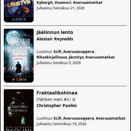
Kyborgit
,
Huumori
,
Avaruusmatkat
Julkaistu: heinäkuu 21, 2026
⧗ 8.00
/ 3
Jäälinnun lento
Alastair Reynolds
Luokitus:
Scifi
,
Avaruusooppera
,
Rikoskirjallisuus
,
Jännitys
,
Avaruusmatkat
Julkaistu: kesäkuu 5, 2026
★ 7.34
/ 6
Fraktaalikohinaa
(
Tähtien meri
#3
)
/ 3
Christopher Paolini
Luokitus:
Scifi
,
Avaruusooppera
,
Avaruusmatkat
Julkaistu: tammikuu 19, 2026