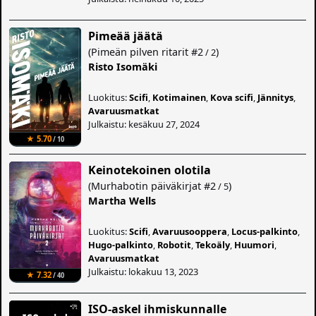
Pimeää jäätä
(
Pimeän pilven ritarit
#2
)
/ 2
Risto Isomäki
Luokitus:
Scifi
,
Kotimainen
,
Kova scifi
,
Jännitys
,
Avaruusmatkat
Julkaistu: kesäkuu 27, 2024
★ 5.70
/ 10
Keinotekoinen olotila
(
Murhabotin päiväkirjat
#2
)
/ 5
Martha Wells
Luokitus:
Scifi
,
Avaruusooppera
,
Locus-palkinto
,
Hugo-palkinto
,
Robotit
,
Tekoäly
,
Huumori
,
Avaruusmatkat
Julkaistu: lokakuu 13, 2023
★ 7.32
/ 40
ISO-askel ihmiskunnalle