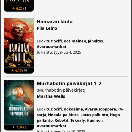
★ 6.20
/ 5
Hämärän laulu
Piia Leino
Luokitus:
Scifi
,
Kotimainen
,
Jännitys
,
Avaruusmatkat
Julkaistu: syyskuu 4, 2025
★ 6.10
/ 10
Murhabotin päiväkirjat 1–2
(
Murhabotin päiväkirjat
)
Martha Wells
Luokitus:
Scifi
,
Kokoelma
,
Avaruusooppera
,
TV-
sarja
,
Nebula-palkinto
,
Locus-palkinto
,
Hugo-
palkinto
,
Robotit
,
Tekoäly
,
Huumori
,
Avaruusmatkat
★ 7.34
/ 3
Julkaistu: heinäkuu 10, 2025