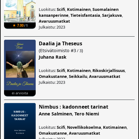
Luokitus:
Scifi
,
Kotimainen
,
Suomalainen
kansanperinne
,
Tieteisfantasia
,
Sarjakuva
,
Avaruusmatkat
★ 7.00
/ 1
Julkaistu: 2023
Daalia ja Theseus
(
Etsivätoimisto
#3
)
/ 3
Juhana Rask
Luokitus:
Scifi
,
Kotimainen
,
Rikoskirjallisuus
,
Omakustanne
,
Seikkailu
,
Avaruusmatkat
Julkaistu: 2023
ei arvioita
Nimbus : kadonneet tarinat
Anne Salminen
,
Tero Niemi
Luokitus:
Scifi
,
Novellikokoelma
,
Kotimainen
,
Omakustanne
,
Avaruusmatkat
Julkaistu: 2023