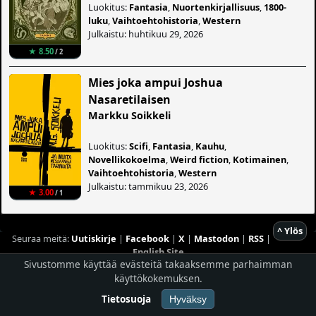
Luokitus:
Fantasia
,
Nuortenkirjallisuus
,
1800-
luku
,
Vaihtoehtohistoria
,
Western
Julkaistu: huhtikuu 29, 2026
★ 8.50
/ 2
Mies joka ampui Joshua
Nasaretilaisen
Markku Soikkeli
Luokitus:
Scifi
,
Fantasia
,
Kauhu
,
Novellikokoelma
,
Weird fiction
,
Kotimainen
,
Vaihtoehtohistoria
,
Western
Julkaistu: tammikuu 23, 2026
★ 3.00
/ 1
^ Ylös
Seuraa meitä:
Uutiskirje
|
Facebook
|
X
|
Mastodon
|
RSS
|
English Site
Sivustomme käyttää evästeitä takaaksemme parhaimman
Hostingpalvelun tarjoaa
Planeetta Internet Oy
käyttökokemuksen.
© 1996 - 2026 Risingshadow. Kaikki oikeudet pidätetään.
Tietosuoja
Hyväksy