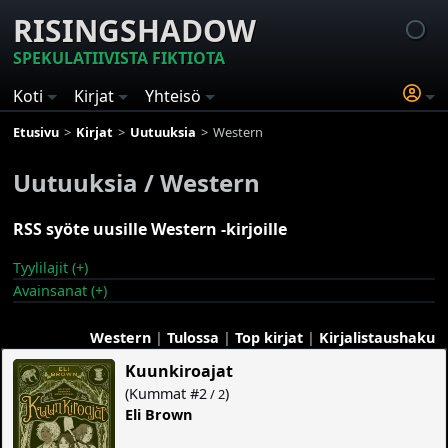
RISINGSHADOW
SPEKULATIIVISTA FIKTIOTA
Koti
Kirjat
Yhteisö
Etusivu
Kirjat
Uutuuksia
Western
Uutuuksia / Western
RSS syöte uusille Western -kirjoille
Tyylilajit (+)
Avainsanat (+)
Western
|
Tulossa
|
Top kirjat
|
Kirjalistaushaku
Kuunkiroajat
(
Kummat
#2
)
/ 2
Eli Brown