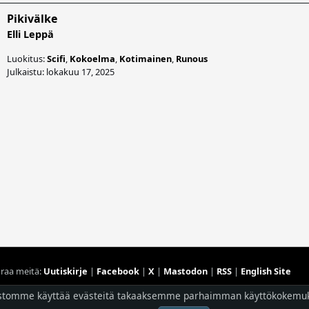
Pikivälke
Elli Leppä
Luokitus:
Scifi
,
Kokoelma
,
Kotimainen
,
Runous
Julkaistu: lokakuu 17, 2025
raa meitä:
Uutiskirje
|
Facebook
|
X
|
Mastodon
|
RSS
|
English Site
Hostingpalvelun tarjoaa
Planeetta Internet Oy
stomme käyttää evästeitä takaaksemme parhaimman käyttökokemu
© 1996 - 2026 Risingshadow. Kaikki oikeudet pidätetään.