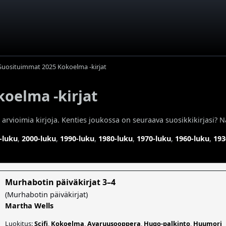
Suosituimmat 2025 Kokoelma -kirjat
oelma -kirjat
rvioimia kirjoja. Kenties joukossa on seuraava suosikkikirjasi? N
-luku
,
2000-luku
,
1990-luku
,
1980-luku
,
1970-luku
,
1960-luku
,
193
Murhabotin päiväkirjat 3–4
(
Murhabotin päiväkirjat
)
Martha Wells
Luokitus:
Scifi
,
Kokoelma
,
Avaruusooppera
,
Hugo-palkinto
,
Huumori