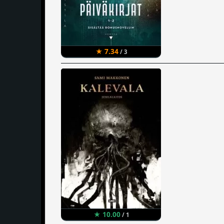
★ 7.34
/ 3
★ 10.00
/ 1