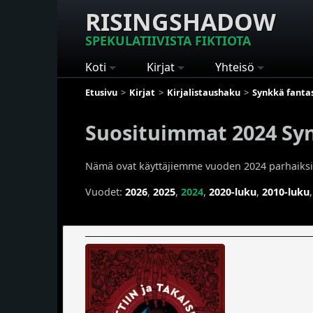
RISINGSHADOW
SPEKULATIIVISTA FIKTIOTA
Koti
Kirjat
Yhteisö
Etusivu
Kirjat
Kirjalistaushaku
Synkkä fanta
Suosituimmat 2024 Synk
Nämä ovat käyttäjiemme vuoden 2024 parhaiksi a
Vuodet:
2026
,
2025
,
2024
,
2020-luku
,
2010-luku