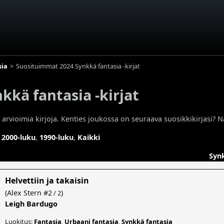
sia
Suosituimmat 2024 Synkkä fantasia -kirjat
kä fantasia -kirjat
rvioimia kirjoja. Kenties joukossa on seuraava suosikkikirjasi? N
,
2000-luku
,
1990-luku
,
Kaikki
Syn
Helvettiin ja takaisin
(
Alex Stern
#2
)
/ 2
Leigh Bardugo
Luokitus:
Fantasia
,
Urbaani fantasia
,
Synkkä fantasia