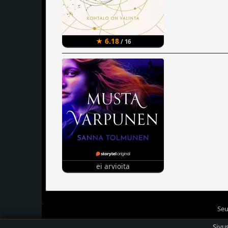
★ 6.18
/ 16
ei arvioita
Seu
Sivu