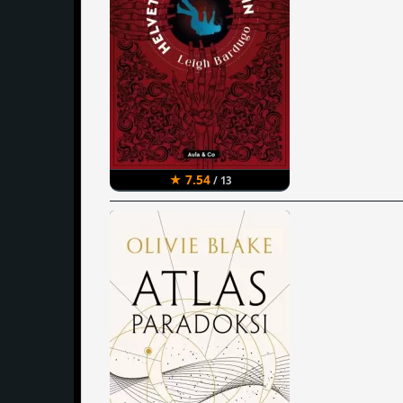
★ 7.54
/ 13