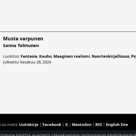
Musta varpunen
Sanna Tolmunen
Luokitus:
Fantasia
,
Kauhu
,
Maaginen realismi
,
Nuortenkirjallisuus
,
Ps
Julkaistu: kesäkuu 28, 2024
raa meitä:
Uutiskirje
|
Facebook
|
X
|
Mastodon
|
RSS
|
English Site
Hostingpalvelun tarjoaa
Planeetta Internet Oy
stomme käyttää evästeitä takaaksemme parhaimman käyttökokemu