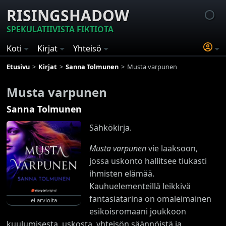
RISINGSHADOW
SPEKULATIIVISTA FIKTIOTA
Koti
Kirjat
Yhteisö
Etusivu
Kirjat
Sanna Tolmunen
Musta varpunen
Musta varpunen
Sanna Tolmunen
Sähkökirja.
Musta varpunen
vie laaksoon,
jossa uskonto hallitsee tiukasti
ihmisten elämää.
Kauhuelementeillä leikkivä
fantasiatarina on omaleimainen
ei arvioita
esikoisromaani joukkoon
kuulumisesta, uskosta, yhteisön säännöistä ja