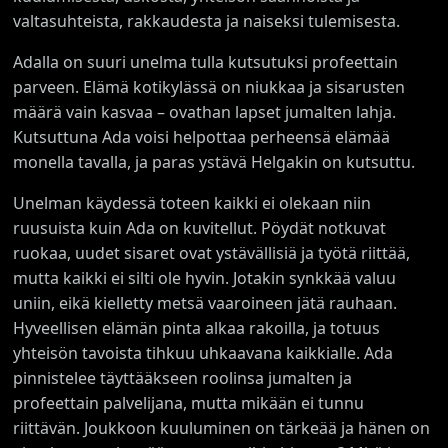
valtasuhteista, rakkaudesta ja naiseksi tulemisesta.
Adalla on suuri unelma tulla kutsutuksi profeettain
parveen. Elämä kotikylässä on niukkaa ja sisarusten
määrä vain kasvaa – ovathan lapset jumalten lahja.
Kutsuttuna Ada voisi helpottaa perheensä elämää
monella tavalla, ja paras ystävä Helgakin on kutsuttu.
Unelman käydessä toteen kaikki ei olekaan niin
ruusuista kuin Ada on kuvitellut. Pöydät notkuvat
ruokaa, uudet sisaret ovat ystävällisiä ja työtä riittää,
mutta kaikki ei silti ole hyvin. Jotakin synkkää valuu
uniin, eikä kielletty metsä vaaroineen jätä rauhaan.
Hyveellisen elämän pinta alkaa rakoilla, ja totuus
yhteisön tavoista tihkuu uhkaavana kaikkialle. Ada
pinnistelee täyttääkseen roolinsa jumalten ja
profeettain palvelijana, mutta mikään ei tunnu
riittävän. Joukkoon kuuluminen on tärkeää ja hänen on