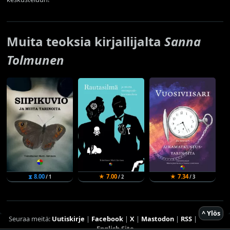
Muita teoksia kirjailijalta
Sanna
Tolmunen
⧗ 8.00
★ 7.00
★ 7.34
/ 1
/ 2
/ 3
^ Ylös
Seuraa meitä:
Uutiskirje
|
Facebook
|
X
|
Mastodon
|
RSS
|
English Site