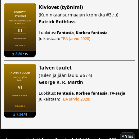
Kiviovet (työnimi)
(
Kuninkaansurmaajan kronikka
#3
)
/ 3
Patrick Rothfuss
Luokitus:
Fantasia
,
Korkea fantasia
Julkaistaan:
TBA (arvio 2028)
⧗ 8.80
/ 15
Talven tuulet
(
Tulen ja jään laulu
#6
)
/ 6
George R. R. Martin
Luokitus:
Fantasia
,
Korkea fantasia
,
TV-sarja
Julkaistaan:
TBA (arvio 2028)
⧗ 7.34
/ 9
^ Ylös