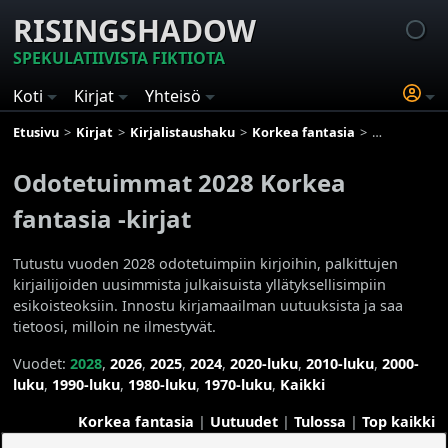
RISINGSHADOW
SPEKULATIIVISTA FIKTIOTA
Koti
Kirjat
Yhteisö
Etusivu
Kirjat
Kirjalistaushaku
Korkea fantasia
Odotetuimmat
Odotetuimmat 2028 Korkea
fantasia -kirjat
Tutustu vuoden 2028 odotetuimpiin kirjoihin, palkittujen
kirjailijoiden uusimmista julkaisuista yllätyksellisimpiin
esikoisteoksiin. Innostu kirjamaailman uutuuksista ja saa
tietoosi, milloin ne ilmestyvät.
Vuodet:
2028
,
2026
,
2025
,
2024
,
2020-luku
,
2010-luku
,
2000-
luku
,
1990-luku
,
1980-luku
,
1970-luku
,
Kaikki
Korkea fantasia
|
Uutuudet
|
Tulossa
|
Top kaikki