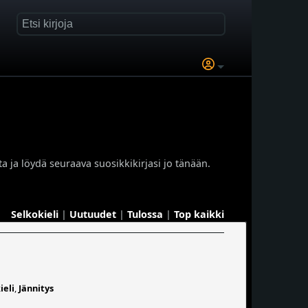
a ja löydä seuraava suosikkikirjasi jo tänään.
Selkokieli
|
Uutuudet
|
Tulossa
|
Top kaikki
ieli
,
Jännitys