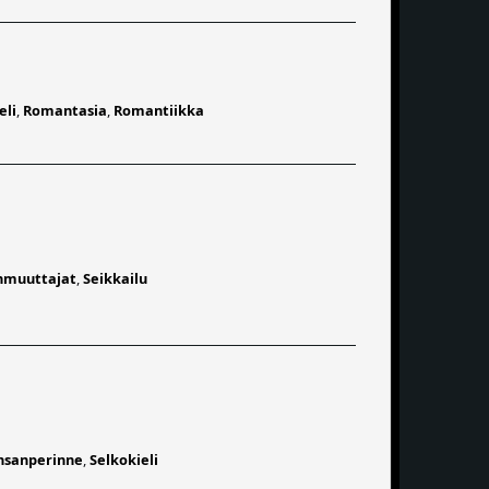
eli
,
Romantasia
,
Romantiikka
muuttajat
,
Seikkailu
nsanperinne
,
Selkokieli