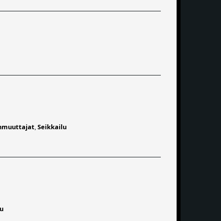
muuttajat
,
Seikkailu
lu