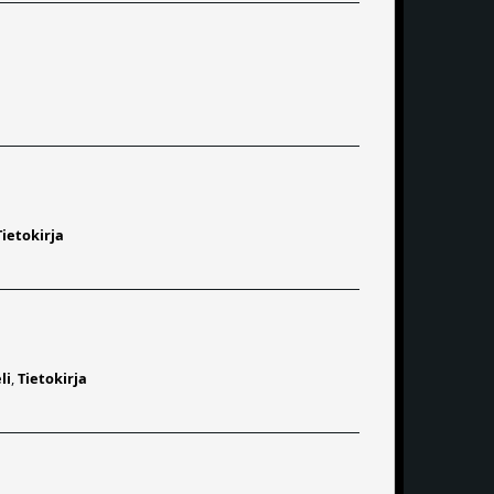
Tietokirja
li
,
Tietokirja