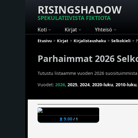
RISINGSHADOW
SPEKULATIIVISTA FIKTIOTA
Koti
Kirjat
Yhteisö
Etusivu
Kirjat
Kirjalistaushaku
Selkokieli
P
Parhaimmat 2026 Selkok
Tutustu listaamme vuoden 2026 suosituimmista ja 
Vuodet:
2026
,
2025
,
2024
,
2020-luku
,
2010-luku
⧗ 9.00
/ 1