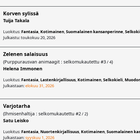
Korven sylissä
Tuija Takala
Luokitus:
Fantasia
,
Kotimainen
,
Suomalainen kansanperinne
,
Selkoki
Julkaistu: toukokuu 20, 2026
Zelenen salaisuus
(
Purppurausvan animaagit : selkomukautettu
#3
)
/ 4
Helena Immonen
Luokitus:
Fantasia
,
Lastenkirjallisuus
,
Kotimainen
,
Selkokieli
,
Muodon
Julkaistaan:
elokuu 31, 2026
Varjotarha
(
Ihmisenhaltija : selkomukautettu
#2
)
/ 2
Satu Leisko
Luokitus:
Fantasia
,
Nuortenkirjallisuus
,
Kotimainen
,
Suomalainen ka
Julkaistaan:
syyskuu 1, 2026