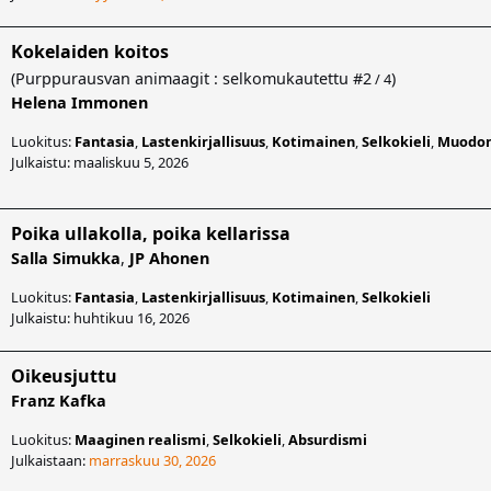
Kokelaiden koitos
(
Purppurausvan animaagit : selkomukautettu
#2
)
/ 4
Helena Immonen
Luokitus:
Fantasia
,
Lastenkirjallisuus
,
Kotimainen
,
Selkokieli
,
Muodon
Julkaistu: maaliskuu 5, 2026
Poika ullakolla, poika kellarissa
Salla Simukka
,
JP Ahonen
Luokitus:
Fantasia
,
Lastenkirjallisuus
,
Kotimainen
,
Selkokieli
Julkaistu: huhtikuu 16, 2026
Oikeusjuttu
Franz Kafka
Luokitus:
Maaginen realismi
,
Selkokieli
,
Absurdismi
Julkaistaan:
marraskuu 30, 2026