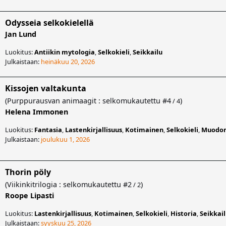
Odysseia selkokielellä
Jan Lund
Luokitus:
Antiikin mytologia
,
Selkokieli
,
Seikkailu
Julkaistaan:
heinäkuu 20, 2026
Kissojen valtakunta
(
Purppurausvan animaagit : selkomukautettu
#4
)
/ 4
Helena Immonen
Luokitus:
Fantasia
,
Lastenkirjallisuus
,
Kotimainen
,
Selkokieli
,
Muodon
Julkaistaan:
joulukuu 1, 2026
Thorin pöly
(
Viikinkitrilogia : selkomukautettu
#2
)
/ 2
Roope Lipasti
Luokitus:
Lastenkirjallisuus
,
Kotimainen
,
Selkokieli
,
Historia
,
Seikkai
Julkaistaan:
syyskuu 25, 2026