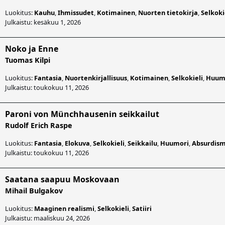
Luokitus:
Kauhu
,
Ihmissudet
,
Kotimainen
,
Nuorten tietokirja
,
Selkoki
Julkaistu: kesäkuu 1, 2026
Noko ja Enne
Tuomas Kilpi
Luokitus:
Fantasia
,
Nuortenkirjallisuus
,
Kotimainen
,
Selkokieli
,
Huum
Julkaistu: toukokuu 11, 2026
Paroni von Münchhausenin seikkailut
Rudolf Erich Raspe
Luokitus:
Fantasia
,
Elokuva
,
Selkokieli
,
Seikkailu
,
Huumori
,
Absurdism
Julkaistu: toukokuu 11, 2026
Saatana saapuu Moskovaan
Mihail Bulgakov
Luokitus:
Maaginen realismi
,
Selkokieli
,
Satiiri
Julkaistu: maaliskuu 24, 2026