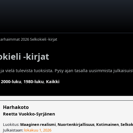
arhaimmat 2026 Selkokieli -kirjat
ieli -kirjat
vielä tulevista tuoksista. Pysy ajan tasalla uusimmista julkaisuist
,
2000-luku
,
1980-luku
,
Kaikki
Harhakoto
Reetta Vuokko-Syrjänen
Luokitus:
Maaginen realismi
,
Nuortenkirjallisuus
,
Kotimainen
,
Selkok
Julkaistaan:
lokakuu 1, 2026