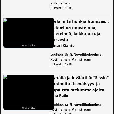
Kotimainen
Julkaistu: 1918
Vielä niitä honkia humisee...
Kokoelma muistelmia,
mietelmiä, kokkajuttuja
korvesta
Ilmari Kianto
ei arvioita
Luokitus:
Scifi
,
Novellikokoelma
,
Kotimainen
,
Mainstream
Julkaistu: 1918
Kynällä ja kiväärillä: ”Sissin”
pakinoita itsenäisyys- ja
vapaustaistelumme ajalta
Eino Railo
Luokitus:
Scifi
,
Novellikokoelma
,
ei arvioita
Kotimainen
,
Mainstream