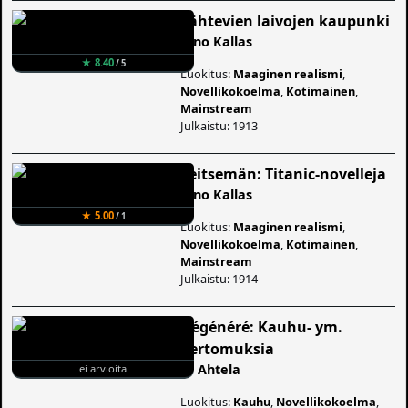
Lähtevien laivojen kaupunki
Aino Kallas
★ 8.40
/ 5
Luokitus:
Maaginen realismi
,
Novellikokoelma
,
Kotimainen
,
Mainstream
Julkaistu: 1913
Seitsemän: Titanic-novelleja
Aino Kallas
★ 5.00
/ 1
Luokitus:
Maaginen realismi
,
Novellikokoelma
,
Kotimainen
,
Mainstream
Julkaistu: 1914
Dégénéré: Kauhu- ym.
kertomuksia
H. Ahtela
ei arvioita
Luokitus:
Kauhu
,
Novellikokoelma
,