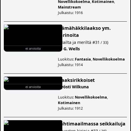
Novellikokoelma
,
Kotimainen
,
Mainstream
Julkaistu: 1916
Hämähäkkilaakso ym.
tarinoita
(
Mailta ja meriltä
#31
)
/ 33
H. G. Wells
ei arvioita
Luokitus:
Fantasia
,
Novellikokoelma
Julkaistu: 1914
Haaksirikkoiset
Kyösti Wilkuna
ei arvioita
Luokitus:
Novellikokoelma
,
Kotimainen
Julkaistu: 1912
Tähtimaailmassa seikkailuja
(
Nuorten kirjoja
#33
)
/ 38