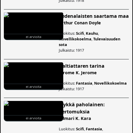
Julkaistu: 1918
Vedenalaisten saartama maa
Arthur Conan Doyle
Luokitus:
Scifi
,
Kauhu
,
ei arvioita
Novellikokoelma
,
Tulevaisuuden
sota
Julkaistu: 1917
Haltiattaren tarina
Jerome K. Jerome
Luokitus:
Fantasia
,
Novellikokoelma
ei arvioita
Julkaistu: 1917
Mykkä paholainen:
Kertomuksia
Jalmari K. Kara
ei arvioita
Luokitus:
Scifi
,
Fantasia
,