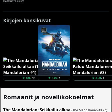
keskusteluun!
Kirjojen kansikuvat
★ 8.00
★ 8.00
★ 8.00
/ 2
/ 1
/ 1
Romaanit ja novellikokoelmat
The Mandalorian: Seikkailu alkaa
(The Mandalorian #
1
)
/ 3