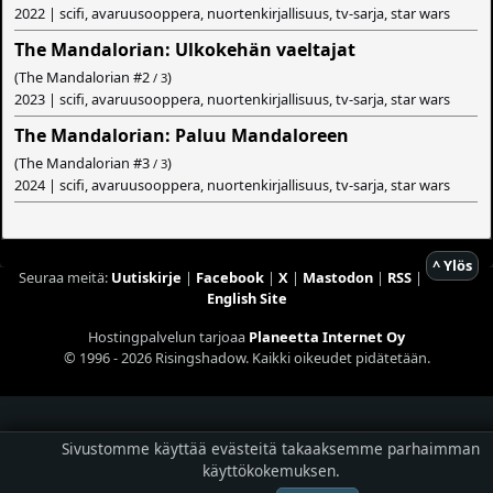
2022 | scifi, avaruusooppera, nuortenkirjallisuus, tv-sarja, star wars
The Mandalorian: Ulkokehän vaeltajat
(The Mandalorian #
2
)
/ 3
2023 | scifi, avaruusooppera, nuortenkirjallisuus, tv-sarja, star wars
The Mandalorian: Paluu Mandaloreen
(The Mandalorian #
3
)
/ 3
2024 | scifi, avaruusooppera, nuortenkirjallisuus, tv-sarja, star wars
^ Ylös
Seuraa meitä:
Uutiskirje
|
Facebook
|
X
|
Mastodon
|
RSS
|
English Site
Hostingpalvelun tarjoaa
Planeetta Internet Oy
© 1996 - 2026 Risingshadow. Kaikki oikeudet pidätetään.
Sivustomme käyttää evästeitä takaaksemme parhaimman
käyttökokemuksen.