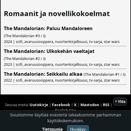
Romaanit ja novellikokoelmat
The Mandalorian: Paluu Mandaloreen
(The Mandalorian #
3
)
/ 3
2024 | scifi, avaruusooppera, nuortenkirjallisuus, tv-sarja, star wars
The Mandalorian: Ulkokehän vaeltajat
(The Mandalorian #
2
)
/ 3
2023 | scifi, avaruusooppera, nuortenkirjallisuus, tv-sarja, star wars
The Mandalorian: Seikkailu alkaa
(The Mandalorian #
1
)
/ 3
2022 | scifi, avaruusooppera, nuortenkirjallisuus, tv-sarja, star wars
^ Ylös
Seuraa meitä:
Uutiskirje
|
Facebook
|
X
|
Mastodon
|
RSS
|
English Site
Sivustomme käyttää evästeitä takaaksemme parhaimman
Hostingpalvelun tarjoaa
Planeetta Internet Oy
käyttökokemuksen.
© 1996 - 2026 Risingshadow. Kaikki oikeudet pidätetään.
Tietosuoja
Hyväksy