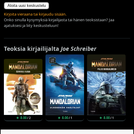
Aloita uusi keskustelu
Kirjoita vieraana tai kirjaudu sisään.
Onko sinulla kysymyksiä kirjailijasta tai hänen teoksistaan? Jaa
ajatuksesi ja liity keskusteluun!
Teoksia kirjailijalta
Joe Schreiber
★ 8.00
★ 8.00
★ 8.00
/ 2
/ 1
/ 1