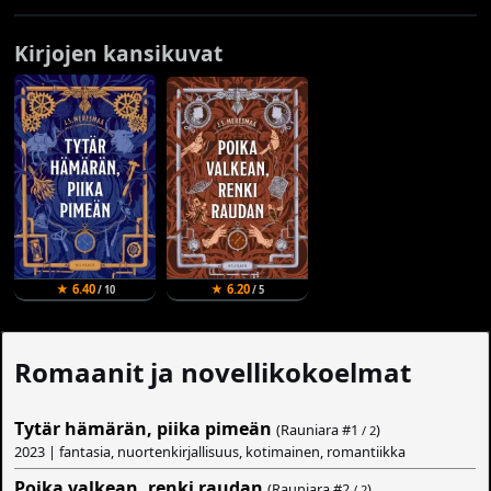
Kirjojen kansikuvat
★ 6.40
★ 6.20
/ 10
/ 5
Romaanit ja novellikokoelmat
Tytär hämärän, piika pimeän
(Rauniara #
1
)
/ 2
2023 | fantasia, nuortenkirjallisuus, kotimainen, romantiikka
Poika valkean, renki raudan
(Rauniara #
2
)
/ 2