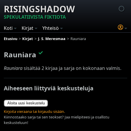
RISINGSHADOW
SPEKULATIIVISTA FIKTIOTA
Koti
Kirjat
Yhteisö
Etusivu
Kirjat
J. S. Meresmaa
Rauniara
✓
Rauniara
Rauniara
sisältää 2 kirjaa ja sarja on kokonaan valmis.
Aiheeseen liittyviä keskusteluja
Aloita uusi keskustelu
Kirjoita vieraana tai kirjaudu sisään.
Kiinnostaako sarja tai sen teokset? Jaa mielipiteesi ja osallistu
keskusteluun!