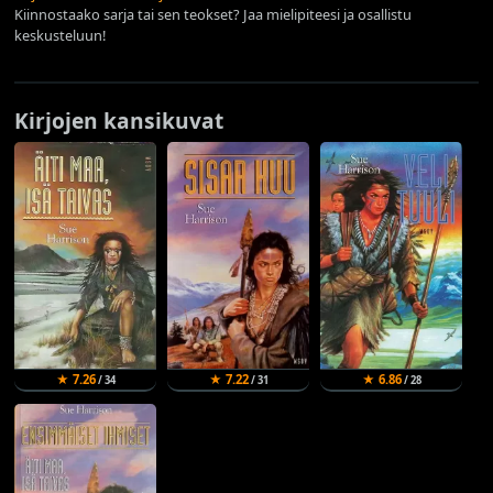
Kiinnostaako sarja tai sen teokset? Jaa mielipiteesi ja osallistu
keskusteluun!
Kirjojen kansikuvat
★ 7.26
★ 7.22
★ 6.86
/ 34
/ 31
/ 28