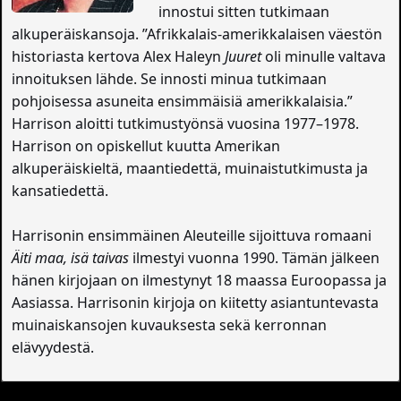
innostui sitten tutkimaan
alkuperäiskansoja. ”Afrikkalais-amerikkalaisen väestön
historiasta kertova Alex Haleyn
Juuret
oli minulle valtava
innoituksen lähde. Se innosti minua tutkimaan
pohjoisessa asuneita ensimmäisiä amerikkalaisia.”
Harrison aloitti tutkimustyönsä vuosina 1977–1978.
Harrison on opiskellut kuutta Amerikan
alkuperäiskieltä, maantiedettä, muinaistutkimusta ja
kansatiedettä.
Harrisonin ensimmäinen Aleuteille sijoittuva romaani
Äiti maa, isä taivas
ilmestyi vuonna 1990. Tämän jälkeen
hänen kirjojaan on ilmestynyt 18 maassa Euroopassa ja
Aasiassa. Harrisonin kirjoja on kiitetty asiantuntevasta
muinaiskansojen kuvauksesta sekä kerronnan
elävyydestä.