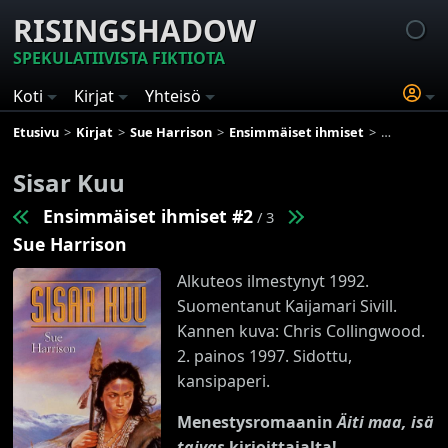
RISINGSHADOW
SPEKULATIIVISTA FIKTIOTA
Koti
Kirjat
Yhteisö
Etusivu
Kirjat
Sue Harrison
Ensimmäiset ihmiset
Sisar Kuu
Sisar Kuu
Ensimmäiset ihmiset #2
/ 3
Sue Harrison
Alkuteos ilmestynyt 1992.
Suomentanut Kaijamari Sivill.
Kannen kuva: Chris Collingwood.
2. painos 1997. Sidottu,
kansipaperi.
Menestysromaanin
Äiti maa, isä
taivas
kirjoittajalta!