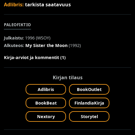
Adlibris:
tarkista saatavuus
PALEOFIKTIO
Julkaistu:
1996 (
WSOY
)
Alkuteos:
My Sister the Moon
(1992)
Kirja-arviot ja kommentit (1)
Kirjan tilaus
Adlibris
BookOutlet
BookBeat
FinlandiaKirja
Nextory
Storytel