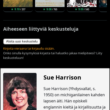
★ 9.10
★ 9.08
★ 9.00
★
/ 257
/ 765
/ 545
Aiheeseen liittyviä keskusteluja
Aloita uusi keskustelu
Kirjoita vieraana tai kirjaudu sisään.
Onko sinulla kysymyksiä kirjasta tai haluatko jakaa mielipiteesi? Liity
keskusteluun!
Sue Harrison
Sue Harrison (Yhdysvallat, s.
1950) on michiganilainen kahden
lapsen äiti. Hän opiskeli
englannin kieltä ja kirjallisuutta ja