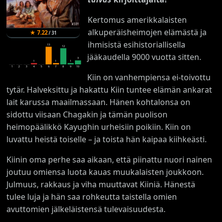
Kertomus amerikkalaisten
alkuperäisheimojen elämästä ja
★
7.22
/
31
ihmisistä esihistoriallisella
13
12
jääkaudella 9000 vuotta sitten.
3
1
1
1
1
2
3
4
5
6
7
8
9
10
Kiin on vanhempiensa ei-toivottu
tytär. Halveksittu ja hakattu Kiin tuntee elämän ankarat
lait karussa maailmassaan. Hänen kohtalonsa on
sidottu viisaan Chagakin ja tämän puolison
heimopäälikkö Kayughin urheisiin poikiin. Kiin on
luvattu heistä toiselle – ja toista hän kaipaa kiihkeästi.
Kiinin oma perhe saa aikaan, että piinattu nuori nainen
joutuu omiensa luota kauas muukalaisten joukkoon.
Julmuus, rakkaus ja viha muuttavat Kiiniä. Hänestä
tulee luja ja hän saa rohkeutta taistella omien
avuttomien jälkeläistensä tulevaisuudesta.