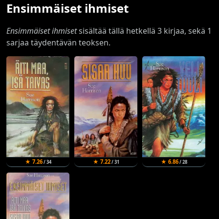
Ensimmäiset ihmiset
Ensimmäiset ihmiset
sisältää tällä hetkellä 3 kirjaa, sekä 1
sarjaa täydentävän teoksen.
★ 7.26
★ 7.22
★ 6.86
/ 34
/ 31
/ 28