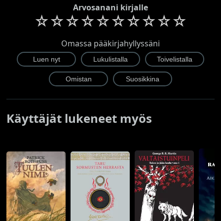
Arvosanani kirjalle
☆
☆
☆
☆
☆
☆
☆
☆
☆
☆
Omassa pääkirjahyllyssäni
Käyttäjät lukeneet myös