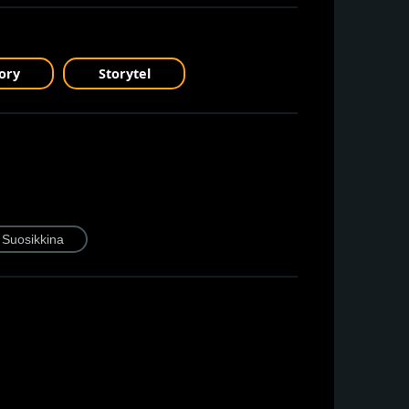
ory
Storytel