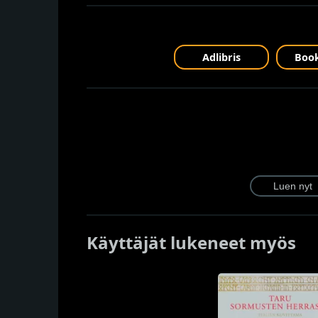
Adlibris
Book
Käyttäjät lukeneet myös