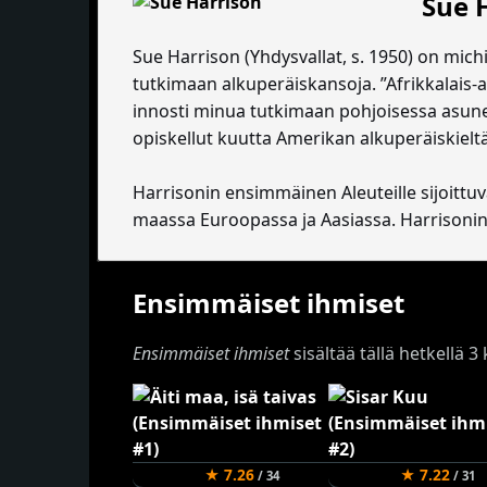
Sue 
Sue Harrison (Yhdysvallat, s. 1950) on michig
tutkimaan alkuperäiskansoja. ”Afrikkalais-
innosti minua tutkimaan pohjoisessa asune
opiskellut kuutta Amerikan alkuperäiskielt
Harrisonin ensimmäinen Aleuteille sijoitt
maassa Euroopassa ja Aasiassa. Harrisonin
Ensimmäiset ihmiset
Ensimmäiset ihmiset
sisältää tällä hetkellä 3
★ 7.26
★ 7.22
/ 34
/ 31