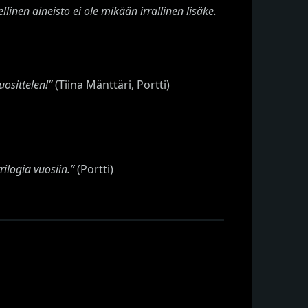
inen aineisto ei ole mikään irrallinen lisäke.
uosittelen!”
(Tiina Mänttäri, Portti)
rilogia vuosiin.”
(Portti)