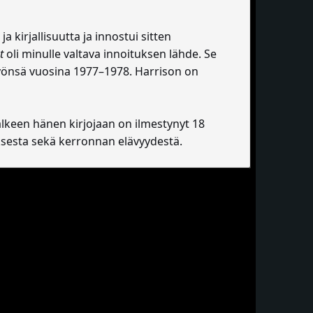
 kirjallisuutta ja innostui sitten
t
oli minulle valtava innoituksen lähde. Se
työnsä vuosina 1977–1978. Harrison on
lkeen hänen kirjojaan on ilmestynyt 18
ksesta sekä kerronnan elävyydestä.