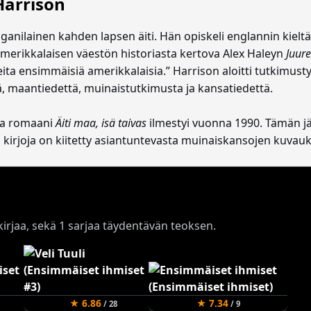
Harrison
anilainen kahden lapsen äiti. Hän opiskeli englannin kieltä ja
amerikkalaisen väestön historiasta kertova Alex Haleyn
Juure
ita ensimmäisiä amerikkalaisia.” Harrison aloitti tutkimus
ä, maantiedettä, muinaistutkimusta ja kansatiedettä.
uva romaani
Äiti maa, isä taivas
ilmestyi vuonna 1990. Tämän jä
 kirjoja on kiitetty asiantuntevasta muinaiskansojen kuvau
 kirjaa, sekä 1 sarjaa täydentävän teoksen.
★ 6.86
★ 7.34
/ 28
/ 9