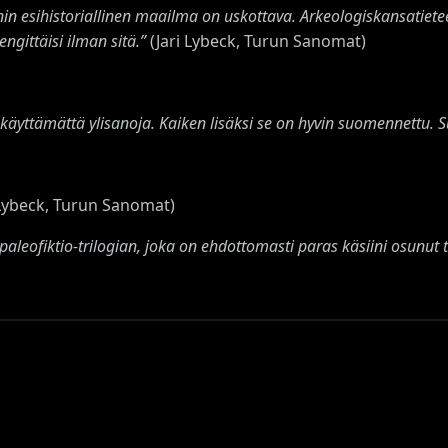
n esihistoriallinen maailma on uskottava. Arkeologiskansatieteell
engittäisi ilman sitä.”
(Jari Lybeck, Turun Sanomat)
la käyttämättä ylisanoja. Kaiken lisäksi se on hyvin suomennettu. S
 Lybeck, Turun Sanomat)
paleofiktio-trilogian, joka on ehdottomasti paras käsiini osunut t