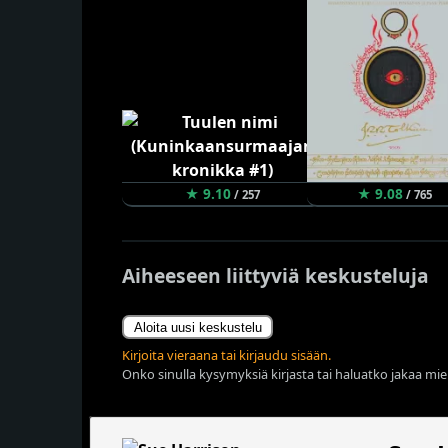
★ 9.10
★ 9.08
/ 257
/ 765
Aiheeseen liittyviä keskusteluja
Aloita uusi keskustelu
Kirjoita vieraana tai kirjaudu sisään.
Onko sinulla kysymyksiä kirjasta tai haluatko jakaa miel