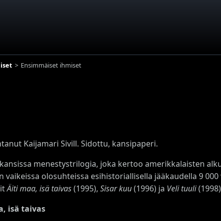
iset
Ensimmäiset ihmiset
nut Kaijamari Sivill. Sidottu, kansipaperi.
 kansissa menestystrilogia, joka kertoo amerikkalaisten alk
n vaikeissa olosuhteissa esihistoriallisella jääkaudella 9 000 
it
Äiti maa, isä taivas
(1995),
Sisar kuu
(1996) ja
Veli tuuli
(1998)
a, isä taivas