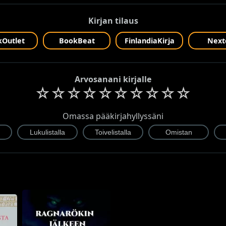
Kirjan tilaus
Outlet
BookBeat
FinlandiaKirja
Next
Arvosanani kirjalle
☆
☆
☆
☆
☆
☆
☆
☆
☆
☆
Omassa pääkirjahyllyssäni