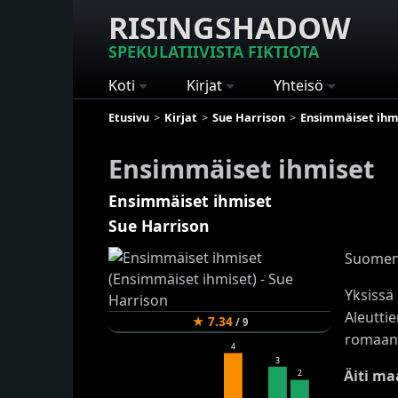
RISINGSHADOW
SPEKULATIIVISTA FIKTIOTA
Koti
Kirjat
Yhteisö
Etusivu
Kirjat
Sue Harrison
Ensimmäiset ihm
Ensimmäiset ihmiset
Ensimmäiset ihmiset
Sue Harrison
Suomenta
Yksissä
Aleuttie
★
7.34
/
9
romaan
4
3
Äiti ma
2