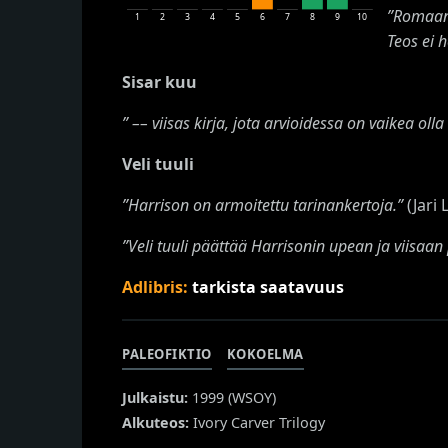
”Romaani
1
2
3
4
5
6
7
8
9
10
Teos ei h
Sisar kuu
” –– viisas kirja, jota arvioidessa on vaikea ol
Veli tuuli
”Harrison on armoitettu tarinankertoja.”
(Jari
”Veli tuuli päättää Harrisonin upean ja viisaan 
Adlibris:
tarkista saatavuus
PALEOFIKTIO
KOKOELMA
Julkaistu:
1999 (
WSOY
)
Alkuteos:
Ivory Carver Trilogy