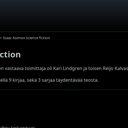
Isaac Asimov science fiction
iction
 vastaava toimittaja oli Kari Lindgren ja toisen Reijo Kalvas
kellä 9 kirjaa, sekä 3 sarjaa täydentävää teosta.
sallistu keskusteluun!