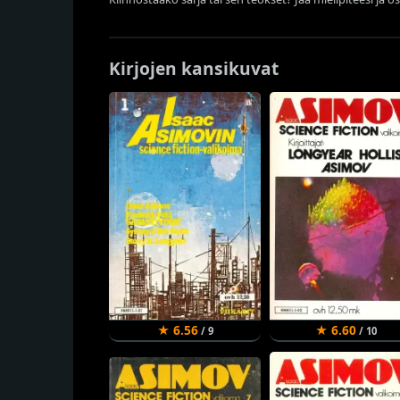
Kirjojen kansikuvat
★ 6.56
★ 6.60
/ 9
/ 10