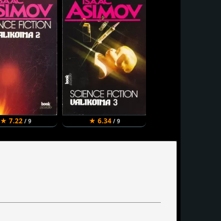
★ 7.22
★ 6.34
/ 9
/ 9