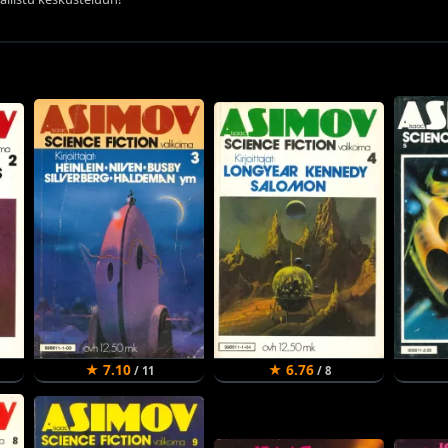
★ 7.10
★ 6.76
/ 11
/ 8