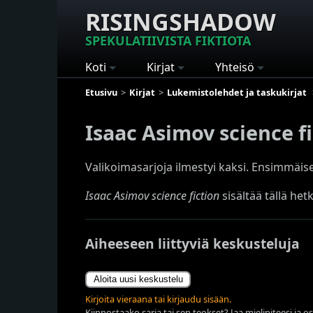
RISINGSHADOW
SPEKULATIIVISTA FIKTIOTA
Koti
Kirjat
Yhteisö
Etusivu
Kirjat
Lukemistolehdet ja taskukirjat
Isaac Asimov science f
Valikoimasarjoja ilmestyi kaksi. Ensimmäisen
Isaac Asimov science fiction
sisältää tällä het
Aiheeseen liittyviä keskusteluja
Aloita uusi keskustelu
Kirjoita vieraana tai kirjaudu sisään.
Kiinnostaako sarja tai sen teokset? Jaa mielipiteesi ja o