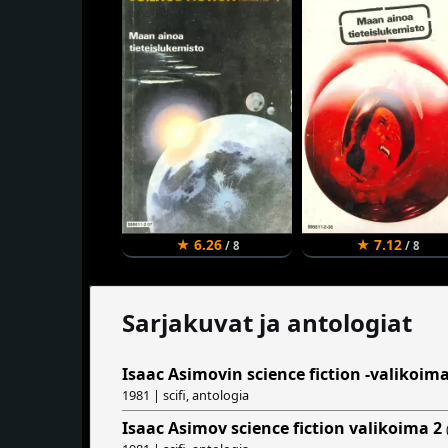
★ 6.26
★ 7.12
/ 8
/ 8
Sarjakuvat ja antologiat
Isaac Asimovin science fiction -valikoima
1981 | scifi, antologia
Isaac Asimov science fiction valikoima 2