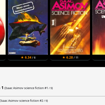
★ 6.34
★ 6.28
/ 6
/ 11
 1
(Isaac Asimov science fiction #
1
)
/ 9
(Isaac Asimov science fiction #
2
)
/ 9