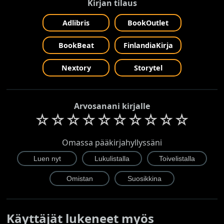
Kirjan tilaus
Adlibris
BookOutlet
BookBeat
FinlandiaKirja
Nextory
Storytel
Arvosanani kirjalle
☆
☆
☆
☆
☆
☆
☆
☆
☆
☆
Omassa pääkirjahyllyssäni
Käyttäjät lukeneet myös