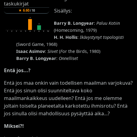
Sisällys:
★
6.60
/
10
7
Barry B. Longyear
:
Paluu Kotiin
3
(Homecoming, 1979)
1
2
3
4
5
6
7
8
9
10
H. H. Hollis
:
Ikävystynyt topologisti
(Sword Game, 1968)
Isaac Asimov
:
Siivet
(
F
or the Birds, 1980)
Barry B. Longyear
:
Onnelliset
Entä jos...?
Entä jos maa onkin vain todellisen maailman varjokuva?
Entä jos sinun olisi suunniteltava koko
maailmankaikkeus uudelleen? Entä jos me olemme
joltain toiselta planeetalta karkotettu ihmisrotu? Entä
jos sinulla olisi mahdollisuus pysäyttää aika...?
Miksei?!