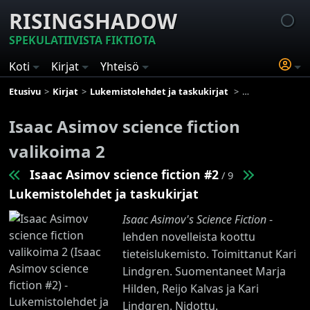
RISINGSHADOW
SPEKULATIIVISTA FIKTIOTA
Koti
Kirjat
Yhteisö
Etusivu
Kirjat
Lukemistolehdet ja taskukirjat
Isaac Asimov sc
Isaac Asimov science fiction
valikoima 2
Isaac Asimov science fiction #2
/ 9
Lukemistolehdet ja taskukirjat
Isaac Asimov's Science Fiction
-
lehden novelleista koottu
tieteislukemisto. Toimittanut Kari
Lindgren. Suomentaneet Marja
Hilden, Reijo Kalvas ja Kari
Lindgren. Nidottu.