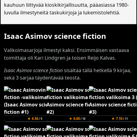
kauhuun liittyvää kioskikirjallisuutta, pääasiassa 1980-
luvulla ilmestyneitä taskukirjoja ja lukemistolehtiä.
Isaac Asimov science fiction
Valikoimasarjoja ilmestyi kaksi. Ensimmäisen vastaava
toimittaja oli Kari Lindgren ja toisen Reijo Kalvas.
Isaac Asimov science fiction
sisältää tällä hetkellä 9 kirjaa,
sekä 3 sarjaa täydentävää teosta.
★ 6.56
★ 6.60
★ 7.10
/ 9
/ 10
/ 11