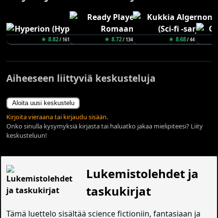
★ 8.82
★ 8.72
★ 8.68
/ 161
/ 134
/ 44
Aiheeseen liittyviä keskusteluja
Aloita uusi keskustelu
Kirjoita vieraana tai kirjaudu sisään.
Onko sinulla kysymyksiä kirjasta tai haluatko jakaa mielipiteesi? Liity
keskusteluun!
Lukemistolehdet ja
taskukirjat
Tämä luettelo sisältää science fictioniin, fantasiaan ja