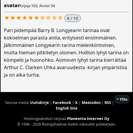
Kirjoja 163, Arviot 54
★★★★★★☆☆☆☆
6 / 10
Pari pidempää Barry B. Longyearin tarinaa ovat
kokoelman parasta antia, erityisesti ensimmäinen.
Jälkimmäinen Longyearin tarina mielenkiintoinen,
mutta hieman pitkitetyn oloinen. Hollisin lyhyt tarina on
kömpelö ja huonohko. Asimovin lyhyt tarina kierrättää
Arthur C. Clarken Uhka avaruudesta -kirjan ympäristöä
ja on aika turha.
^ Ylös
Seuraa meitä:
Uutiskirje
|
Facebook
|
X
|
Mastodon
|
RSS
|
English Site
Hostingpalvelun tarjoaa
Planeetta Internet Oy
© 1996 - 2026 Risingshadow. Kaikki oikeudet pidätetään.