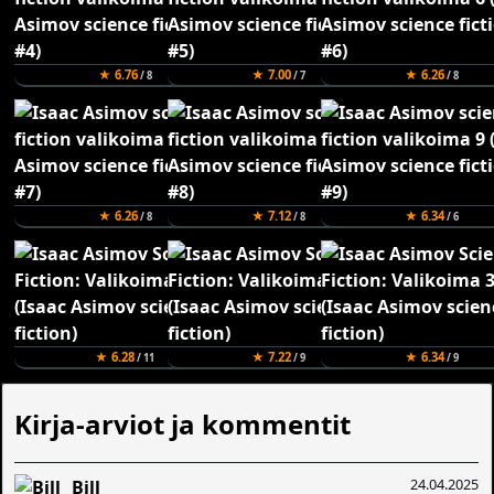
★ 6.76
★ 7.00
★ 6.26
/ 8
/ 7
/ 8
★ 6.26
★ 7.12
★ 6.34
/ 8
/ 8
/ 6
★ 6.28
★ 7.22
★ 6.34
/ 11
/ 9
/ 9
Kirja-arviot ja kommentit
24.04.2025
Bill