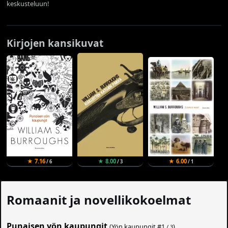
keskusteluun!
Kirjojen kansikuvat
★ 7.16
★ 8.00
★ 6.00
/ 6
/ 3
/ 1
Romaanit ja novellikokoelmat
Punaisen yön kaupungit
(Yön kaupungit #
1
)
/ 3