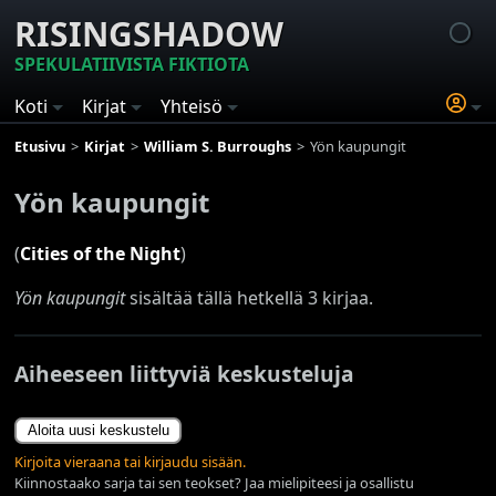
RISINGSHADOW
SPEKULATIIVISTA FIKTIOTA
Koti
Kirjat
Yhteisö
Etusivu
Kirjat
William S. Burroughs
Yön kaupungit
Yön kaupungit
(
Cities of the Night
)
Yön kaupungit
sisältää tällä hetkellä 3 kirjaa.
Aiheeseen liittyviä keskusteluja
Aloita uusi keskustelu
Kirjoita vieraana tai kirjaudu sisään.
Kiinnostaako sarja tai sen teokset? Jaa mielipiteesi ja osallistu