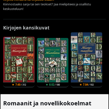
Kiinnostaako sarja tai sen teokset? Jaa mielipiteesi ja osallistu
keskusteluun!
Kirjojen kansikuvat
★ 7.60
★ 8.02
★ 7.84
/ 312
/ 180
/ 102
Romaanit ja novellikokoelmat