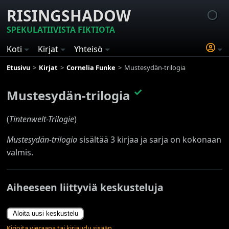
RISINGSHADOW
SPEKULATIIVISTA FIKTIOTA
Koti
Kirjat
Yhteisö
Etusivu
Kirjat
Cornelia Funke
Mustesydän-trilogia
✓
Mustesydän-trilogia
(
Tintenwelt-Trilogie
)
Mustesydän-trilogia
sisältää 3 kirjaa ja sarja on kokonaan
valmis.
Aiheeseen liittyviä keskusteluja
Aloita uusi keskustelu
Kirjoita vieraana tai kirjaudu sisään.