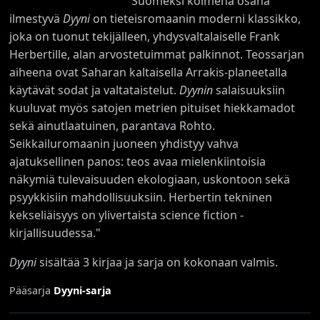
"Suomeksi kolmena osana
ilmestyvä
Dyyni
on tieteisromaanin moderni klassikko,
joka on tuonut tekijälleen, yhdysvaltalaiselle Frank
Herbertille, alan arvostetuimmat palkinnot. Teossarjan
aiheena ovat Saharan kaltaisella Arrakis-planeetalla
käytävät sodat ja valtataistelut.
Dyynin
salaisuuksiin
kuuluvat myös satojen metrien pituiset hiekkamadot
sekä ainutlaatuinen, parantava Rohto.
Seikkailuromaanin juoneen yhdistyy vahva
ajatuksellinen panos: teos avaa mielenkiintoisia
näkymiä tulevaisuuden ekologiaan, uskontoon sekä
psyykkisiin mahdollisuuksiin. Herbertin tekninen
kekseliäisyys on ylivertaista science fiction -
kirjallisuudessa."
Dyyni
sisältää 3 kirjaa ja sarja on kokonaan valmis.
Pääsarja
Dyyni-sarja