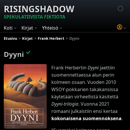
RISINGSHADOW
SPEKULATIIVISTA FIKTIOTA
Koti
Kirjat
Yhteisö
Etusivu
Kirjat
Frank Herbert
Dyyni
✓
Dyyni
Frank Herbertin
Dyyni
jaettiin
suomennettaessa alun perin
kolmeen osaan. Vuoden 2010
WSOY-pokkarien takakansissa
käytetään virheellistä käsitettä
Dyyni-trilogia
. Vuonna 2021
romaani julkaistiin ensi kertaa
kokonaisena suomennoksena
.