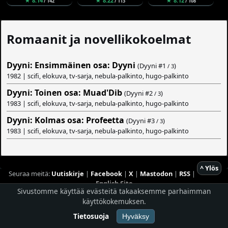
★ 8.14
★ 8.22
★ 8.12
/ 142
/ 113
/ 108
Romaanit ja novellikokoelmat
Dyyni: Ensimmäinen osa: Dyyni
(Dyyni #
1
)
/ 3
1982 | scifi, elokuva, tv-sarja, nebula-palkinto, hugo-palkinto
Dyyni: Toinen osa: Muad'Dib
(Dyyni #
2
)
/ 3
1983 | scifi, elokuva, tv-sarja, nebula-palkinto, hugo-palkinto
Dyyni: Kolmas osa: Profeetta
(Dyyni #
3
)
/ 3
1983 | scifi, elokuva, tv-sarja, nebula-palkinto, hugo-palkinto
^ Ylös
Seuraa meitä:
Uutiskirje
|
Facebook
|
X
|
Mastodon
|
RSS
|
English Site
Sivustomme käyttää evästeitä takaaksemme parhaimman
käyttökokemuksen.
Hostingpalvelun tarjoaa
Planeetta Internet Oy
© 1996 - 2026 Risingshadow. Kaikki oikeudet pidätetään.
Tietosuoja
Hyväksy