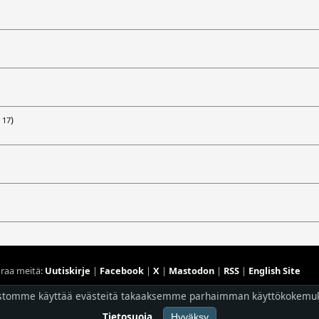
)
 17
raa meitä:
Uutiskirje
|
Facebook
|
X
|
Mastodon
|
RSS
|
English Site
stomme käyttää evästeitä takaaksemme parhaimman käyttökokemu
Hostingpalvelun tarjoaa
Planeetta Internet Oy
© 1996 - 2026 Risingshadow. Kaikki oikeudet pidätetään.
Tietosuoja
Hyväksy