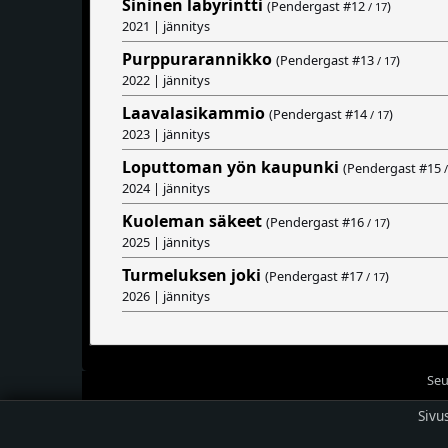
Sininen labyrintti
(Pendergast #
12
)
/ 17
2021 | jännitys
Purppurarannikko
(Pendergast #
13
)
/ 17
2022 | jännitys
Laavalasikammio
(Pendergast #
14
)
/ 17
2023 | jännitys
Loputtoman yön kaupunki
(Pendergast #
15
/
2024 | jännitys
Kuoleman säkeet
(Pendergast #
16
)
/ 17
2025 | jännitys
Turmeluksen joki
(Pendergast #
17
)
/ 17
2026 | jännitys
Seu
Sivu