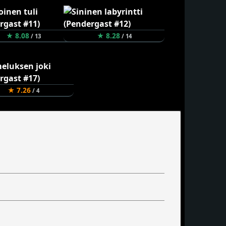
★ 8.08
★ 8.28
/ 13
/ 14
★ 7.26
/ 4