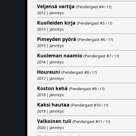
Veljensä vartija
(Pendergast #
4
)
/ 17
2012 | jännitys
Kuolleiden kirja
(Pendergast #
5
)
/ 17
2013 | jännitys
Pimeyden pyörä
(Pendergast #
6
)
/ 17
2015 | jännitys
Kuoleman naamio
(Pendergast #
7
)
/ 17
2016 | jännitys
Houreuni
(Pendergast #
8
)
/ 17
2017 | jännitys
Koston kehä
(Pendergast #
9
)
/ 17
2018 | jännitys
Kaksi hautaa
(Pendergast #
10
)
/ 17
2019 | jännitys
Valkoinen tuli
(Pendergast #
11
)
/ 17
2020 | jännitys