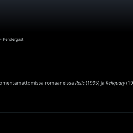
Pendergast
ä suomentamattomissa romaaneissa
Relic
(1995) ja
Reliquary
(19