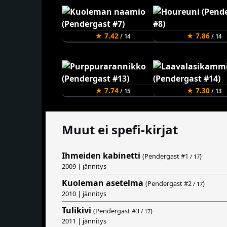
★ 7.42
★ 7.86
/ 14
/ 14
★ 7.74
★ 7.30
/ 15
/ 13
Muut ei spefi-kirjat
Ihmeiden kabinetti
(Pendergast #
1
)
/ 17
2009 | jännitys
Kuoleman asetelma
(Pendergast #
2
)
/ 17
2010 | jännitys
Tulikivi
(Pendergast #
3
)
/ 17
2011 | jännitys