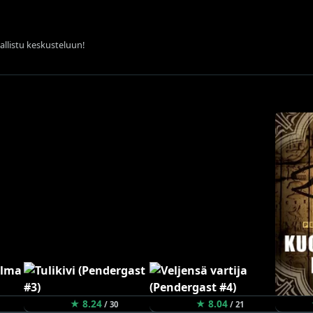
sallistu keskusteluun!
★ 8.24
★ 8.04
/ 30
/ 21