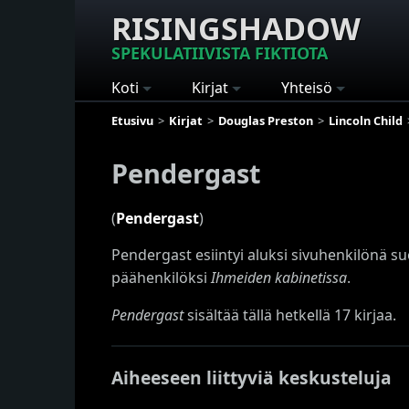
RISINGSHADOW
SPEKULATIIVISTA FIKTIOTA
Koti
Kirjat
Yhteisö
Etusivu
Kirjat
Douglas Preston
Lincoln Child
Pendergast
(
Pendergast
)
Pendergast esiintyi aluksi sivuhenkilön
päähenkilöksi
Ihmeiden kabinetissa
.
Pendergast
sisältää tällä hetkellä 17 kirjaa.
Aiheeseen liittyviä keskusteluja