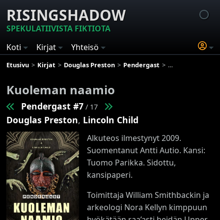
RISINGSHADOW
SPEKULATIIVISTA FIKTIOTA
Koti
Kirjat
Yhteisö
Etusivu
Kirjat
Douglas Preston
Pendergast
Kuoleman naami
Kuoleman naamio
Pendergast #7
/ 17
Douglas Preston
,
Lincoln Child
Alkuteos ilmestynyt 2009.
Suomentanut Antti Autio. Kansi:
Tuomo Parikka. Sidottu,
kansipaperi.
Toimittaja William Smithbackin ja
arkeologi Nora Kellyn kimppuun
hyökätään raa’asti heidän Upper