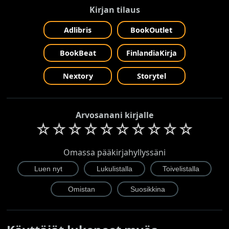
Kirjan tilaus
Adlibris
BookOutlet
BookBeat
FinlandiaKirja
Nextory
Storytel
Arvosanani kirjalle
☆
☆
☆
☆
☆
☆
☆
☆
☆
☆
Omassa pääkirjahyllyssäni