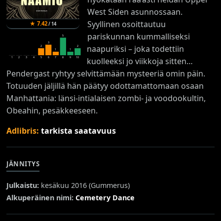
West Siden asunnossaan.
Syyllinen osoittautuu
★
7.42
/
14
pariskunnan kummalliseksi
5
3
naapuriksi – joka todettiin
2
2
1
1
1
2
3
4
5
6
7
8
9
10
kuolleeksi jo viikkoja sitten…
Pendergast ryhtyy selvittämään mysteeriä omin päin.
Totuuden jäljillä hän päätyy odottamattomaan osaan
Manhattania: länsi-intialaisen zombi- ja voodookultin,
Obeahin, pesäkkeeseen.
Adlibris:
tarkista saatavuus
JÄNNITYS
Julkaistu:
kesäkuu 2016 (
Gummerus
)
Alkuperäinen nimi:
Cemetery Dance