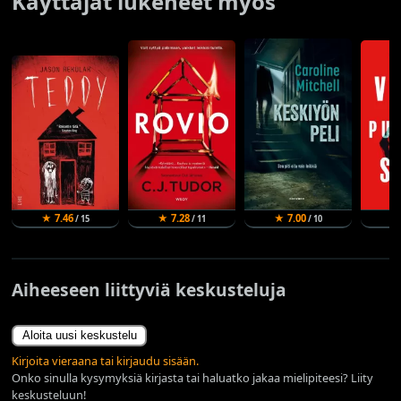
Käyttäjät lukeneet myös
★ 7.46
★ 7.28
★ 7.00
★
/ 15
/ 11
/ 10
Aiheeseen liittyviä keskusteluja
Aloita uusi keskustelu
Kirjoita vieraana tai kirjaudu sisään.
Onko sinulla kysymyksiä kirjasta tai haluatko jakaa mielipiteesi? Liity
keskusteluun!