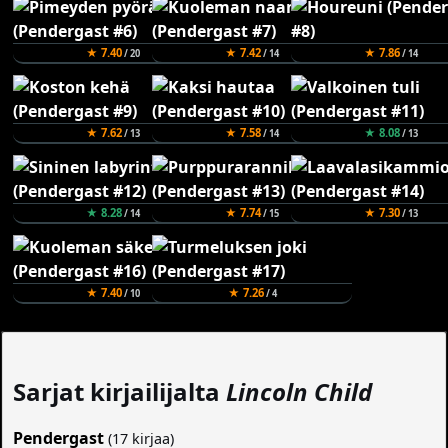
★ 7.40
★ 7.42
★ 7.86
/ 20
/ 14
/ 14
★ 7.62
★ 7.58
★ 8.08
/ 13
/ 14
/ 13
★ 8.28
★ 7.74
★ 7.30
/ 14
/ 15
/ 13
★ 7.40
★ 7.26
/ 10
/ 4
Sarjat kirjailijalta
Lincoln Child
Pendergast
(17 kirjaa)