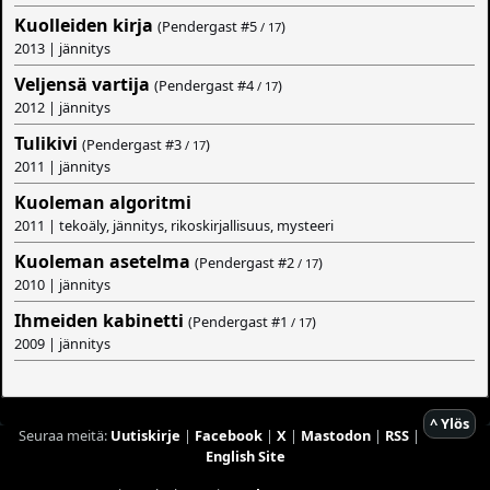
Kuolleiden kirja
(Pendergast #
5
)
/ 17
2013 | jännitys
Veljensä vartija
(Pendergast #
4
)
/ 17
2012 | jännitys
Tulikivi
(Pendergast #
3
)
/ 17
2011 | jännitys
Kuoleman algoritmi
2011 | tekoäly, jännitys, rikoskirjallisuus, mysteeri
Kuoleman asetelma
(Pendergast #
2
)
/ 17
2010 | jännitys
Ihmeiden kabinetti
(Pendergast #
1
)
/ 17
2009 | jännitys
^ Ylös
Seuraa meitä:
Uutiskirje
|
Facebook
|
X
|
Mastodon
|
RSS
|
English Site