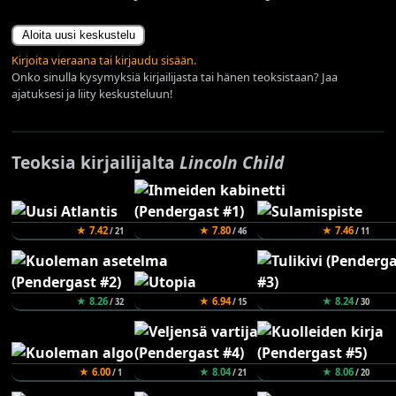
Aloita uusi keskustelu
Kirjoita vieraana tai kirjaudu sisään.
Onko sinulla kysymyksiä kirjailijasta tai hänen teoksistaan? Jaa
ajatuksesi ja liity keskusteluun!
Teoksia kirjailijalta
Lincoln Child
★ 7.42
★ 7.80
★ 7.46
/ 21
/ 46
/ 11
★ 8.26
★ 6.94
★ 8.24
/ 32
/ 15
/ 30
★ 6.00
★ 8.04
★ 8.06
/ 1
/ 21
/ 20