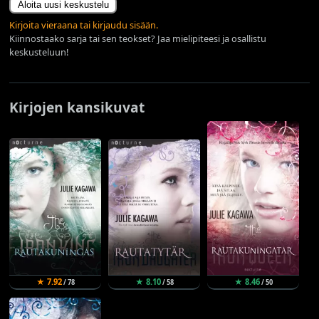
Aloita uusi keskustelu
Kirjoita vieraana tai kirjaudu sisään.
Kiinnostaako sarja tai sen teokset? Jaa mielipiteesi ja osallistu
keskusteluun!
Kirjojen kansikuvat
★ 7.92
★ 8.10
★ 8.46
/ 78
/ 58
/ 50