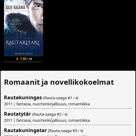
★ 7.80
/ 34
Romaanit ja novellikokoelmat
Rautakuningas
(Rauta-saaga #
1
)
/ 4
2011 | fantasia, nuortenkirjallisuus, romantiikka
Rautatytär
(Rauta-saaga #
2
)
/ 4
2011 | fantasia, nuortenkirjallisuus, romantiikka
Rautakuningatar
(Rauta-saaga #
3
)
/ 4