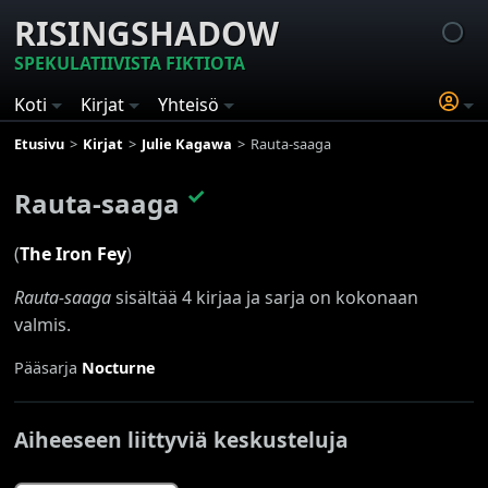
RISINGSHADOW
SPEKULATIIVISTA FIKTIOTA
Koti
Kirjat
Yhteisö
Etusivu
Kirjat
Julie Kagawa
Rauta-saaga
✓
Rauta-saaga
(
The Iron Fey
)
Rauta-saaga
sisältää 4 kirjaa ja sarja on kokonaan
valmis.
Pääsarja
Nocturne
Aiheeseen liittyviä keskusteluja