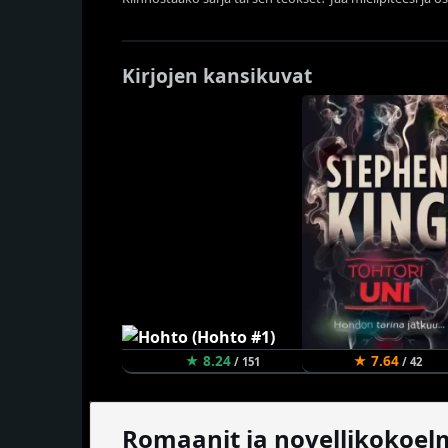
Kirjojen kansikuvat
★ 8.24
★ 7.64
/ 151
/ 42
Romaanit ja novellikokoel