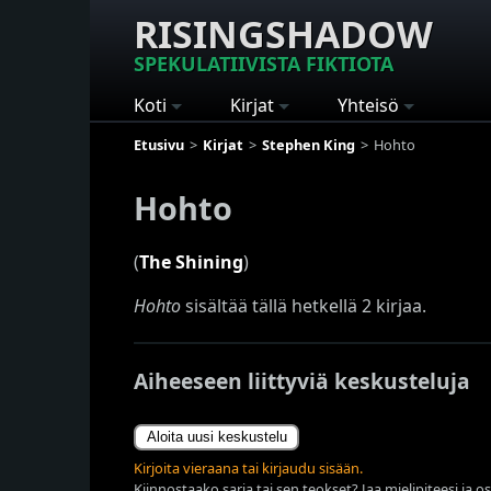
RISINGSHADOW
SPEKULATIIVISTA FIKTIOTA
Koti
Kirjat
Yhteisö
Etusivu
Kirjat
Stephen King
Hohto
Hohto
(
The Shining
)
Hohto
sisältää tällä hetkellä 2 kirjaa.
Aiheeseen liittyviä keskusteluja
Aloita uusi keskustelu
Kirjoita vieraana tai kirjaudu sisään.
Kiinnostaako sarja tai sen teokset? Jaa mielipiteesi ja o