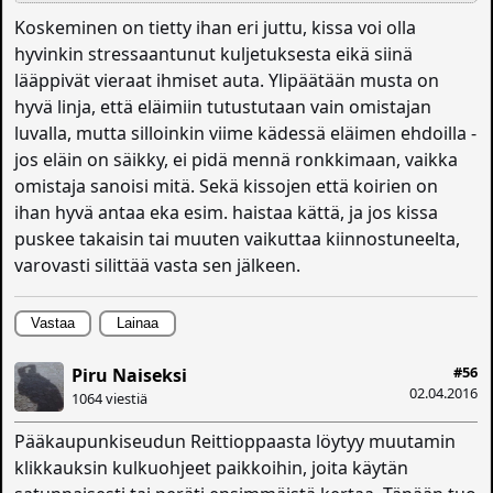
Koskeminen on tietty ihan eri juttu, kissa voi olla
hyvinkin stressaantunut kuljetuksesta eikä siinä
lääppivät vieraat ihmiset auta. Ylipäätään musta on
hyvä linja, että eläimiin tutustutaan vain omistajan
luvalla, mutta silloinkin viime kädessä eläimen ehdoilla -
jos eläin on säikky, ei pidä mennä ronkkimaan, vaikka
omistaja sanoisi mitä. Sekä kissojen että koirien on
ihan hyvä antaa eka esim. haistaa kättä, ja jos kissa
puskee takaisin tai muuten vaikuttaa kiinnostuneelta,
varovasti silittää vasta sen jälkeen.
Vastaa
Lainaa
#56
Piru Naiseksi
02.04.2016
1064 viestiä
Pääkaupunkiseudun Reittioppaasta löytyy muutamin
klikkauksin kulkuohjeet paikkoihin, joita käytän