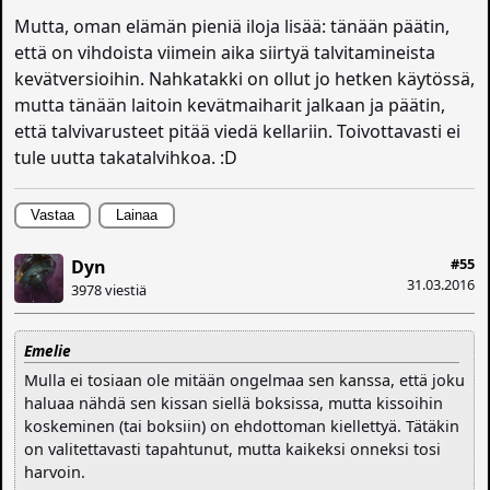
Mutta, oman elämän pieniä iloja lisää: tänään päätin,
että on vihdoista viimein aika siirtyä talvitamineista
kevätversioihin. Nahkatakki on ollut jo hetken käytössä,
mutta tänään laitoin kevätmaiharit jalkaan ja päätin,
että talvivarusteet pitää viedä kellariin. Toivottavasti ei
tule uutta takatalvihkoa. :D
Vastaa
Lainaa
#55
Dyn
31.03.2016
3978 viestiä
Emelie
Mulla ei tosiaan ole mitään ongelmaa sen kanssa, että joku
haluaa nähdä sen kissan siellä boksissa, mutta kissoihin
koskeminen (tai boksiin) on ehdottoman kiellettyä. Tätäkin
on valitettavasti tapahtunut, mutta kaikeksi onneksi tosi
harvoin.