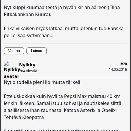
Nyt kuppi kuumaa teetä ja hyvän kirjan ääreen (Elina
Pitkäkankaan Kuura).
Ehkä vilkaisen myös lätkää, mutta jotenkin tuo Ranska-
peli ei saa syttymään...
Vastaa
Lainaa
#70
Nylkky
14.05.2016
784 viestiä
Nyt o todella pieni ilo mutta tärkeä.
Ette uskokkaa kuin hyvältä Pepsi Max maistuu 40 km
lenkin jälkeen. Samal istuu sohval ja nautiskelee siittä
alasillisesta ihan rauhassa. Katsoa Asterix ja Obelix:
Tehtävä Kleopatra