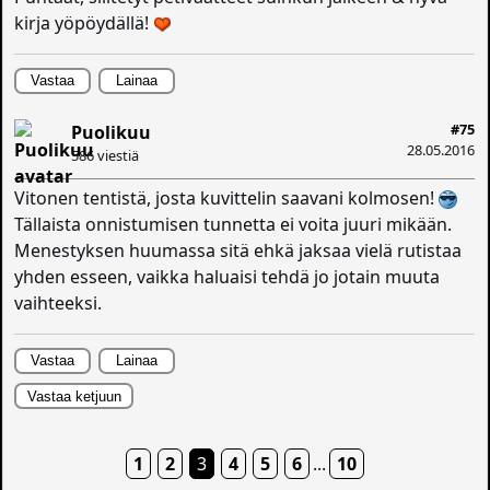
kirja yöpöydällä!
Vastaa
Lainaa
#75
Puolikuu
28.05.2016
586 viestiä
Vitonen tentistä, josta kuvittelin saavani kolmosen!
Tällaista onnistumisen tunnetta ei voita juuri mikään.
Menestyksen huumassa sitä ehkä jaksaa vielä rutistaa
yhden esseen, vaikka haluaisi tehdä jo jotain muuta
vaihteeksi.
Vastaa
Lainaa
Vastaa ketjuun
1
2
3
4
5
6
...
10