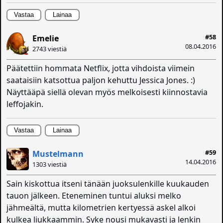
Vastaa
Lainaa
#58
Emelie
08.04.2016
2743 viestiä
Päätettiin hommata Netflix, jotta vihdoista viimein
saataisiin katsottua paljon kehuttu Jessica Jones. :)
Näyttääpä siellä olevan myös melkoisesti kiinnostavia
leffojakin.
Vastaa
Lainaa
#59
Mustelmann
14.04.2016
1303 viestiä
Sain kiskottua itseni tänään juoksulenkille kuukauden
tauon jälkeen. Eteneminen tuntui aluksi melko
jähmeältä, mutta kilometrien kertyessä askel alkoi
kulkea liukkaammin. Syke nousi mukavasti ja lenkin