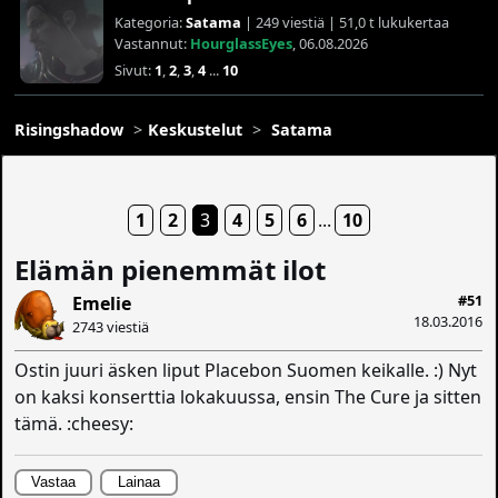
Kategoria:
Satama
| 249 viestiä | 51,0 t lukukertaa
Vastannut:
HourglassEyes
, 06.08.2026
Sivut:
1
,
2
,
3
,
4
...
10
Risingshadow
Keskustelut
Satama
1
2
3
4
5
6
...
10
Elämän pienemmät ilot
#51
Emelie
18.03.2016
2743 viestiä
Ostin juuri äsken liput Placebon Suomen keikalle. :) Nyt
on kaksi konserttia lokakuussa, ensin The Cure ja sitten
tämä. :cheesy:
Vastaa
Lainaa