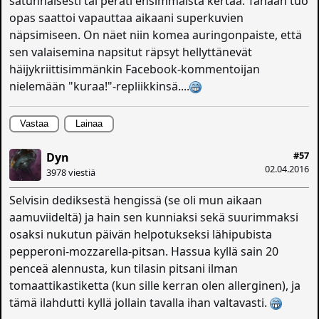
satunnaisesti tai peräti ensimmäistä kertaa. Tänään tuo
opas saattoi vapauttaa aikaani superkuvien
näpsimiseen. On näet niin komea auringonpaiste, että
sen valaisemina napsitut räpsyt hellyttänevät
häijykriittisimmänkin Facebook-kommentoijan
nielemään "kuraa!"-repliikkinsä....
Vastaa
Lainaa
#57
Dyn
02.04.2016
3978 viestiä
Selvisin dediksestä hengissä (se oli mun aikaan
aamuviideltä) ja hain sen kunniaksi sekä suurimmaksi
osaksi nukutun päivän helpotukseksi lähipubista
pepperoni-mozzarella-pitsan. Hassua kyllä sain 20
penceä alennusta, kun tilasin pitsani ilman
tomaattikastiketta (kun sille kerran olen allerginen), ja
tämä ilahdutti kyllä jollain tavalla ihan valtavasti.