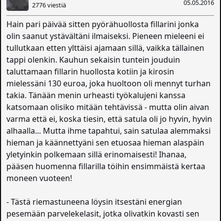
05.05.2016
2776 viestiä
Hain pari päivää sitten pyörähuollosta fillarini jonka
olin saanut ystävältäni ilmaiseksi. Pieneen mieleeni ei
tullutkaan etten ylttäisi ajamaan sillä, vaikka tällainen
tappi olenkin. Kauhun sekaisin tuntein jouduin
taluttamaan fillarin huollosta kotiin ja kirosin
mielessäni 130 euroa, joka huoltoon oli mennyt turhan
takia. Tänään menin urheasti työkalujeni kanssa
katsomaan olisiko mitään tehtävissä - mutta olin aivan
varma että ei, koska tiesin, että satula oli jo hyvin, hyvin
alhaalla... Mutta ihme tapahtui, sain satulaa alemmaksi
hieman ja käännettyäni sen etuosaa hieman alaspäin
yletyinkin polkemaan sillä erinomaisesti! Ihanaa,
pääsen huomenna fillarilla töihin ensimmäistä kertaa
moneen vuoteen!
- Tästä riemastuneena löysin itsestäni energian
pesemään parvelekelasit, jotka olivatkin kovasti sen