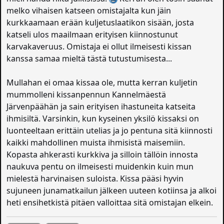
melko vihaisen katseen omistajalta kun jäin
kurkkaamaan erään kuljetuslaatikon sisään, josta
katseli ulos maailmaan erityisen kiinnostunut
karvakaveruus. Omistaja ei ollut ilmeisesti kissan
kanssa samaa mieltä tästä tutustumisesta...
Mullahan ei omaa kissaa ole, mutta kerran kuljetin
mummolleni kissanpennun Kannelmäestä
Järvenpäähän ja sain erityisen ihastuneita katseita
ihmisiltä. Varsinkin, kun kyseinen yksilö kissaksi on
luonteeltaan erittäin utelias ja jo pentuna sitä kiinnosti
kaikki mahdollinen muista ihmisistä maisemiin.
Kopasta ahkerasti kurkkiva ja silloin tällöin innosta
naukuva pentu on ilmeisesti muidenkin kuin mun
mielestä harvinaisen suloista. Kissa pääsi hyvin
sujuneen junamatkailun jälkeen uuteen kotiinsa ja alkoi
heti ensihetkistä pitäen valloittaa sitä omistajan elkein.