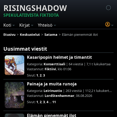
RISINGSHADOW
SPEKULATIIVISTA FIKTIOTA
Koti
Kirjat
Yhteisö
Etusivu
Keskustelut
Satama
Elämän pienemmät ilot
Uusimmat viestit
Kasaripopin helmet ja timantit
Kategoria:
Konserttisali
| 64 viestiä | 7,1 t lukukertaa
Vastannut:
Fiktiivi
, klo 01:06
Sivut:
1
,
2
,
3
Painaja ja muita runoja
Kategoria:
Leirinuotio
| 263 viestiä | 112,2 t lukukertaa
Vastannut:
LordStenhammar
, 06.08.2026
Sivut:
1
,
2
,
3
,
4
...
11
Elämän pienemmät ilot