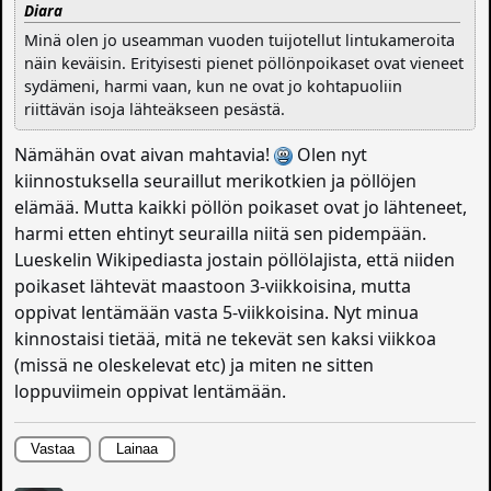
Diara
Minä olen jo useamman vuoden tuijotellut lintukameroita
näin keväisin. Erityisesti pienet pöllönpoikaset ovat vieneet
sydämeni, harmi vaan, kun ne ovat jo kohtapuoliin
riittävän isoja lähteäkseen pesästä.
Nämähän ovat aivan mahtavia!
Olen nyt
kiinnostuksella seuraillut merikotkien ja pöllöjen
elämää. Mutta kaikki pöllön poikaset ovat jo lähteneet,
harmi etten ehtinyt seurailla niitä sen pidempään.
Lueskelin Wikipediasta jostain pöllölajista, että niiden
poikaset lähtevät maastoon 3-viikkoisina, mutta
oppivat lentämään vasta 5-viikkoisina. Nyt minua
kinnostaisi tietää, mitä ne tekevät sen kaksi viikkoa
(missä ne oleskelevat etc) ja miten ne sitten
loppuviimein oppivat lentämään.
Vastaa
Lainaa