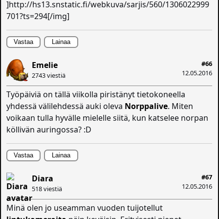
]http://hs13.snstatic.fi/webkuva/sarjis/560/1306022999
701?ts=294[/img]
Vastaa
Lainaa
#66
Emelie
12.05.2016
2743 viestiä
Työpäiviä on tällä viikolla piristänyt tietokoneella
yhdessä välilehdessä auki oleva
Norppalive
. Miten
voikaan tulla hyvälle mielelle siitä, kun katselee norpan
köllivän auringossa? :D
Vastaa
Lainaa
#67
Diara
12.05.2016
518 viestiä
Minä olen jo useamman vuoden tuijotellut