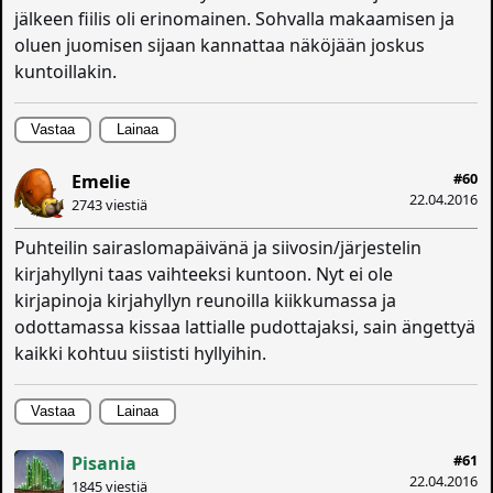
jälkeen fiilis oli erinomainen. Sohvalla makaamisen ja
oluen juomisen sijaan kannattaa näköjään joskus
kuntoillakin.
Vastaa
Lainaa
#60
Emelie
22.04.2016
2743 viestiä
Puhteilin sairaslomapäivänä ja siivosin/järjestelin
kirjahyllyni taas vaihteeksi kuntoon. Nyt ei ole
kirjapinoja kirjahyllyn reunoilla kiikkumassa ja
odottamassa kissaa lattialle pudottajaksi, sain ängettyä
kaikki kohtuu siististi hyllyihin.
Vastaa
Lainaa
#61
Pisania
22.04.2016
1845 viestiä