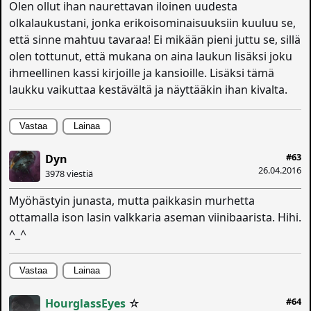
Olen ollut ihan naurettavan iloinen uudesta
olkalaukustani, jonka erikoisominaisuuksiin kuuluu se,
että sinne mahtuu tavaraa! Ei mikään pieni juttu se, sillä
olen tottunut, että mukana on aina laukun lisäksi joku
ihmeellinen kassi kirjoille ja kansioille. Lisäksi tämä
laukku vaikuttaa kestävältä ja näyttääkin ihan kivalta.
Vastaa
Lainaa
#63
Dyn
26.04.2016
3978 viestiä
Myöhästyin junasta, mutta paikkasin murhetta
ottamalla ison lasin valkkaria aseman viinibaarista. Hihi.
^_^
Vastaa
Lainaa
#64
HourglassEyes
☆