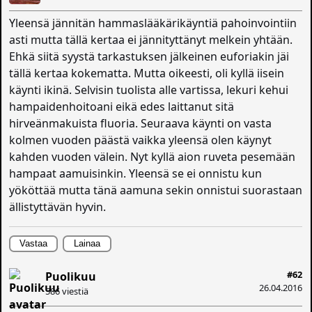
Yleensä jännitän hammaslääkärikäyntiä pahoinvointiin
asti mutta tällä kertaa ei jännityttänyt melkein yhtään.
Ehkä siitä syystä tarkastuksen jälkeinen euforiakin jäi
tällä kertaa kokematta. Mutta oikeesti, oli kyllä iisein
käynti ikinä. Selvisin tuolista alle vartissa, lekuri kehui
hampaidenhoitoani eikä edes laittanut sitä
hirveänmakuista fluoria. Seuraava käynti on vasta
kolmen vuoden päästä vaikka yleensä olen käynyt
kahden vuoden välein. Nyt kyllä aion ruveta pesemään
hampaat aamuisinkin. Yleensä se ei onnistu kun
yököttää mutta tänä aamuna sekin onnistui suorastaan
ällistyttävän hyvin.
Vastaa
Lainaa
#62
Puolikuu
26.04.2016
586 viestiä