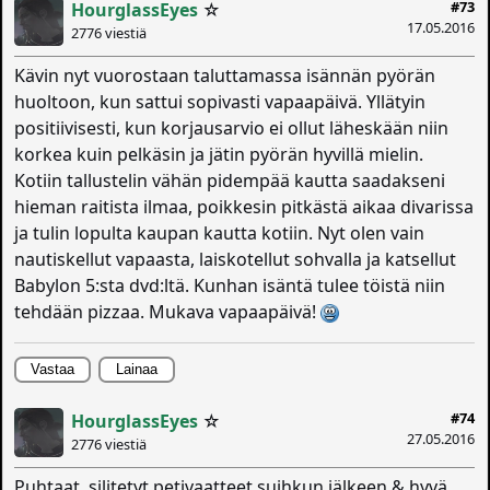
#73
HourglassEyes
☆
17.05.2016
2776 viestiä
Kävin nyt vuorostaan taluttamassa isännän pyörän
huoltoon, kun sattui sopivasti vapaapäivä. Yllätyin
positiivisesti, kun korjausarvio ei ollut läheskään niin
korkea kuin pelkäsin ja jätin pyörän hyvillä mielin.
Kotiin tallustelin vähän pidempää kautta saadakseni
hieman raitista ilmaa, poikkesin pitkästä aikaa divarissa
ja tulin lopulta kaupan kautta kotiin. Nyt olen vain
nautiskellut vapaasta, laiskotellut sohvalla ja katsellut
Babylon 5:sta dvd:ltä. Kunhan isäntä tulee töistä niin
tehdään pizzaa. Mukava vapaapäivä!
Vastaa
Lainaa
#74
HourglassEyes
☆
27.05.2016
2776 viestiä
Puhtaat, silitetyt petivaatteet suihkun jälkeen & hyvä