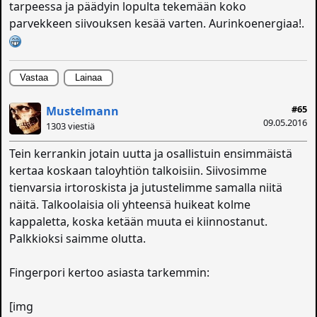
tarpeessa ja päädyin lopulta tekemään koko
parvekkeen siivouksen kesää varten. Aurinkoenergiaa!.
Vastaa
Lainaa
#65
Mustelmann
09.05.2016
1303 viestiä
Tein kerrankin jotain uutta ja osallistuin ensimmäistä
kertaa koskaan taloyhtiön talkoisiin. Siivosimme
tienvarsia irtoroskista ja jutustelimme samalla niitä
näitä. Talkoolaisia oli yhteensä huikeat kolme
kappaletta, koska ketään muuta ei kiinnostanut.
Palkkioksi saimme olutta.
Fingerpori kertoo asiasta tarkemmin:
[img