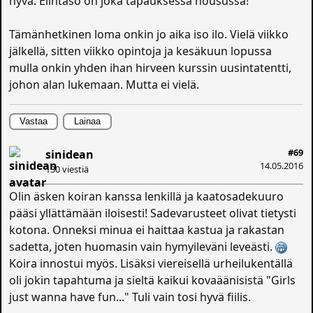
hyvä. Elintaso on joka tapauksessa nousussa!
Tämänhetkinen loma onkin jo aika iso ilo. Vielä viikko
jälkellä, sitten viikko opintoja ja kesäkuun lopussa
mulla onkin yhden ihan hirveen kurssin uusintatentti,
johon alan lukemaan. Mutta ei vielä.
Vastaa
Lainaa
#69
sinidean
14.05.2016
130 viestiä
Olin äsken koiran kanssa lenkillä ja kaatosadekuuro
pääsi yllättämään iloisesti! Sadevarusteet olivat tietysti
kotona. Onneksi minua ei haittaa kastua ja rakastan
sadetta, joten huomasin vain hymyileväni leveästi.
Koira innostui myös. Lisäksi viereisellä urheilukentällä
oli jokin tapahtuma ja sieltä kaikui kovaäänisistä "Girls
just wanna have fun..." Tuli vain tosi hyvä fiilis.