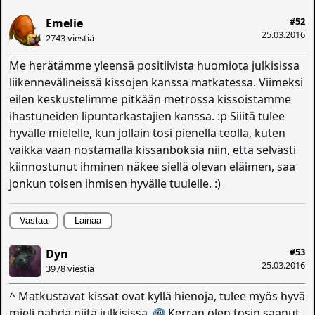
#52
Emelie
25.03.2016
2743 viestiä
Me herätämme yleensä positiivista huomiota julkisissa
liikennevälineissä kissojen kanssa matkatessa. Viimeksi
eilen keskustelimme pitkään metrossa kissoistamme
ihastuneiden lipuntarkastajien kanssa. :p Siiitä tulee
hyvälle mielelle, kun jollain tosi pienellä teolla, kuten
vaikka vaan nostamalla kissanboksia niin, että selvästi
kiinnostunut ihminen näkee siellä olevan eläimen, saa
jonkun toisen ihmisen hyvälle tuulelle. :)
Vastaa
Lainaa
#53
Dyn
25.03.2016
3978 viestiä
^ Matkustavat kissat ovat kyllä hienoja, tulee myös hyvä
mieli nähdä niitä julkisissa.
Kerran olen tosin saanut