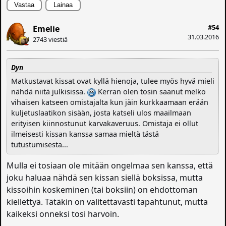
Vastaa
Lainaa
#54
Emelie
31.03.2016
2743 viestiä
Dyn
Matkustavat kissat ovat kyllä hienoja, tulee myös hyvä mieli
nähdä niitä julkisissa.
Kerran olen tosin saanut melko
vihaisen katseen omistajalta kun jäin kurkkaamaan erään
kuljetuslaatikon sisään, josta katseli ulos maailmaan
erityisen kiinnostunut karvakaveruus. Omistaja ei ollut
ilmeisesti kissan kanssa samaa mieltä tästä
tutustumisesta...
Mulla ei tosiaan ole mitään ongelmaa sen kanssa, että
joku haluaa nähdä sen kissan siellä boksissa, mutta
kissoihin koskeminen (tai boksiin) on ehdottoman
kiellettyä. Tätäkin on valitettavasti tapahtunut, mutta
kaikeksi onneksi tosi harvoin.