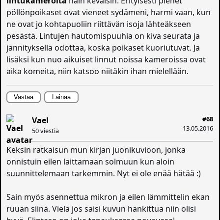
lintukameroita
näin keväisin. Erityisesti pienet
pöllönpoikaset ovat vieneet sydämeni, harmi vaan, kun
ne ovat jo kohtapuoliin riittävän isoja lähteäkseen
pesästä. Lintujen hautomispuuhia on kiva seurata ja
jännityksellä odottaa, koska poikaset kuoriutuvat. Ja
lisäksi kun nuo aikuiset linnut noissa kameroissa ovat
aika komeita, niin katsoo niitäkin ihan mielellään.
Vastaa
Lainaa
#68
Vael
13.05.2016
50 viestiä
Keksin ratkaisun mun kirjan juonikuvioon, jonka
onnistuin eilen laittamaan solmuun kun aloin
suunnittelemaan tarkemmin. Nyt ei ole enää hätää :)
Sain myös asennettua mikron ja eilen lämmittelin ekan
ruuan siinä. Vielä jos saisi kuvun hankittua niin olisi