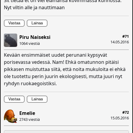
Sit tietää et on viel elämänsä kovimmassa kunnossa.
Nyt viltin alle ja nauttimaan
Vastaa
Lainaa
#71
Piru Naiseksi
14.05.2016
1064 viestiä
Kevään ensimmäiset uudet perunani kypsyvät
porisevassa vedessä. Nam! Ehkä omatunnon pitäisi
pikkasen muistuttaa siitä, että noita mukuloita ei ehkä
ole tuotettu perin juurin ekologisesti, mutta juuri nyt
ryhdyn ruokaegoistiksi.
Vastaa
Lainaa
#72
Emelie
15.05.2016
2743 viestiä