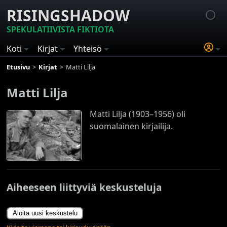
RISINGSHADOW
SPEKULATIIVISTA FIKTIOTA
Koti
Kirjat
Yhteisö
Etusivu
Kirjat
Matti Lilja
Matti Lilja
Matti Lilja (1903–1956) oli
suomalainen kirjailija.
Aiheeseen liittyviä keskusteluja
Aloita uusi keskustelu