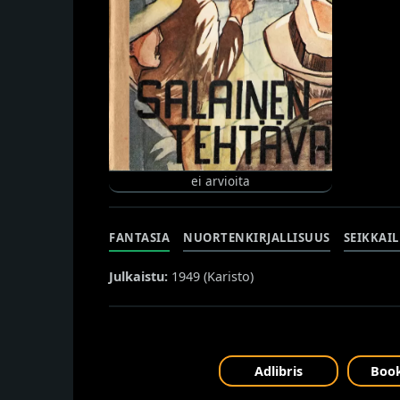
ei arvioita
FANTASIA
NUORTENKIRJALLISUUS
SEIKKAI
Julkaistu:
1949 (
Karisto
)
Adlibris
Book