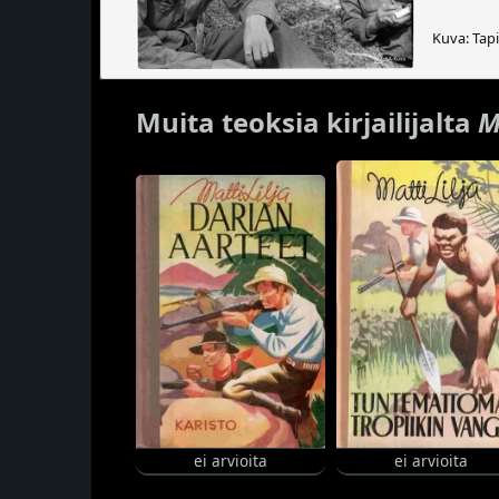
Kuva: Tapi
Muita teoksia kirjailijalta
M
ei arvioita
ei arvioita