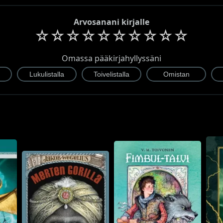
Arvosanani kirjalle
☆
☆
☆
☆
☆
☆
☆
☆
☆
☆
Omassa pääkirjahyllyssäni