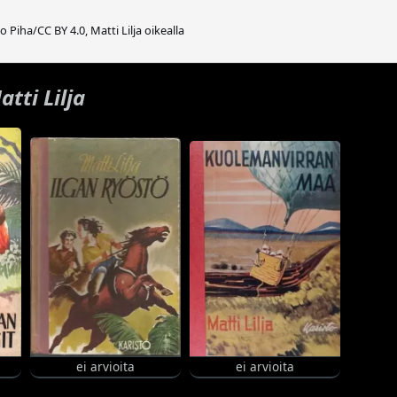
o Piha/CC BY 4.0, Matti Lilja oikealla
atti Lilja
ei arvioita
ei arvioita