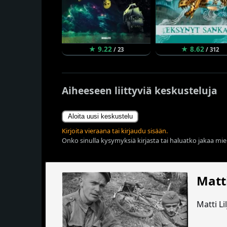
★ 9.22
★ 8.62
/ 23
/ 312
Aiheeseen liittyviä keskusteluja
Aloita uusi keskustelu
Kirjoita vieraana tai kirjaudu sisään.
Onko sinulla kysymyksiä kirjasta tai haluatko jakaa miel
Matti
Matti Li