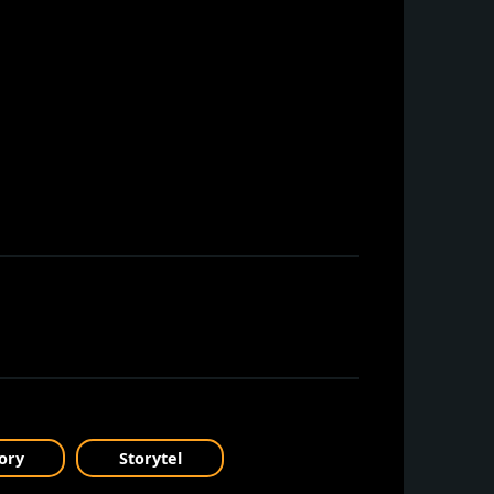
ory
Storytel