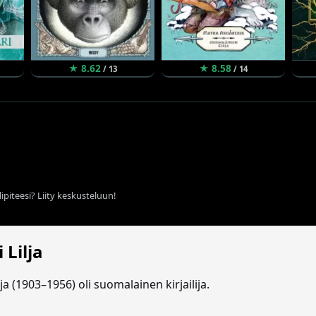
★ 8.62
★ 8.58
/ 13
/ 14
ipiteesi? Liity keskusteluun!
 Lilja
lja (1903–1956) oli suomalainen kirjailija.