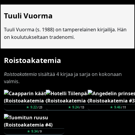
Tuuli Vuorma
Tuuli Vuorma (s. 1988) on tamperelainen kirjailija. Hän
on koulutukseltaan tradenomi.
Roistoakatemia
Roistoakatemia
sisältää 4 kirjaa ja sarja on kokonaan
valmis.
★ 9.22
★ 9.24
★ 9.46
/ 23
/ 13
/ 11
★ 9.34
/ 9