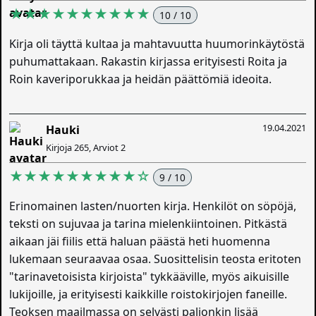
★★★★★★★★★★
10 / 10
Kirja oli täyttä kultaa ja mahtavuutta huumorinkäytöstä
puhumattakaan. Rakastin kirjassa erityisesti Roita ja
Roin kaveriporukkaa ja heidän päättömiä ideoita.
19.04.2021
Hauki
Kirjoja 265, Arviot 2
★★★★★★★★★☆
9 / 10
Erinomainen lasten/nuorten kirja. Henkilöt on söpöjä,
teksti on sujuvaa ja tarina mielenkiintoinen. Pitkästä
aikaan jäi fiilis että haluan päästä heti huomenna
lukemaan seuraavaa osaa. Suosittelisin teosta eritoten
"tarinavetoisista kirjoista" tykkääville, myös aikuisille
lukijoille, ja erityisesti kaikkille roistokirjojen faneille.
Teoksen maailmassa on selvästi paljonkin lisää