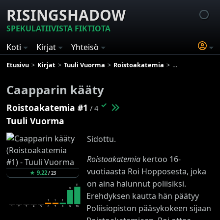
RISINGSHADOW
SPEKULATIIVISTA FIKTIOTA
Koti
Kirjat
Yhteisö
Etusivu
Kirjat
Tuuli Vuorma
Roistoakatemia
Caapparin käät
Caapparin kääty
✓
Roistoakatemia #1
/ 4
Tuuli Vuorma
Sidottu.
Roistoakatemia
kertoo 16-
vuotiaasta Roi Hopposesta, joka
★
9.22
/
23
on aina halunnut poliisiksi.
11
9
Erehdyksen kautta hän päätyy
1
1
1
Poliisiopiston pääsykokeen sijaan
1
2
3
4
5
6
7
8
9
10