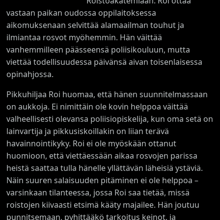
Roistoakatemiaan. Roi ottaa
vastaan paikan oudossa oppilaitoksessa
aikomuksenaan selvittää alamaailman touhut ja
ilmiantaa rosvot myöhemmin. Hän väittää
vanhemmilleen päässeensä poliisikouluun, mutta
viettää todellisuudessa päivänsä aivan toisenlaisessa
opinahjossa.
Pikkuhiljaa Roi huomaa, että hänen suunnitelmassaan
on aukkoja. Ei nimittäin ole kovin helppoa väittää
valheellisesti olevansa poliisiopiskelija, kun oma setä on
lainvartija ja pikkusiskoillakin on liian terävä
havainnointikyky. Roi ei ole myöskään ottanut
huomioon, että viettäessään aikaa rosvojen parissa
heistä saattaa tulla hänelle yllättävän läheisiä ystäviä.
Näin suuren salaisuuden pitäminen ei ole helppoa –
varsinkaan tilanteessa, jossa Roi saa tietää, missä
roistojen kiivaasti etsimä kääty majailee. Hän joutuu
punnitsemaan, pyhittääkö tarkoitus keinot, ja