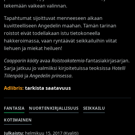
tekemään vaikean valinnan.
Tapahtumat sijoittuvat menneeseen aikaan
kuvitteelliseen Angedelin maahan. Tämän tarinan
roistot eivät todellakaan istu tietokoneella
hakkeroimassa, vaan ryntäävät seikkailuihin viitat
liehuen ja miekat heiluen!
Caapparin kääty
avaa
Roistoakatemia
-fantasiakirjasarjan.
Sarja jatkuu jo valmiiksi kirjoitetuissa teoksissa
Hotelli
Tiilenpää
ja
Angedelin prinsessa
.
Adlibris:
tarkista saatavuus
FANTASIA
NUORTENKIRJALLISUUS
SEIKKAILU
KOTIMAINEN
Julkaistu:
helmikuu 15, 2017 (
Kvaliti
)