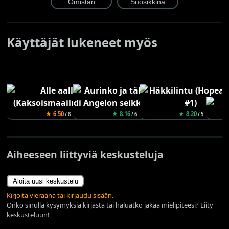
Käyttäjät lukeneet myös
★ 6.50
★ 8.16
★ 8.20
/ 8
/ 6
/ 5
Aiheeseen liittyviä keskusteluja
Aloita uusi keskustelu
Kirjoita vieraana tai kirjaudu sisään.
Onko sinulla kysymyksiä kirjasta tai haluatko jakaa mielipiteesi? Liity
keskusteluun!