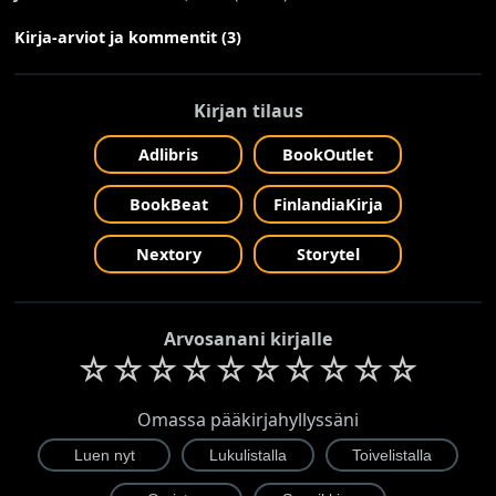
Kirja-arviot ja kommentit (3)
Kirjan tilaus
Adlibris
BookOutlet
BookBeat
FinlandiaKirja
Nextory
Storytel
Arvosanani kirjalle
☆
☆
☆
☆
☆
☆
☆
☆
☆
☆
Omassa pääkirjahyllyssäni