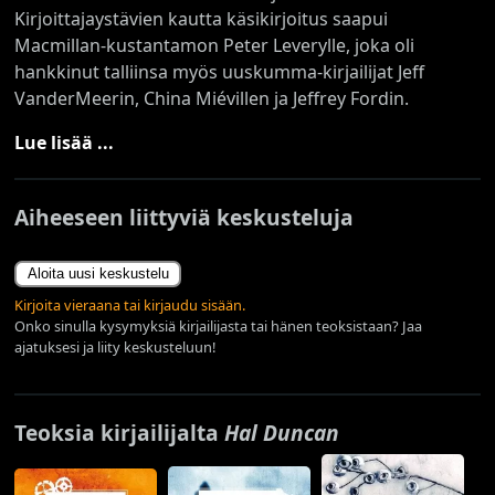
Kirjoittajaystävien kautta käsikirjoitus saapui
Macmillan-kustantamon Peter Leverylle, joka oli
hankkinut talliinsa myös uuskumma-kirjailijat Jeff
VanderMeerin, China Miévillen ja Jeffrey Fordin.
Lue lisää ...
Aiheeseen liittyviä keskusteluja
Aloita uusi keskustelu
Kirjoita vieraana tai kirjaudu sisään.
Onko sinulla kysymyksiä kirjailijasta tai hänen teoksistaan? Jaa
ajatuksesi ja liity keskusteluun!
Teoksia kirjailijalta
Hal Duncan