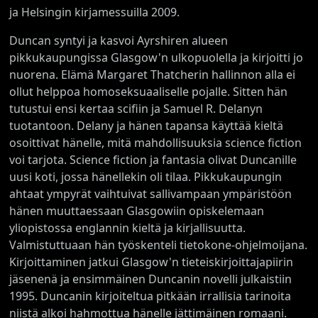
ja Helsingin kirjamessuilla 2009.
Duncan syntyi ja kasvoi Ayrshiren alueen
pikkukaupungissa Glasgow'n ulkopuolella ja kirjoitti jo
nuorena. Elämä Margaret Thatcherin hallinnon alla ei
ollut helppoa homoseksuaaliselle pojalle. Sitten hän
tutustui ensi kertaa scifiin ja Samuel R. Delanyn
tuotantoon. Delany ja hänen tapansa käyttää kieltä
osoittivat hänelle, mitä mahdollisuuksia science fiction
voi tarjota. Science fiction ja fantasia olivat Duncanille
uusi koti, jossa hänellekin oli tilaa. Pikkukaupungin
ahtaat ympyrät vaihtuivat sallivampaan ympäristöön
hänen muuttaessaan Glasgowiin opiskelemaan
yliopistossa englannin kieltä ja kirjallisuutta.
Valmistuttuaan hän työskenteli tietokone-ohjelmoijana.
Kirjoittaminen jatkui Glasgow'n tieteiskirjoittajapiirin
jäsenenä ja ensimmäinen Duncanin novelli julkaistiin
1995. Duncanin kirjoiteltua pitkään irrallisia tarinoita
niistä alkoi hahmottua hänelle jättimäinen romaani.