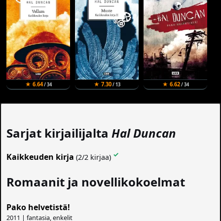
★ 6.64
★ 7.30
★ 6.62
/ 34
/ 13
/ 34
Sarjat kirjailijalta
Hal Duncan
✓
Kaikkeuden kirja
(2/2 kirjaa)
Romaanit ja novellikokoelmat
Pako helvetistä!
2011 | fantasia, enkelit