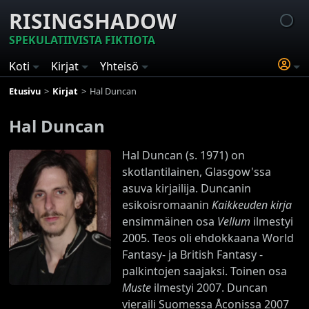
RISINGSHADOW
SPEKULATIIVISTA FIKTIOTA
Koti
Kirjat
Yhteisö
Etusivu
Kirjat
Hal Duncan
Hal Duncan
Hal Duncan (s. 1971) on
skotlantilainen, Glasgow'ssa
asuva kirjailija. Duncanin
esikoisromaanin
Kaikkeuden kirja
ensimmäinen osa
Vellum
ilmestyi
2005. Teos oli ehdokkaana World
Fantasy- ja British Fantasy -
palkintojen saajaksi. Toinen osa
Muste
ilmestyi 2007. Duncan
vieraili Suomessa Åconissa 2007