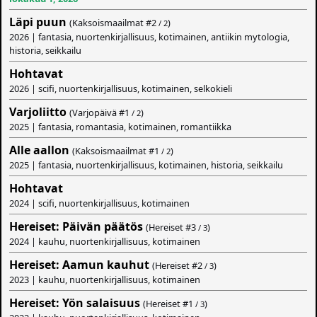
Läpi puun
(Kaksoismaailmat #
2
)
/ 2
2026 | fantasia, nuortenkirjallisuus, kotimainen, antiikin mytologia,
historia, seikkailu
Hohtavat
2026 | scifi, nuortenkirjallisuus, kotimainen, selkokieli
Varjoliitto
(Varjopäivä #
1
)
/ 2
2025 | fantasia, romantasia, kotimainen, romantiikka
Alle aallon
(Kaksoismaailmat #
1
)
/ 2
2025 | fantasia, nuortenkirjallisuus, kotimainen, historia, seikkailu
Hohtavat
2024 | scifi, nuortenkirjallisuus, kotimainen
Hereiset: Päivän päätös
(Hereiset #
3
)
/ 3
2024 | kauhu, nuortenkirjallisuus, kotimainen
Hereiset: Aamun kauhut
(Hereiset #
2
)
/ 3
2023 | kauhu, nuortenkirjallisuus, kotimainen
Hereiset: Yön salaisuus
(Hereiset #
1
)
/ 3