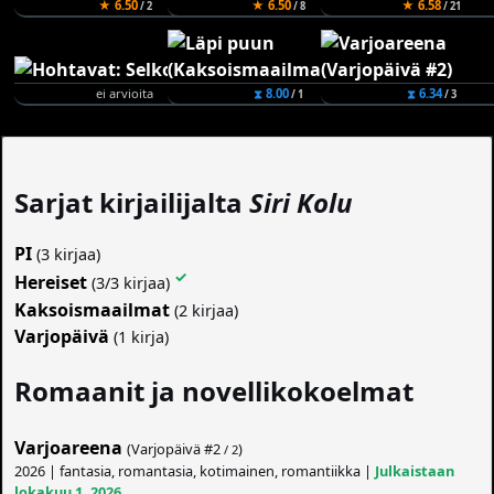
★ 6.50
★ 6.50
★ 6.58
/ 2
/ 8
/ 21
ei arvioita
⧗ 8.00
⧗ 6.34
/ 1
/ 3
Sarjat kirjailijalta
Siri Kolu
PI
(3 kirjaa)
✓
Hereiset
(3/3 kirjaa)
Kaksoismaailmat
(2 kirjaa)
Varjopäivä
(1 kirja)
Romaanit ja novellikokoelmat
Varjoareena
(Varjopäivä #
2
)
/ 2
2026 | fantasia, romantasia, kotimainen, romantiikka |
Julkaistaan
lokakuu 1, 2026