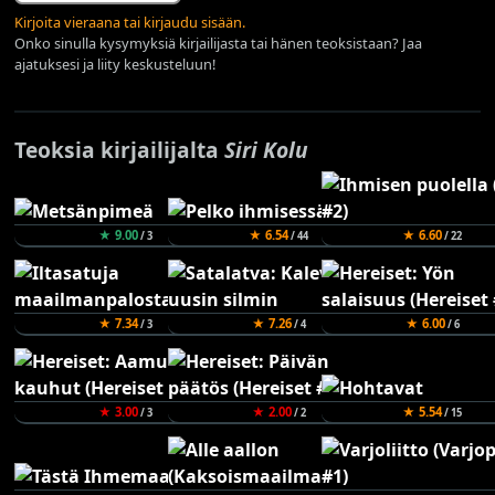
Kirjoita vieraana tai kirjaudu sisään.
Onko sinulla kysymyksiä kirjailijasta tai hänen teoksistaan? Jaa
ajatuksesi ja liity keskusteluun!
Teoksia kirjailijalta
Siri Kolu
★ 9.00
★ 6.54
★ 6.60
/ 3
/ 44
/ 22
★ 7.34
★ 7.26
★ 6.00
/ 3
/ 4
/ 6
★ 3.00
★ 2.00
★ 5.54
/ 3
/ 2
/ 15