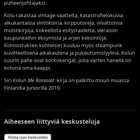
puheenjohtajaksi.
Kolu rakastaa vintage-vaatteita, katastrofielokuvia,
alkukantaisia vinttikoiria, kirpputoreja, viivattomia
muistikirjoja, kokeellista esitystaidetta, vieraisiin
kaupunkeihin eksymistä ja arjen keksintöjä.
Kiinnostuksen kohteisiin kuuluu myös steampunk
kuvitteellisena aikakautena ja pukeutumistyylinä. Kolun
suurin pahe ovat korkokengät, joita varten hänellä on
kotona oma kaappi.
Siri Kolun
Me Rosvolat
-kirja on palkittu muun muassa
Finlandia Juniorilla 2010.
Aiheeseen liittyviä keskusteluja
Aloita uusi keskustelu