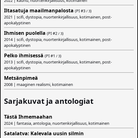
2022 | kauhu, nuortenkirjallisuus, kotimainen
Iltasatuja maailmanpalosta
(PI #
3
)
/ 3
2021 | scifi, dystopia, nuortenkirjallisuus, kotimainen, post-
apokalyptinen
Ihmisen puolella
(PI #
2
)
/ 3
2014 | scifi, dystopia, nuortenkirjallisuus, kotimainen, post-
apokalyptinen
Pelko ihmisessä
(PI #
1
)
/ 3
2013 | scifi, dystopia, nuortenkirjallisuus, kotimainen, post-
apokalyptinen
Metsänpimeä
2008 | maaginen realismi, kotimainen
Sarjakuvat ja antologiat
Tästä Ihmemaahan
2024 | fantasia, antologia, nuortenkirjallisuus, kotimainen
Satalatva: Kalevala uusin silmin