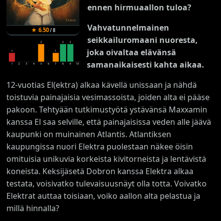
ennen hirmuaallon tuloa?
Vahvatunnelmainen
★
6.50
/
8
seikkailuromaani nuoresta,
2
2
2
joka oivaltaa elävänsä
1
1
samanaikaisesti kahta aikaa.
1
2
3
4
5
6
7
8
9
10
12-vuotias El(ektra) alkaa kävellä unissaan ja nähdä
toistuvia painajaisia vesimassoista, joiden alta ei pääse
pakoon. Tehtyään tutkimustyötä ystävänsä Maxxamin
kanssa El saa selville, että painajaisissa veden alle jäävä
kaupunki on muinainen Atlantis. Atlantiksen
kaupungissa nuori Elektra puolestaan näkee öisin
omituisia unikuvia korkeista kivitorneista ja lentävistä
koneista. Keksijäsetä Dobron kanssa Elektra alkaa
testata, voisivatko tulevaisuusnäyt olla totta. Voivatko
Elektrat auttaa toisiaan, voiko aallon alta pelastua ja
millä hinnalla?