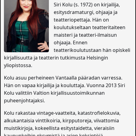
Siri Kolu (s. 1972) on kirjailija,
esitysdramaturgi, ohjaaja ja
teatteriopettaja. Hän on
koulutukseltaan teatteritaiteen
maisteri ja teatteri-ilmaisun
ohjaaja. Ennen
teatterikoulutustaan hän opiskeli
kirjallisuutta ja teatterin tutkimusta Helsingin
yliopistossa.
Kolu asuu perheineen Vantaalla pääradan varressa.
Hän on vapaa kirjailija ja kouluttaja. Vuonna 2013 Siri
Kolu valittiin Valtion kirjallisuustoimikunnan
puheenjohtajaksi.
Kolu rakastaa vintage-vaatteita, katastrofielokuvia,
alkukantaisia vinttikoiria, kirpputoreja, viivattomia
muistikirjoja, kokeellista esitystaidetta, vieraisiin
kaupunkeihin eksymistä ja arjen keksintöjä.