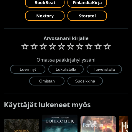
BookBeat
FinlandiaKirja
Nextory
Storytel
Arvosanani kirjalle
☆
☆
☆
☆
☆
☆
☆
☆
☆
☆
Omassa pääkirjahyllyssäni
Käyttäjät lukeneet myös