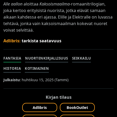
Alle aallon
aloittaa
Kaksoismaailma
-romaanitrilogian,
joka kertoo erityisistä nuorista, jotka elävät samaan
aikaan kahdessa eri ajassa. Elille ja Elektralle on luvassa
tehtävä, jonka vain kaksoismaailman kokevat nuoret
voivat selvittää.
Adlibris:
tarkista saatavuus
FANTASIA
NUORTENKIRJALLISUUS
SEIKKAILU
HISTORIA
KOTIMAINEN
Julkaistu:
huhtikuu 15, 2025 (
Tammi
)
Kirjan tilaus
Adlibris
BookOutlet