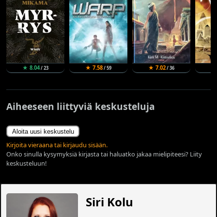
★ 8.04
★ 7.58
★ 7.02
★
/ 23
/ 59
/ 36
Aiheeseen liittyviä keskusteluja
Aloita uusi keskustelu
Kirjoita vieraana tai kirjaudu sisään.
Onko sinulla kysymyksiä kirjasta tai haluatko jakaa mielipiteesi? Liity
keskusteluun!
Siri Kolu