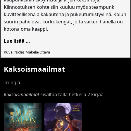
Kiinnostuksen kohteisiin kuuluu myös steampunk
kuvitteellisena aikakautena ja pukeutumistyylinä. Kolun
suurin pahe ovat korkokengät, joita varten hänellä on
kotona oma kaappi.
Lue lisää ...
Kuva: Niclas Mäkelä/Otava
Kaksoismaailmat
Trilogia.
Kaksoismaailmat
sisältää tällä hetkellä 2 kirjaa.