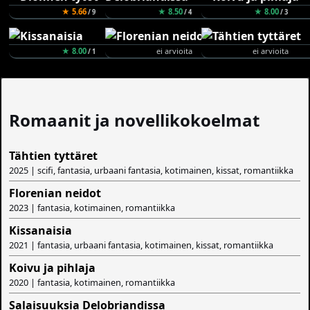
★ 5.66
★ 8.50
★ 8.00
/ 9
/ 4
/ 3
★ 8.00
ei arvioita
ei arvioita
/ 1
Romaanit ja novellikokoelmat
Tähtien tyttäret
2025 | scifi, fantasia, urbaani fantasia, kotimainen, kissat, romantiikka
Florenian neidot
2023 | fantasia, kotimainen, romantiikka
Kissanaisia
2021 | fantasia, urbaani fantasia, kotimainen, kissat, romantiikka
Koivu ja pihlaja
2020 | fantasia, kotimainen, romantiikka
Salaisuuksia Delobriandissa