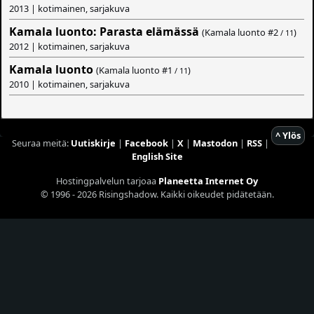
2013 | kotimainen, sarjakuva
Kamala luonto: Parasta elämässä
(Kamala luonto #
2
)
/ 11
2012 | kotimainen, sarjakuva
Kamala luonto
(Kamala luonto #
1
)
/ 11
2010 | kotimainen, sarjakuva
^ Ylös
Seuraa meitä:
Uutiskirje
|
Facebook
|
X
|
Mastodon
|
RSS
|
English Site
Hostingpalvelun tarjoaa
Planeetta Internet Oy
© 1996 - 2026 Risingshadow. Kaikki oikeudet pidätetään.