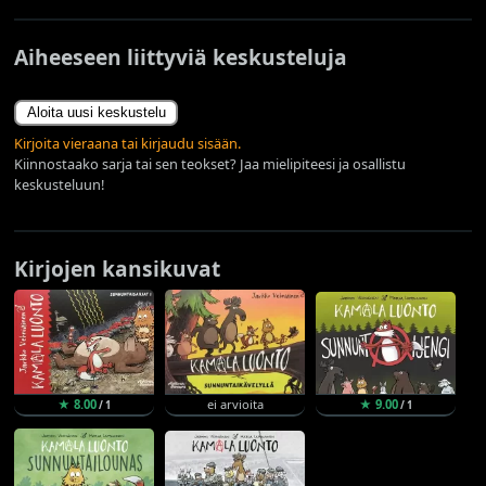
Aiheeseen liittyviä keskusteluja
Aloita uusi keskustelu
Kirjoita vieraana tai kirjaudu sisään.
Kiinnostaako sarja tai sen teokset? Jaa mielipiteesi ja osallistu
keskusteluun!
Kirjojen kansikuvat
★ 8.00
ei arvioita
★ 9.00
/ 1
/ 1