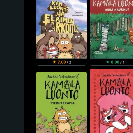
★ 7.00
★ 8.00
/ 2
/ 1