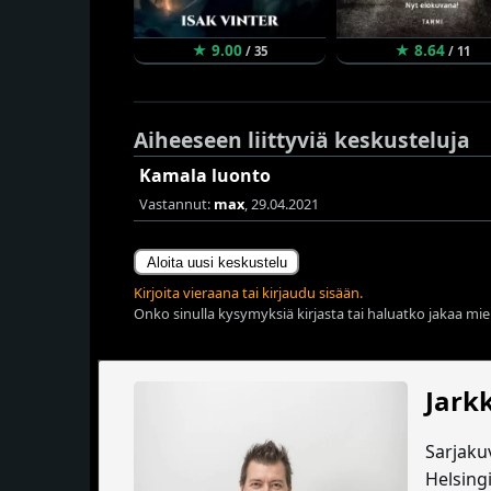
★ 9.00
★ 8.64
/ 35
/ 11
Aiheeseen liittyviä keskusteluja
Kamala luonto
Vastannut:
max
, 29.04.2021
Aloita uusi keskustelu
Kirjoita vieraana tai kirjaudu sisään.
Onko sinulla kysymyksiä kirjasta tai haluatko jakaa miel
Jark
Sarjakuv
Helsing