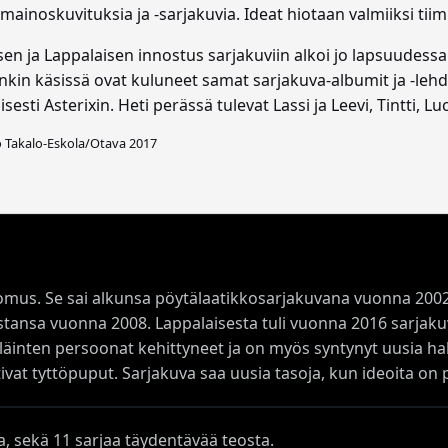
mainoskuvituksia ja -sarjakuvia. Ideat hiotaan valmiiksi tii
en ja Lappalaisen innostus sarjakuviin alkoi jo lapsuudessa.
in käsissä ovat kuluneet samat sarjakuva-albumit ja -lehd
isesti Asterixin. Heti perässä tulevat Lassi ja Leevi, Tintti, L
o Takalo-Eskola/Otava 2017
mus. Se sai alkunsa pöytälaatikkosarjakuvana vuonna 2002 
tansa vuonna 2008. Lappalaisesta tuli vuonna 2016 sarjakuva
 eläinten persoonat kehittyneet ja on myös syntynyt uusia ha
vat tyttöpuput. Sarjakuva saa uusia tasoja, kun ideoita on 
jaa, sekä 11 sarjaa täydentävää teosta.