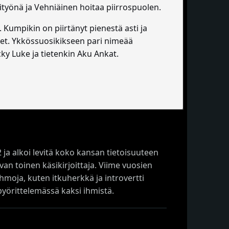
mityönä ja Vehniäinen hoitaa piirrospuolen.
 Kumpikin on piirtänyt pienestä asti ja
et. Ykkössuosikikseen pari nimeää
ucky Luke ja tietenkin Aku Ankat.
ja alkoi levitä koko kansan tietoisuuteen
n toinen käsikirjoittaja. Viime vuosien
hmoja, kuten itkuherkkä ja introvertti
pyörittelemässä kaksi ihmistä.