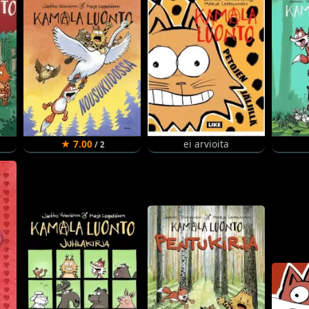
★ 7.00
ei arvioita
/ 2