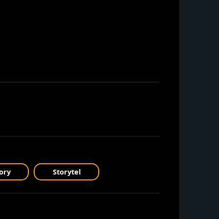
ory
Storytel