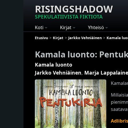
RISINGSHADOW
SPEKULATIIVISTA FIKTIOTA
Koti
Kirjat
Yhteisö
Etusivu
Kirjat
Jarkko Vehniäinen
Kamala luo
Kamala luonto: Pentuk
Kamala luonto
Jarkko Vehniäinen
,
Marja Lappalain
Kamalan
Millaisi
pienimm
saatava
Adlibri