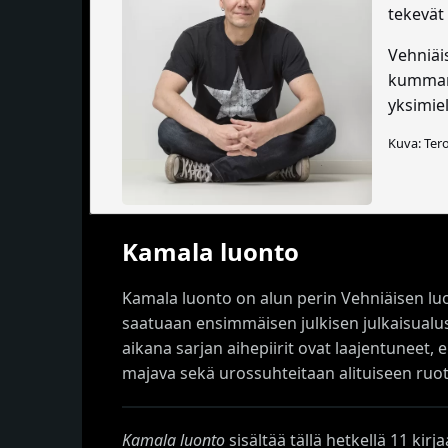
tekevät 
Vehniäis
kummank
yksimiel
Kuva: Ter
Kamala luonto
Kamala luonto on alun perin Vehniäisen luo
saatuaan ensimmäisen julkisen julkaisualus
aikana sarjan aihepiirit ovat laajentuneet,
majava sekä urossuhteitaan alituiseen ruoti
Kamala luonto
sisältää tällä hetkellä 11 kir