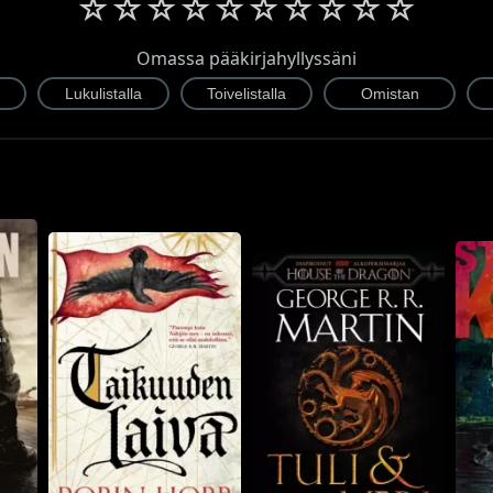
☆
☆
☆
☆
☆
☆
☆
☆
☆
☆
Omassa pääkirjahyllyssäni