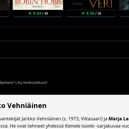
★ 8.64
★ 8.58
/ 49
/ 26
ipiteesi? Liity keskusteluun!
ko Vehniäinen
antekijät Jarkko Vehniäinen (s. 1973, Viitasaari) ja
Marja L
issä. He ovat tehneet yhdessä
Kamala luonto
-sarjakuvaa vuo