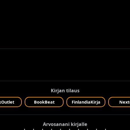
Kirjan tilaus
Outlet
BookBeat
FinlandiaKirja
Next
Arvosanani kirjalle