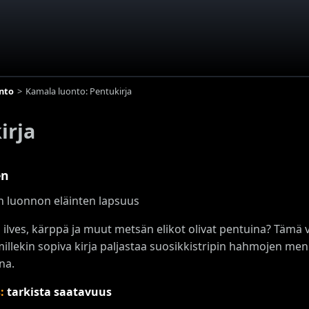
nto
Kamala luonto: Pentukirja
irja
en
 luonnon eläinten lapsuus
a ilves, kärppä ja muut metsän elikot olivat pentuina? Tämä 
illekin sopiva kirja paljastaa suosikkistripin hahmojen men
na.
s:
tarkista saatavuus