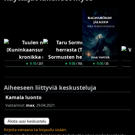
★ 9.10
★ 9.08
★ 9.00
/ 257
/ 765
/ 35
Aiheeseen liittyviä keskusteluja
Kamala luonto
Vastannut:
max
, 29.04.2021
Aloita uusi keskustelu
Kirjoita vieraana tai kirjaudu sisään.