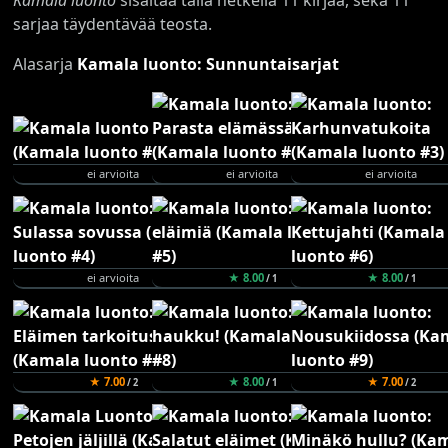
sarjaa täydentävää teosta.
Alasarja
Kamala luonto: Sunnuntaisarjat
ei arvioita
ei arvioita
ei arvioita
ei arvioita
★ 8.00
★ 8.00
/ 1
/ 1
★ 7.00
★ 8.00
★ 7.00
/ 2
/ 1
/ 2