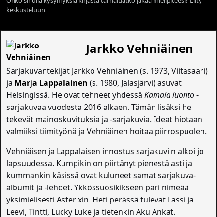
Onko sinulla kysymyksiä kirjasta tai haluatko jakaa mielipiteesi? Liity
keskusteluun!
Jarkko Vehniäinen
Sarjakuvantekijät Jarkko Vehniäinen (s. 1973, Viitasaari)
ja
Marja Lappalainen
(s. 1980, Jalasjärvi) asuvat
Helsingissä. He ovat tehneet yhdessä
Kamala luonto
-
sarjakuvaa vuodesta 2016 alkaen. Tämän lisäksi he
tekevät mainoskuvituksia ja -sarjakuvia. Ideat hiotaan
valmiiksi tiimityönä ja Vehniäinen hoitaa piirrospuolen.
Vehniäisen ja Lappalaisen innostus sarjakuviin alkoi jo
lapsuudessa. Kumpikin on piirtänyt pienestä asti ja
kummankin käsissä ovat kuluneet samat sarjakuva-
albumit ja -lehdet. Ykkössuosikikseen pari nimeää
yksimielisesti Asterixin. Heti perässä tulevat Lassi ja
Leevi, Tintti, Lucky Luke ja tietenkin Aku Ankat.