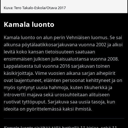
Kuva: Tero Takalo-Eskola/Otava 2017
Kamala luonto
Kamala luonto on alun perin Vehniäisen luomus. Se sai
alkunsa pöytälaatikkosarjakuvana vuonna 2002 ja alkoi
levitä koko kansan tietoisuuteen saatuaan
ensimmäisen julkisen julkaisualustansa vuonna 2008.
Lappalaisesta tuli vuonna 2016 sarjakuvan toinen
käsikirjoittaja. Viime vuosien aikana sarjan aihepiirit
ovat laajentuneet, eläinten persoonat kehittyneet ja on
myös syntynyt uusia hahmoja, kuten itkuherkkä ja
introvertti majava sekä urossuhteitaan alituiseen
ruotivat tyttöpuput. Sarjakuva saa uusia tasoja, kun
ideoita on pyörittelemässä kaksi ihmistä.
Kamala luonto
sisältää tällä hetkellä 11 kirjaa, sekä 11