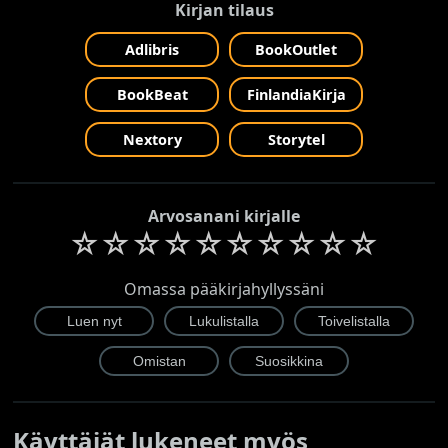
Kirjan tilaus
Adlibris
BookOutlet
BookBeat
FinlandiaKirja
Nextory
Storytel
Arvosanani kirjalle
☆
☆
☆
☆
☆
☆
☆
☆
☆
☆
Omassa pääkirjahyllyssäni
Käyttäjät lukeneet myös