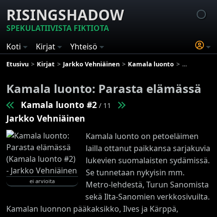
RISINGSHADOW
SPEKULATIIVISTA FIKTIOTA
Koti
Kirjat
Yhteisö
Etusivu
Kirjat
Jarkko Vehniäinen
Kamala luonto
Kamala luon
Kamala luonto: Parasta elämässä
Kamala luonto #2
/ 11
Jarkko Vehniäinen
Kamala luonto on petoeläimen
lailla ottanut paikkansa sarjakuvia
lukevien suomalaisten sydämissä.
Se tunnetaan nykyisin mm.
ei arvioita
Metro-lehdestä, Turun Sanomista
sekä Ilta-Sanomien verkkosivuilta.
Kamalan luonnon pääkaksikko, Ilves ja Kärppä,