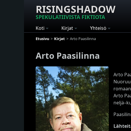
RISINGSHADOW
SPEKULATIIVISTA FIKTIOTA
Koti
Kirjat
Yhteisö
Etusivu
Kirjat
Arto Paasilinna
Arto Paasilinna
Arto Pa
Nuoruud
romaani
Arto Pa
neljä–k
Paasilin
Lähteit