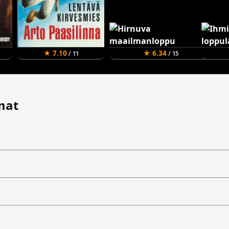
★ 7.10
★ 6.34
/ 11
/ 15
mat