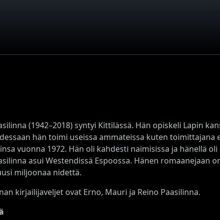
asilinna (1942–2018) syntyi Kittilässä. Hän opiskeli Lapin 
essaan hän toimi useissa ammateissa kuten toimittajana eri
nsa vuonna 1972. Hän oli kahdesti naimisissa ja hänellä oli
asilinna asui Westendissä Espoossa. Hänen romaanejaan on 
uusi miljoonaa nidettä.
nan kirjailijaveljet ovat Erno, Mauri ja Reino Paasilinna.
ä