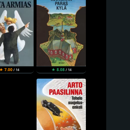
★ 7.00
★ 8.08
/ 14
/ 14