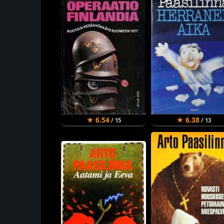
★ 6.54
★ 6.38
/ 15
/ 13