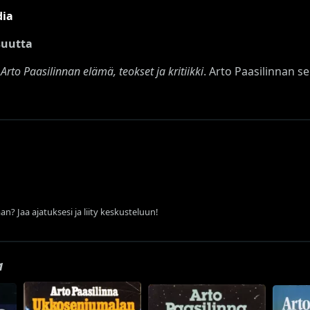
dia
isuutta
a Arto Paasilinnan elämä, teokset ja kritiikki
. Arto Paasilinnan se
an? Jaa ajatuksesi ja liity keskusteluun!
a