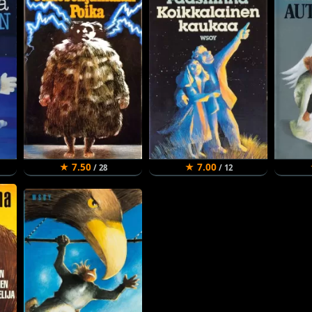
★ 7.50
★ 7.00
/ 28
/ 12