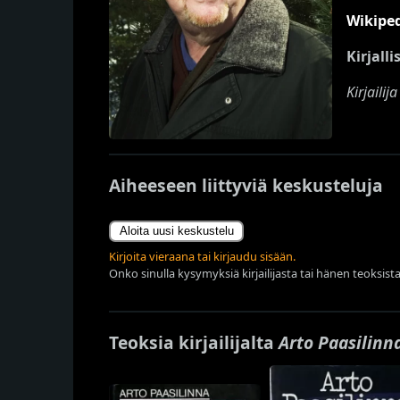
Wikipe
Kirjall
Kirjailij
Aiheeseen liittyviä keskusteluja
Aloita uusi keskustelu
Kirjoita vieraana tai kirjaudu sisään.
Onko sinulla kysymyksiä kirjailijasta tai hänen teoksista
Teoksia kirjailijalta
Arto Paasilinn