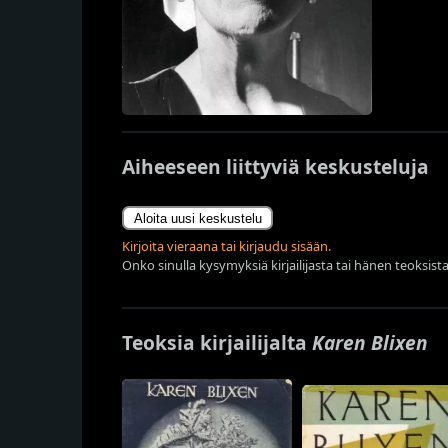
Aiheeseen liittyviä keskusteluja
Aloita uusi keskustelu
Kirjoita vieraana tai kirjaudu sisään.
Onko sinulla kysymyksiä kirjailijasta tai hänen teoksista
Teoksia kirjailijalta
Karen Blixen