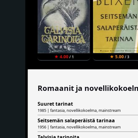
★ 4.00
★ 5.00
/ 1
/ 3
Romaanit ja novellikokoel
Suuret tarinat
1985 | fantasia, novellikokoelma, mainstream
Seitsemän salaperäistä tarinaa
1956 | fantasia, novellikokoelma, mainstream
Talvisia tarinoita