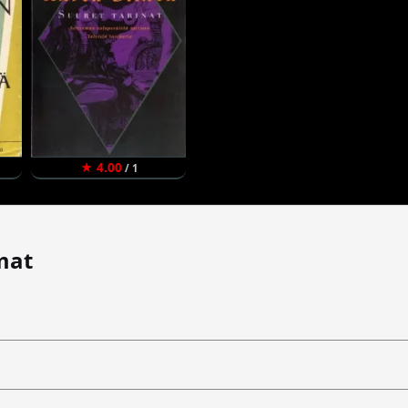
★ 4.00
/ 1
mat