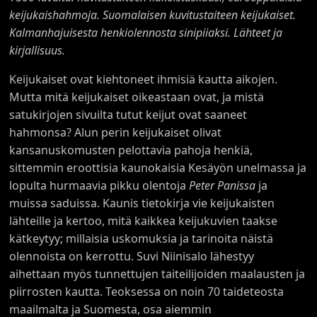
keijukaishahmoja. Suomalaisen kuvitustaiteen keijukaiset.
Kalmanhajuisesta henkiolennosta sinipiiaksi. Lähteet ja
kirjallisuus.
Keijukaiset ovat kiehtoneet ihmisiä kautta aikojen.
Mutta mitä keijukaiset oikeastaan ovat, ja mistä
satukirjojen sivuilta tutut keijut ovat saaneet
hahmonsa? Alun perin keijukaiset olivat
kansanuskomusten pelottavia pahoja henkiä,
sittemmin eroottisia kaunokaisia Kesäyön unelmassa ja
lopulta hurmaavia pikku olentoja
Peter Panissa
ja
muissa saduissa. Kaunis tietokirja vie keijukaisten
lähteille ja kertoo, mitä kaikkea keijukuvien taakse
kätkeytyy; millaisia uskomuksia ja tarinoita näistä
olennoista on kerrottu. Suvi Niinisalo lähestyy
aihettaan myös tunnettujen taiteilijoiden maalausten ja
piirrosten kautta. Teoksessa on noin 70 taideteosta
maailmalta ja Suomesta, osa aiemmin