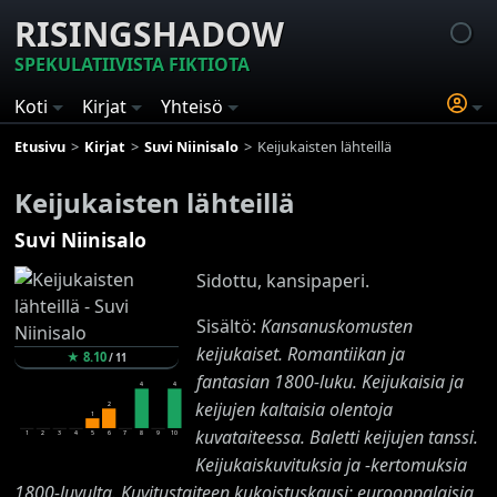
RISINGSHADOW
SPEKULATIIVISTA FIKTIOTA
Koti
Kirjat
Yhteisö
Etusivu
Kirjat
Suvi Niinisalo
Keijukaisten lähteillä
Keijukaisten lähteillä
Suvi Niinisalo
Sidottu, kansipaperi.
Sisältö:
Kansanuskomusten
keijukaiset. Romantiikan ja
★
8.10
/
11
fantasian 1800-luku. Keijukaisia ja
4
4
keijujen kaltaisia olentoja
2
1
kuvataiteessa. Baletti keijujen tanssi.
1
2
3
4
5
6
7
8
9
10
Keijukaiskuvituksia ja -kertomuksia
1800-luvulta. Kuvitustaiteen kukoistuskausi; eurooppalaisia