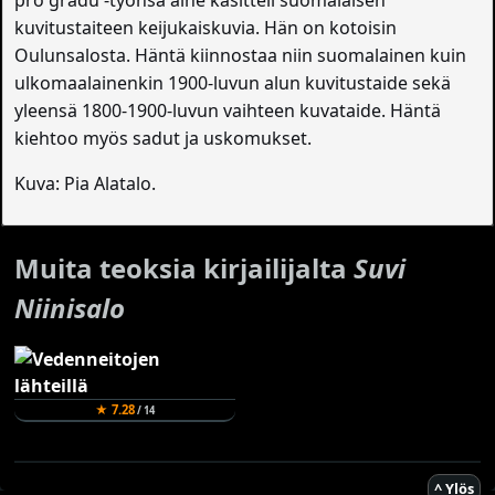
pro gradu -työnsä aihe käsitteli suomalaisen
kuvitustaiteen keijukaiskuvia. Hän on kotoisin
Oulunsalosta. Häntä kiinnostaa niin suomalainen kuin
ulkomaalainenkin 1900-luvun alun kuvitustaide sekä
yleensä 1800-1900-luvun vaihteen kuvataide. Häntä
kiehtoo myös sadut ja uskomukset.
Kuva: Pia Alatalo.
Muita teoksia kirjailijalta
Suvi
Niinisalo
★ 7.28
/ 14
^ Ylös