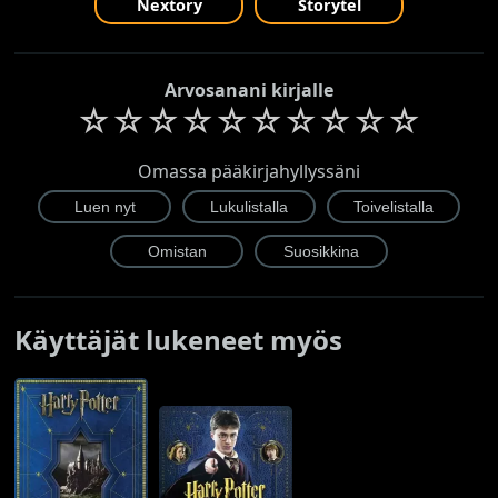
Nextory
Storytel
Arvosanani kirjalle
☆
☆
☆
☆
☆
☆
☆
☆
☆
☆
Omassa pääkirjahyllyssäni
Käyttäjät lukeneet myös