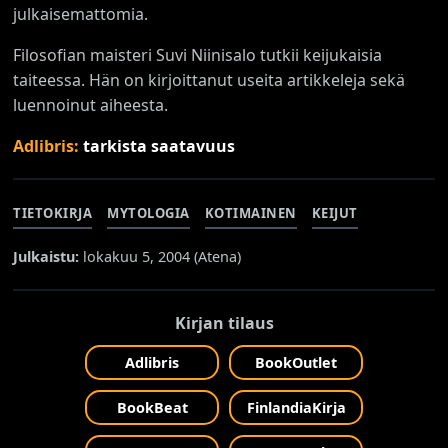
julkaisemattomia.
Filosofian maisteri Suvi Niinisalo tutkii keijukaisia
taiteessa. Hän on kirjoittanut useita artikkeleja sekä
luennoinut aiheesta.
Adlibris:
tarkista saatavuus
TIETOKIRJA
MYTOLOGIA
KOTIMAINEN
KEIJUT
Julkaistu:
lokakuu 5, 2004 (
Atena
)
Kirjan tilaus
Adlibris
BookOutlet
BookBeat
FinlandiaKirja