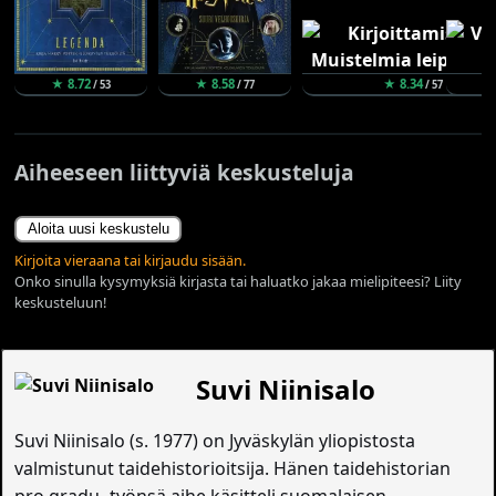
★ 8.72
★ 8.58
★ 8.34
/ 53
/ 77
/ 57
Aiheeseen liittyviä keskusteluja
Aloita uusi keskustelu
Kirjoita vieraana tai kirjaudu sisään.
Onko sinulla kysymyksiä kirjasta tai haluatko jakaa mielipiteesi? Liity
keskusteluun!
Suvi Niinisalo
Suvi Niinisalo (s. 1977) on Jyväskylän yliopistosta
valmistunut taidehistorioitsija. Hänen taidehistorian