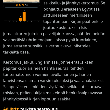
seikkailu- ja jännityskertomus. Se
★
5.76
/
4
pohjautuu erääseen Egyptissä
3
sattuneeseen merkilliseen
1
tapahtumaan. Kirjan päähenkilö
1
2
3
4
5
6
7
8
9
10
joutuu kosketuksiin Isis-
jumalattaren julmien palvelijain kanssa, nähden heidän
salaperäisiä uhrimenojaan, joissa pyhä kuoriainen,
jumalattaren suosikki ja vertauskuva, näyttelee
tärkeätä osaa.
Kertomus jatkuu Englannissa, jonne eräs Isiksen
papitar kuoriaisineen häntä seuraa, tehden
tuntemattomien voimien avulla hänen ja hänen
läheistensä elämän varsin tukalaksi ja vaaranalaiseksi.
Salaperäisten ilmiöiden täyttämät seikkailut seuraavat
toisiaan, pitäen lukijaa melkeinpä henkeäsalpaavassa
jännityksessä kirjan loppuun saakka.
Adlibris:
tarkista saatavuus