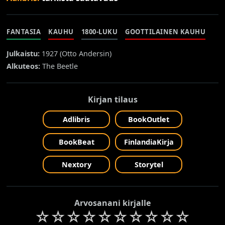
FANTASIA
KAUHU
1800-LUKU
GOOTTILAINEN KAUHU
Julkaistu:
1927 (
Otto Andersin
)
Alkuteos:
The Beetle
Kirjan tilaus
Adlibris
BookOutlet
BookBeat
FinlandiaKirja
Nextory
Storytel
Arvosanani kirjalle
☆
☆
☆
☆
☆
☆
☆
☆
☆
☆