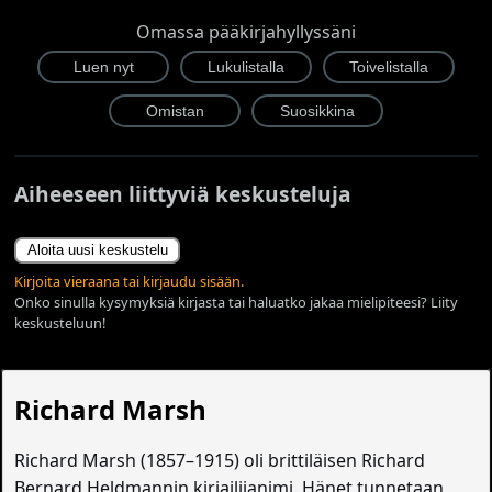
Omassa pääkirjahyllyssäni
Aiheeseen liittyviä keskusteluja
Aloita uusi keskustelu
Kirjoita vieraana tai kirjaudu sisään.
Onko sinulla kysymyksiä kirjasta tai haluatko jakaa mielipiteesi? Liity
keskusteluun!
Richard Marsh
Richard Marsh (1857–1915) oli brittiläisen Richard
Bernard Heldmannin kirjailijanimi. Hänet tunnetaan