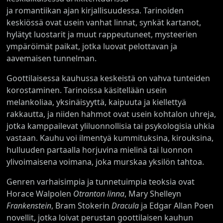
ja romantiikan ajan kirjallisuudessa. Tarinoiden
keskiössä ovat usein vanhat linnat, synkät kartanot,
hylätyt luostarit ja muut rappeutuneet, mysteerien
ympäröimät paikat, jotka luovat pelottavan ja
aavemaisen tunnelman.
Goottilaisessa kauhussa keskeistä on vahva tunteiden
korostaminen. Tarinoissa käsitellään usein
melankoliaa, yksinäisyyttä, kaipuuta ja kiellettyä
rakkautta, ja niiden hahmot ovat usein kohtalon uhreja,
jotka kamppailevat yliluonnollisia tai psykologisia uhkia
vastaan. Kauhu voi ilmentyä kummituksina, kirouksina,
hulluuden partaalla horjuvina mielinä tai luonnon
ylivoimaisena voimana, joka murskaa yksilön tahtoa.
Genren varhaisimpia ja tunnetuimpia teoksia ovat
Horace Walpolen
Otranton linna
, Mary Shelleyn
Frankenstein
, Bram Stokerin
Dracula
ja Edgar Allan Poen
novellit, jotka loivat perustan goottilaisen kauhun