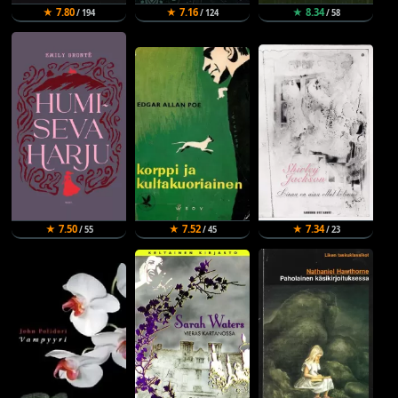
★ 7.80
★ 7.16
★ 8.34
/ 194
/ 124
/ 58
★ 7.50
★ 7.52
★ 7.34
/ 55
/ 45
/ 23