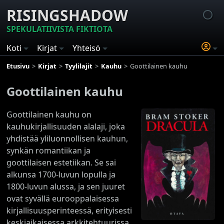
RISINGSHADOW
SPEKULATIIVISTA FIKTIOTA
Koti
Kirjat
Yhteisö
Etusivu
Kirjat
Tyylilajit
Kauhu
Goottilainen kauhu
Goottilainen kauhu
Goottilainen kauhu on
kauhukirjallisuuden alalaji, joka
yhdistää yliluonnollisen kauhun,
synkän romantiikan ja
goottilaisen estetiikan. Se sai
alkunsa 1700-luvun lopulla ja
1800-luvun alussa, ja sen juuret
ovat syvällä eurooppalaisessa
kirjallisuusperinteessä, erityisesti
keskiaikaisessa arkkitehtuurissa