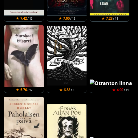
★ 7.42
★ 7.00
★ 7.28
/ 12
/ 12
/ 11
★ 5.76
★ 6.88
★ 4.90
/ 12
/ 8
/ 11