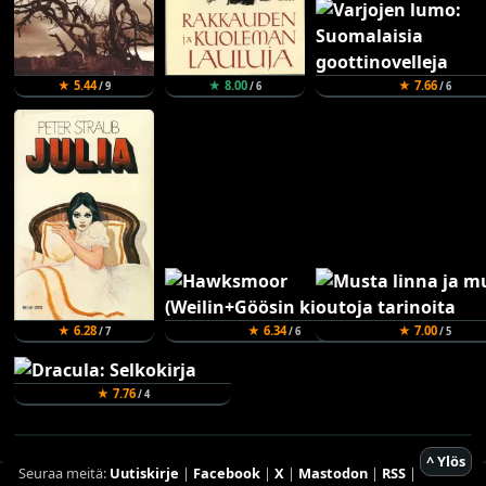
★ 5.44
★ 8.00
★ 7.66
/ 9
/ 6
/ 6
★ 6.28
★ 6.34
★ 7.00
/ 7
/ 6
/ 5
★ 7.76
/ 4
^ Ylös
Seuraa meitä:
Uutiskirje
|
Facebook
|
X
|
Mastodon
|
RSS
|