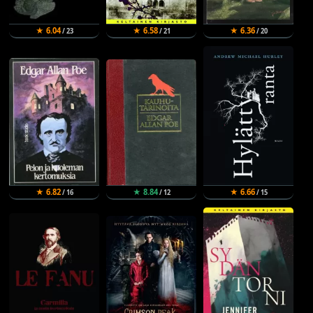
★ 6.04
★ 6.58
★ 6.36
/ 23
/ 21
/ 20
★ 6.82
★ 8.84
★ 6.66
/ 16
/ 12
/ 15