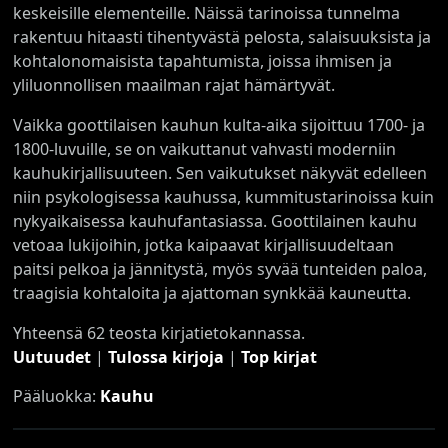
keskeisille elementeille. Näissä tarinoissa tunnelma
rakentuu hitaasti tihentyvästä pelosta, salaisuuksista ja
kohtalonomaisista tapahtumista, joissa ihmisen ja
yliluonnollisen maailman rajat hämärtyvät.
Vaikka goottilaisen kauhun kulta-aika sijoittuu 1700- ja
1800-luvuille, se on vaikuttanut vahvasti moderniin
kauhukirjallisuuteen. Sen vaikutukset näkyvät edelleen
niin psykologisessa kauhussa, kummitustarinoissa kuin
nykyaikaisessa kauhufantasiassa. Goottilainen kauhu
vetoaa lukijoihin, jotka kaipaavat kirjallisuudeltaan
paitsi pelkoa ja jännitystä, myös syvää tunteiden paloa,
traagisia kohtaloita ja ajattoman synkkää kauneutta.
Yhteensä 62 teosta kirjatietokannassa.
Uutuudet
|
Tulossa kirjoja
|
Top kirjat
Pääluokka:
Kauhu