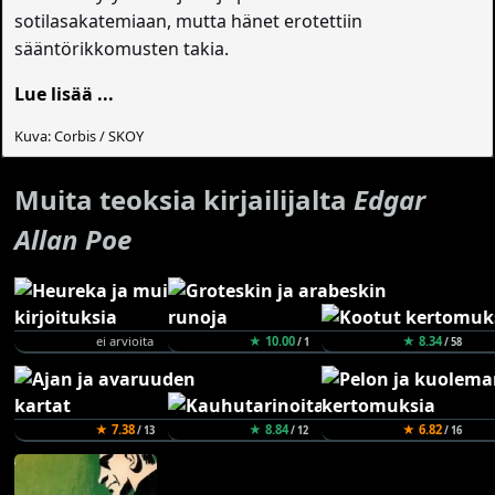
sotilasakatemiaan, mutta hänet erotettiin
sääntörikkomusten takia.
Lue lisää ...
Kuva: Corbis / SKOY
Muita teoksia kirjailijalta
Edgar
Allan Poe
ei arvioita
★ 10.00
★ 8.34
/ 1
/ 58
★ 7.38
★ 8.84
★ 6.82
/ 13
/ 12
/ 16