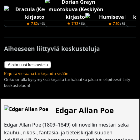
★ 7.80
★ 7.72
★ 7.50
/ 193
/ 134
/ 55
Aiheeseen liittyviä keskusteluja
Aloita uusi keskustelu
Kirjoita vieraana tai kirjaudu sisään.
Onko sinulla kysymyksiä kirjasta tai haluatko jakaa mielipiteesi? Liity
keskusteluun!
Edgar Allan Poe
Edgar Allan Poe (1809–1849) oli novellin mestari sekä
kauhu-, rikos-, fantasia- ja tieteiskirjallisuuden