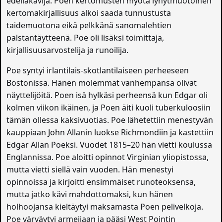
edelläkävijä. Poen kertomusten myötä lyhytmuotoinen
kertomakirjallisuus alkoi saada tunnustusta
taidemuotona eikä pelkkänä sanomalehtien
palstantäytteenä. Poe oli lisäksi toimittaja,
kirjallisuusarvostelija ja runoilija.
Poe syntyi irlantilais-skotlantilaiseen perheeseen
Bostonissa. Hänen molemmat vanhempansa olivat
näyttelijöitä. Poen isä hylkäsi perheensä kun Edgar oli
kolmen viikon ikäinen, ja Poen äiti kuoli tuberkuloosiin
tämän ollessa kaksivuotias. Poe lähetettiin menestyvän
kauppiaan John Allanin luokse Richmondiin ja kastettiin
Edgar Allan Poeksi. Vuodet 1815–20 hän vietti koulussa
Englannissa. Poe aloitti opinnot Virginian yliopistossa,
mutta vietti siellä vain vuoden. Hän menestyi
opinnoissa ja kirjoitti ensimmäiset runoteoksensa,
mutta jatko kävi mahdottomaksi, kun hänen
holhoojansa kieltäytyi maksamasta Poen pelivelkoja.
Poe värväytyi armeijaan ja pääsi West Pointin