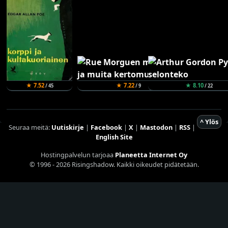
★ 7.52
★ 7.22
★ 8.10
/ 45
/ 9
/ 22
^ Ylös
Seuraa meitä:
Uutiskirje
|
Facebook
|
X
|
Mastodon
|
RSS
|
English Site
Hostingpalvelun tarjoaa
Planeetta Internet Oy
© 1996 - 2026 Risingshadow. Kaikki oikeudet pidätetään.