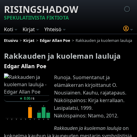
RISINGSHADOW
SPEKULATIIVISTA FIKTIOTA
Koti
Kirjat
Yhteisö
Etusivu
Kirjat
Edgar Allan Poe
Rakkauden ja kuoleman lauluja
Rakkauden ja kuoleman lauluja
Edgar Allan Poe
Runoja. Suomentanut ja
elämäkerran kirjoittanut O.
Nousiainen. Kauhu, rajatapaus.
★
8.00
/
6
Näköispainos: Kirja kerrallaan.
2
2
Lasipalatsi, 1999.
1
1
Näköispainos: Ntamo, 2012.
1
2
3
4
5
6
7
8
9
10
Rakkauden ja kuoleman lauluja
on
kokoelma kauhun ja kauneuden mestarin symbolistisia