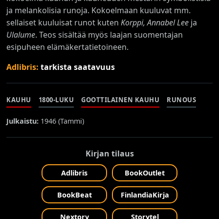
ja melankolisia runoja. Kokoelmaan kuuluvat mm.
sellaiset kuuluisat runot kuten
Korppi, Annabel Lee
ja
Ulalume
. Teos sisältää myös laajan suomentajan
esipuheen elämäkertatietoineen.
Adlibris:
tarkista saatavuus
KAUHU
1800-LUKU
GOOTTILAINEN KAUHU
RUNOUS
Julkaistu:
1946 (
Tammi
)
Kirjan tilaus
Adlibris
BookOutlet
BookBeat
FinlandiaKirja
Nextory
Storytel