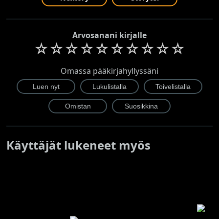
Arvosanani kirjalle
☆
☆
☆
☆
☆
☆
☆
☆
☆
☆
Omassa pääkirjahyllyssäni
Käyttäjät lukeneet myös