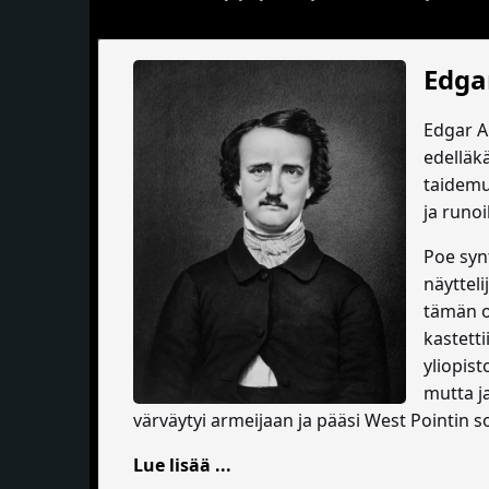
Edga
Edgar Al
edelläk
taidemuo
ja runoil
Poe syn
näytteli
tämän o
kastetti
yliopist
mutta j
värväytyi armeijaan ja pääsi West Pointin 
Lue lisää ...