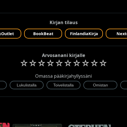
Kirjan tilaus
Outlet
BookBeat
FinlandiaKirja
Next
Arvosanani kirjalle
☆
☆
☆
☆
☆
☆
☆
☆
☆
☆
Omassa pääkirjahyllyssäni