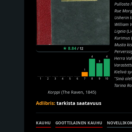
Pullosta 
Rue Mor
Usherin t
William 
Ligeia
(Li
Kurimus
Musta ki
★
8.84
/
12
Perverss
4
4
Herra Val
3
Varastett
1
Kielivä s
"Sinä ole
1
2
3
4
5
6
7
8
9
10
Tarina Ro
Korppi
(The Raven, 1845)
Adlibris:
tarkista saatavuus
KAUHU
GOOTTILAINEN KAUHU
NOVELLIKO