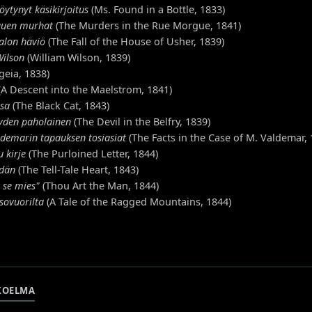
löytynyt käsikirjoitus
(Ms. Found in a Bottle, 1833)
guen murhat
(The Murders in the Rue Morgue, 1841)
alon häviö
(The Fall of the House of Usher, 1839)
Wilson
(William Wilson, 1839)
geia, 1838)
(A Descent into the Maelstrom, 1841)
ssa
(The Black Cat, 1843)
iyden paholainen
(The Devil in the Belfry, 1839)
demarin tapauksen tosiasiat
(The Facts in the Case of M. Valdemar, 
u kirje
(The Purloined Letter, 1844)
ydän
(The Tell-Tale Heart, 1843)
t se mies"
(Thou Art the Man, 1844)
sovuorilta
(A Tale of the Ragged Mountains, 1844)
KOELMA