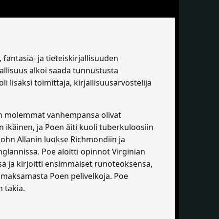
fantasia- ja tieteiskirjallisuuden
llisuus alkoi saada tunnustusta
isäksi toimittaja, kirjallisuusarvostelija
änen molemmat vanhempansa olivat
 ikäinen, ja Poen äiti kuoli tuberkuloosiin
John Allanin luokse Richmondiin ja
glannissa. Poe aloitti opinnot Virginian
sa ja kirjoitti ensimmäiset runoteoksensa,
i maksamasta Poen pelivelkoja. Poe
 takia.