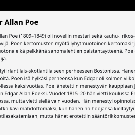
r Allan Poe
lan Poe (1809–1849) oli novellin mestari sekä kauhu-, rikos-, 
ävijä. Poen kertomusten myötä lyhytmuotoinen kertomakirja
tona eikä pelkkänä sanomalehtien palstantäytteenä. Poe oli l
ija.
tyi irlantilais-skotlantilaiseen perheeseen Bostonissa. H
jöitä. Poen isä hylkäsi perheensä kun Edgar oli kolmen viikon
llessa kaksivuotias. Poe lähetettiin menestyvän kauppiaan 
in Edgar Allan Poeksi. Vuodet 1815–20 hän vietti koulussa En
ossa, mutta vietti siellä vain vuoden. Hän menestyi opinnois
atko kävi mahdottomaksi, kun hänen holhoojansa kieltäyty
sotilasakatemiaan, mutta hänet erotettiin sääntörikkomusten