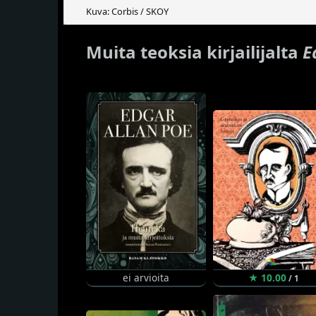
Kuva: Corbis / SKOY
Muita teoksia kirjailijalta
E
ei arvioita
★ 10.00
/ 1