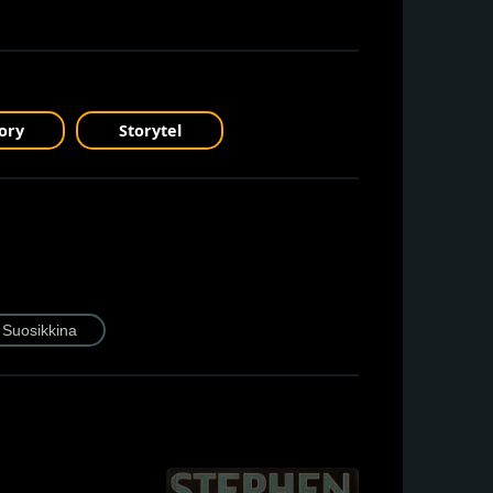
ory
Storytel