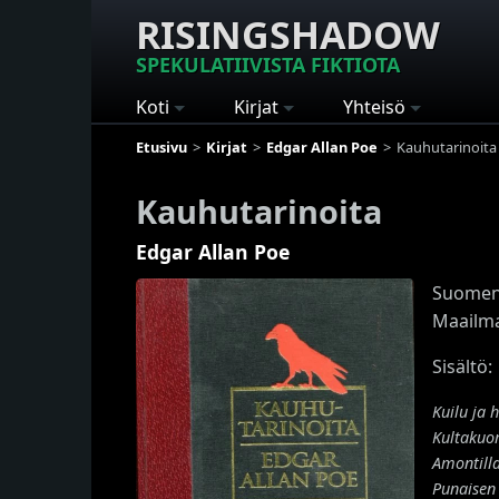
RISINGSHADOW
SPEKULATIIVISTA FIKTIOTA
Koti
Kirjat
Yhteisö
Etusivu
Kirjat
Edgar Allan Poe
Kauhutarinoita
Kauhutarinoita
Edgar Allan Poe
Suoment
Maailma
Sisältö:
Kuilu ja h
Kultakuo
Amontill
Punaisen