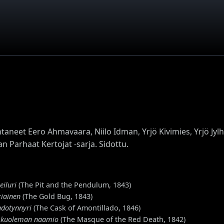
aneet Eero Ahmavaara, Niilo Idman, Yrjö Kivimies, Yrjö Jyl
n Parhaat Kertojat -sarja. Sidottu.
eiluri
(The Pit and the Pendulum, 1843)
riainen
(The Gold Bug, 1843)
adotynnyri
(The Cask of Amontillado, 1846)
 kuoleman naamio
(The Masque of the Red Death, 1842)