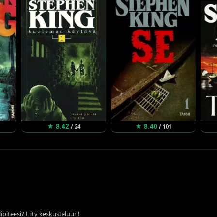
★ 8.42
★ 8.40
/ 24
/ 101
ipiteesi? Liity keskusteluun!