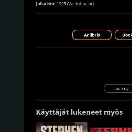
Julkaistu:
1995 (
Valitut palat
)
Adlibris
Book
Käyttäjät lukeneet myös