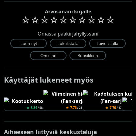
Arvosanani kirjalle
☆
☆
☆
☆
☆
☆
☆
☆
☆
☆
Omassa pääkirjahyllyssäni
Käyttäjät lukeneet myös
★ 8.34
★ 7.76
★ 7.70
/ 58
/ 24
/ 17
Aiheeseen liittyviä keskusteluja