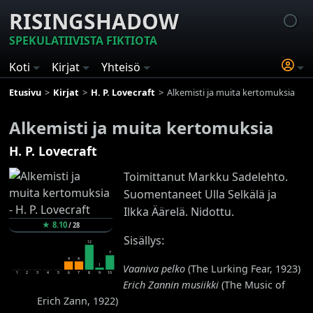
RISINGSHADOW
SPEKULATIIVISTA FIKTIOTA
Koti
Kirjat
Yhteisö
Etusivu
Kirjat
H. P. Lovecraft
Alkemisti ja muita kertomuksia
Alkemisti ja muita kertomuksia
H. P. Lovecraft
Toimittanut Markku Sadelehto.
Suomentaneet Ulla Selkälä ja
Ilkka Äärelä. Nidottu.
★
8.10
/
28
Sisällys:
12
7
4
4
1
Vaaniva pelko
(The Lurking Fear, 1923)
1
2
3
4
5
6
7
8
9
10
Erich Zannin musiikki
(The Music of
Erich Zann, 1922)