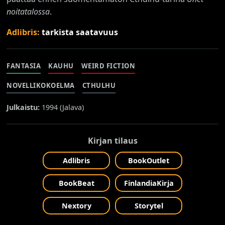
noitatalossa
.
Adlibris:
tarkista saatavuus
FANTASIA
KAUHU
WEIRD FICTION
NOVELLIKOKOELMA
CTHULHU
Julkaistu:
1994 (
Jalava
)
Kirjan tilaus
Adlibris
BookOutlet
BookBeat
FinlandiaKirja
Nextory
Storytel