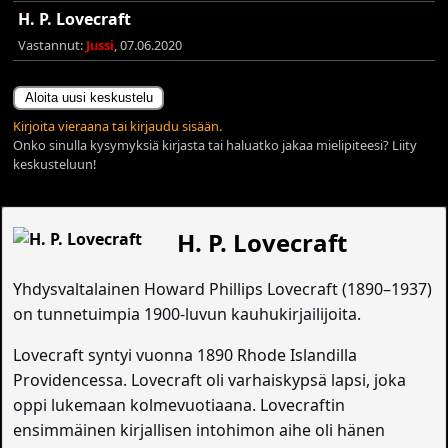
H. P. Lovecraft
Vastannut:
Jussi
, 07.06.2020
Aloita uusi keskustelu
Kirjoita vieraana tai kirjaudu sisään.
Onko sinulla kysymyksiä kirjasta tai haluatko jakaa mielipiteesi? Liity
keskusteluun!
H. P. Lovecraft
Yhdysvaltalainen Howard Phillips Lovecraft (1890–1937)
on tunnetuimpia 1900-luvun kauhukirjailijoita.
Lovecraft syntyi vuonna 1890 Rhode Islandilla
Providencessa. Lovecraft oli varhaiskypsä lapsi, joka
oppi lukemaan kolmevuotiaana. Lovecraftin
ensimmäinen kirjallisen intohimon aihe oli hänen