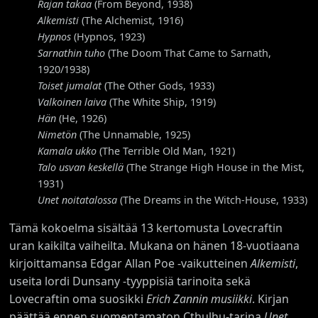
Rajan takaa
(From Beyond, 1938)
Alkemisti
(The Alchemist, 1916)
Hypnos
(Hypnos, 1923)
Sarnathin tuho
(The Doom That Came to Sarnath,
1920/1938)
Toiset jumalat
(The Other Gods, 1933)
Valkoinen laiva
(The White Ship, 1919)
Hän
(He, 1926)
Nimetön
(The Unnamable, 1925)
Kamala ukko
(The Terrible Old Man, 1921)
Talo usvan keskellä
(The Strange High House in the Mist,
1931)
Unet noitatalossa
(The Dreams in the Witch-House, 1933)
Tämä kokoelma sisältää 13 kertomusta Lovecraftin
uran kaikilta vaiheilta. Mukana on hänen 18-vuotiaana
kirjoittamansa Edgar Allan Poe -vaikutteinen
Alkemisti
,
useita lordi Dunsany -tyyppisiä tarinoita sekä
Lovecraftin oma suosikki
Erich Zannin musiikki
. Kirjan
päättää ennen suomentamaton Cthulhu-tarina
Unet