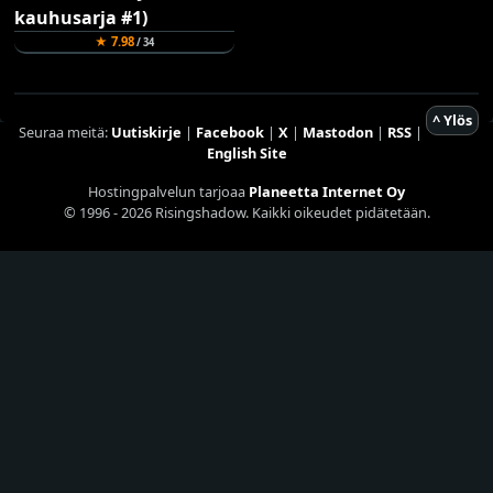
★ 7.98
/ 34
^ Ylös
Seuraa meitä:
Uutiskirje
|
Facebook
|
X
|
Mastodon
|
RSS
|
English Site
Hostingpalvelun tarjoaa
Planeetta Internet Oy
© 1996 - 2026 Risingshadow. Kaikki oikeudet pidätetään.