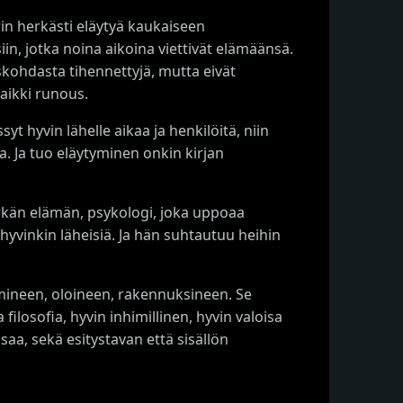
rin herkästi eläytyä kaukaiseen
n, jotka noina aikoina viettivät elämäänsä.
yiskohdasta tihennettyjä, mutta eivät
aikki runous.
t hyvin lähelle aikaa ja henkilöitä, niin
na. Ja tuo eläytyminen onkin kirjan
erkän elämän, psykologi, joka uppoaa
hyvinkin läheisiä. Ja hän suhtautuu heihin
mineen, oloineen, rakennuksineen. Se
filosofia, hyvin inhimillinen, hyvin valoisa
aa, sekä esitystavan että sisällön