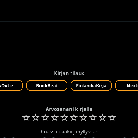
Kirjan tilaus
Outlet
BookBeat
FinlandiaKirja
Next
Arvosanani kirjalle
☆
☆
☆
☆
☆
☆
☆
☆
☆
☆
Omassa pääkirjahyllyssäni