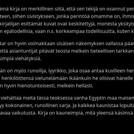
mä kirja on merkillinen siitä, että sen tekijä on osannut pe
teen, siihen sivistykseen, jonka perintöä omamme on, ihmisii
 kirjailijan esittämät kuvat ovat keskitettyjä, monesta yksit
n epätodellisia, vaan n.s. korkeampaa todellisuutta, kuten k
jatar on hyvin voimakkaan sisäisen näkemyksen vallassa päässy
 että asiantuntijat pitävät teosta melkein tieteellisen tarkka
simpiä viehätyksiä.
än on myös runoilija, lyyrikko, joka osaa antaa kuvilleen h
henkilöittensä sielunelämään ikäänkuin he olisivat hänelle 
n hyvin hienotuntoisesti, melkein hellästi.
 viehättää meitä tässä teoksessa vanha Egyptin maa maise
yy kokonainen, runollinen sarja. Ja kaikkea kaunistaa lopulta 
vaa vaikutusta. Kirja on kauneimpia, mitä yleensä käsiinsä s