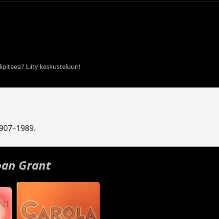
ipiteesi? Liity keskusteluun!
1907–1989.
oan Grant