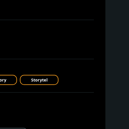
ory
Storytel