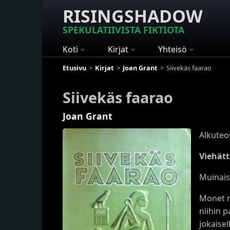
RISINGSHADOW
SPEKULATIIVISTA FIKTIOTA
Koti
Kirjat
Yhteisö
Etusivu
Kirjat
Joan Grant
Siivekäs faarao
Siivekäs faarao
Joan Grant
Alkuteo
Viehätt
Muinais
Monet n
niihin 
jokaisel