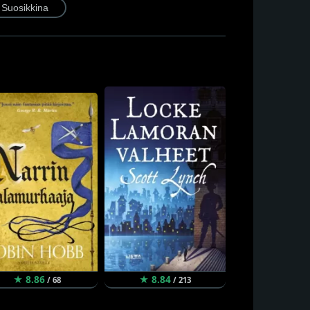
★ 8.86
★ 8.84
★ 8.80
/ 68
/ 213
/ 