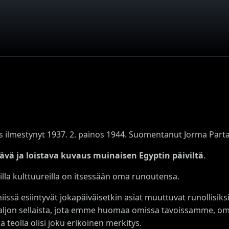
s ilmestynyt 1937. 2. painos 1944. Suomentanut Jorma Part
ävä ja loistava kuvaus muinaisen Egyptin päiviltä
.
illa kulttuureilla on itsessään oma runoutensa.
iissä esiintyvät jokapäiväisetkin asiat muuttuvat runollisi
paljon sellaista, jota emme huomaa omissa tavoissamme, om
la teolla olisi joku erikoinen merkitys.