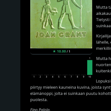
Mutta tä
aikakau
Tietysti
suinkaa
Kirjaili
lähelle,
merkilli
★
10.00
/
1
Mutta h
1
nuorten 
kuitenki
1
2
3
4
5
6
7
8
9
10
Lopuksi
piirtyy mieleen kauneina kuvina, joista synt
elämänoppi, jolta ei suinkaan puutu kohotta
puolesta.
Eino Palola
.