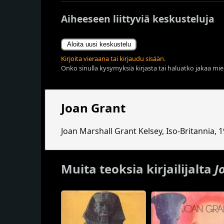
Aiheeseen liittyviä keskusteluja
Aloita uusi keskustelu
Kirjoita vieraana tai kirjaudu sisään.
Onko sinulla kysymyksiä kirjasta tai haluatko jakaa miel
Joan Grant
Joan Marshall Grant Kelsey, Iso-Britannia, 
Muita teoksia kirjailijalta
J