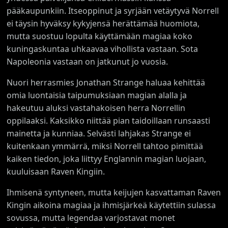
pääkaupunkiin. Itseoppinut ja syrjään vetäytyvä Norrell
ei täysin hyväksy kykyjensä herättämää huomiota,
mutta suostuu lopulta käyttämään magiaa koko
kuningaskuntaa uhkaavaa vihollista vastaan. Sota
Napoleonia vastaan on jatkunut jo vuosia.
Nuori herrasmies Jonathan Strange haluaa kehittää
omia luontaisia taipumuksiaan magian alalla ja
hakeutuu aluksi vastahakoisen herra Norrellin
oppilaaksi. Kaksikko niittää pian taidoillaan runsaasti
mainetta ja kunniaa. Selvästi lahjakas Strange ei
kuitenkaan ymmärrä, miksi Norrell tahtoo pimittää
kaiken tiedon, joka liittyy Englannin magian luojaan,
kuuluisaan Raven Kingiin.
Ihmisenä syntyneen, mutta keijujen kasvattaman Raven
Kingin aikoina magiaa ja ihmisjärkeä käytettiin sulassa
sovussa, mutta legendaa varjostavat monet