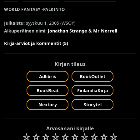
WORLD FANTASY -PALKINTO
Julkaistu:
syyskuu 1, 2005 (
WSOY
)
Alkuperäinen nimi:
Jonathan Strange & Mr Norrell
Kirja-arviot ja kommentit (5)
Kirjan tilaus
Adlibris
BookOutlet
BookBeat
FinlandiaKirja
Nextory
Storytel
Arvosanani kirjalle
☆
☆
☆
☆
☆
☆
☆
☆
☆
☆