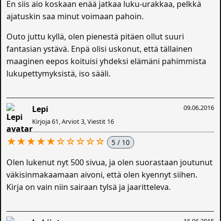
En siis aio koskaan enää jatkaa luku-urakkaa, pelkkä
ajatuskin saa minut voimaan pahoin.
Outo juttu kyllä, olen pienestä pitäen ollut suuri
fantasian ystävä. Enpä olisi uskonut, että tällainen
maaginen eepos koituisi yhdeksi elämäni pahimmista
lukupettymyksistä, iso sääli.
09.06.2016
Lepi
Kirjoja 61, Arviot 3, Viestit 16
★★★★★☆☆☆☆☆
5 / 10
Olen lukenut nyt 500 sivua, ja olen suorastaan joutunut
väkisinmakaamaan aivoni, että olen kyennyt siihen.
Kirja on vain niin sairaan tylsä ja jaaritteleva.
16.06.2015