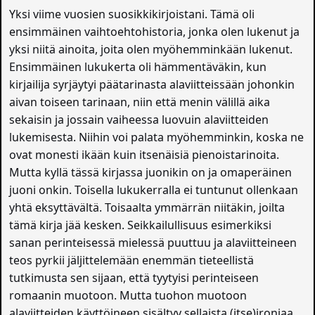
Yksi viime vuosien suosikkikirjoistani. Tämä oli
ensimmäinen vaihtoehtohistoria, jonka olen lukenut ja
yksi niitä ainoita, joita olen myöhemminkään lukenut.
Ensimmäinen lukukerta oli hämmentäväkin, kun
kirjailija syrjäytyi päätarinasta alaviitteissään johonkin
aivan toiseen tarinaan, niin että menin välillä aika
sekaisin ja jossain vaiheessa luovuin alaviitteiden
lukemisesta. Niihin voi palata myöhemminkin, koska ne
ovat monesti ikään kuin itsenäisiä pienoistarinoita.
Mutta kyllä tässä kirjassa juonikin on ja omaperäinen
juoni onkin. Toisella lukukerralla ei tuntunut ollenkaan
yhtä eksyttävältä. Toisaalta ymmärrän niitäkin, joilta
tämä kirja jää kesken. Seikkailullisuus esimerkiksi
sanan perinteisessä mielessä puuttuu ja alaviitteineen
teos pyrkii jäljittelemään enemmän tieteellistä
tutkimusta sen sijaan, että tyytyisi perinteiseen
romaanin muotoon. Mutta tuohon muotoon
alaviitteiden käyttöineen sisältyy sellaista (itse)ironiaa,