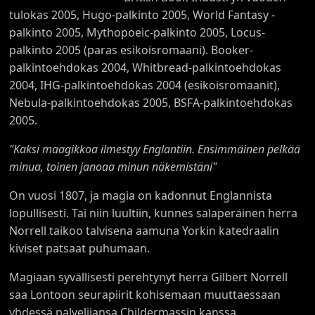
tulokas 2005, Hugo-palkinto 2005, World Fantasy -
palkinto 2005, Mythopoeic-palkinto 2005, Locus-
palkinto 2005 (paras esikoisromaani). Booker-
palkintoehdokas 2004, Whitbread-palkintoehdokas
2004, IHG-palkintoehdokas 2004 (esikoisromaanit),
Nebula-palkintoehdokas 2005, BSFA-palkintoehdokas
2005.
"Kaksi maagikkoa ilmestyy Englantiin. Ensimmäinen pelkää
minua, toinen janoaa minun näkemistäni"
On vuosi 1807, ja magia on kadonnut Englannista
lopullisesti. Tai niin luultiin, kunnes salaperäinen herra
Norrell taikoo talvisena aamuna Yorkin katedraalin
kiviset patsaat puhumaan.
Magiaan syvällisesti perehtynyt herra Gilbert Norrell
saa Lontoon seurapiirit kohisemaan muuttaessaan
yhdessä palvelijansa Childermassin kanssa