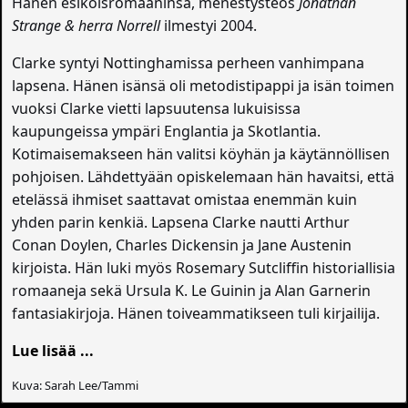
Hänen esikoisromaaninsa, menestysteos
Jonathan
Strange & herra Norrell
ilmestyi 2004.
Clarke syntyi Nottinghamissa perheen vanhimpana
lapsena. Hänen isänsä oli metodistipappi ja isän toimen
vuoksi Clarke vietti lapsuutensa lukuisissa
kaupungeissa ympäri Englantia ja Skotlantia.
Kotimaisemakseen hän valitsi köyhän ja käytännöllisen
pohjoisen. Lähdettyään opiskelemaan hän havaitsi, että
etelässä ihmiset saattavat omistaa enemmän kuin
yhden parin kenkiä. Lapsena Clarke nautti Arthur
Conan Doylen, Charles Dickensin ja Jane Austenin
kirjoista. Hän luki myös Rosemary Sutcliffin historiallisia
romaaneja sekä Ursula K. Le Guinin ja Alan Garnerin
fantasiakirjoja. Hänen toiveammatikseen tuli kirjailija.
Lue lisää ...
Kuva: Sarah Lee/Tammi