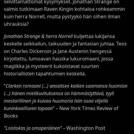
selvittämättömät kysymykset. Jonathan Strange on
valmis tutkimaan Raven Kingin kohtaloa rohkeammin
kuin herra Norrell, mutta pystyykö hän siihen ilman
uhrauksia?
Jonathan Strange & herra Norrell
kuljettaa lukijansa
keskelle seikkailun, taikuuden ja fantasian juhlaa. Teos
on Charles Dickensin ja Jane Austenin hengessä
kirjoitettu, lumoavan hauska lukuromaani, jossa
magiikka ja mysteerit kukoistavat suurten
historiallisten tapahtumien keskellä.
”
Clarken romaani (…) ansaitsee kaiken saamansa huomion
(…) hänen mielikuvituksensa on hämmästyttävä, tyyli
mestarillinen ja kuivaa huumoria hän osaa viljellä
kuninkaalliseen tapaan
” – New York Times Review of
Books
”Loistokas ja omaperäinen”
– Washington Post