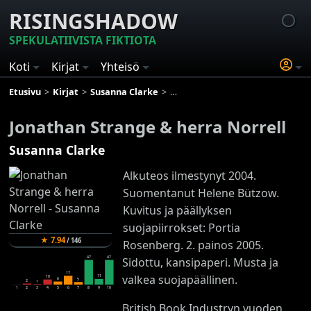
RISINGSHADOW
SPEKULATIIVISTA FIKTIOTA
Koti
Kirjat
Yhteisö
Etusivu
Kirjat
Susanna Clarke
Jonathan Strange & herra Norrell
Jonathan Strange & herra Norrell
Susanna Clarke
Alkuteos ilmestynyt 2004.
Suomentanut Helene Bützow.
Kuvitus ja päällyksen
suojapiirrokset: Portia
★
7.94
/
146
Rosenberg. 2. painos 2005.
47
47
Sidottu, kansipaperi. Musta ja
17
valkea suojapäällinen.
11
10
6
5
2
1
1
2
3
4
5
6
7
8
9
10
British Book Industryn vuoden