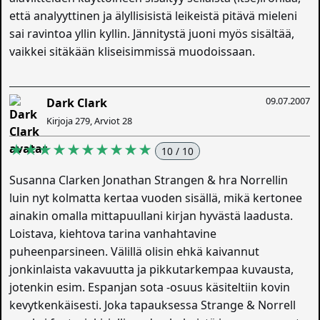
että analyyttinen ja älyllisisistä leikeistä pitävä mieleni
sai ravintoa yllin kyllin. Jännitystä juoni myös sisältää,
vaikkei sitäkään kliseisimmissä muodoissaan.
09.07.2007
Dark Clark
Kirjoja 279, Arviot 28
★★★★★★★★★★
10 / 10
Susanna Clarken Jonathan Strangen & hra Norrellin
luin nyt kolmatta kertaa vuoden sisällä, mikä kertonee
ainakin omalla mittapuullani kirjan hyvästä laadusta.
Loistava, kiehtova tarina vanhahtavine
puheenparsineen. Välillä olisin ehkä kaivannut
jonkinlaista vakavuutta ja pikkutarkempaa kuvausta,
jotenkin esim. Espanjan sota -osuus käsiteltiin kovin
kevytkenkäisesti. Joka tapauksessa Strange & Norrell