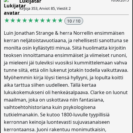
Lukijatar
Kirjoja 353, Arviot 85, Viestit 2
★★★★★★★★★★
10 / 10
Luin Jonathan Strange & herra Norrellin ensimmäisen
kerran neljätoistavuotiaana, ja rehellisesti sanottuna se
monilta osin kyllästytti minua. Siitä huolimatta kirjoitin
teoksen innoittamana ensimmäiset ja viimeiset runoni,
ja mieleeni jäi tuleviksi vuosiksi kummittelemaan vahva
tunne siitä, että olin lukenut jotakin todella vaikuttavaa.
Myöhemmin kirja löysi tiensä hyllyyni, ja lopulta koitti
aika tarttua siihen uudelleen. Tällä kertaa
lukukokemukseni oli henkeäsalpaava. Clarke on luonut
maailman, joka on uskottava niin fantasiana,
vaihtoehtohistoriana kuin psykologisena
tutkielmanakin. Se kutoo 1800-luvulle tyypillisiä
kerronnan keinoja luontevasti sujuvasanaiseen
kerrontaansa. Juoni rakentuu monimutkaisin,