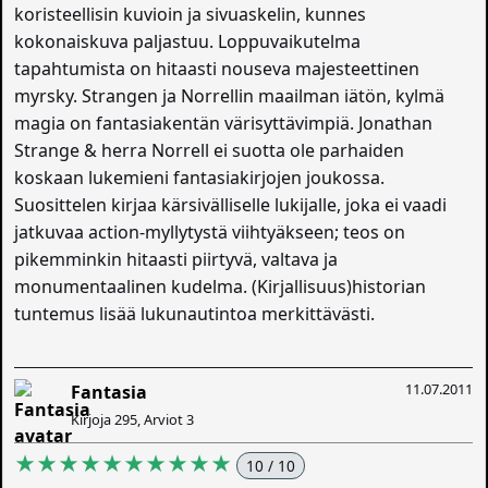
koristeellisin kuvioin ja sivuaskelin, kunnes
kokonaiskuva paljastuu. Loppuvaikutelma
tapahtumista on hitaasti nouseva majesteettinen
myrsky. Strangen ja Norrellin maailman iätön, kylmä
magia on fantasiakentän värisyttävimpiä. Jonathan
Strange & herra Norrell ei suotta ole parhaiden
koskaan lukemieni fantasiakirjojen joukossa.
Suosittelen kirjaa kärsivälliselle lukijalle, joka ei vaadi
jatkuvaa action-myllytystä viihtyäkseen; teos on
pikemminkin hitaasti piirtyvä, valtava ja
monumentaalinen kudelma. (Kirjallisuus)historian
tuntemus lisää lukunautintoa merkittävästi.
11.07.2011
Fantasia
Kirjoja 295, Arviot 3
★★★★★★★★★★
10 / 10