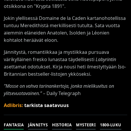
otsikkona on "Krypta 1891".
Jokin ylellisessä Domaine de la Caden kartanohotellissa
tuntuu Meredithistä merkillisesti tutulta. Sata vuotta
aiemmin eläneiden Anatolen, Isolden ja Léonien
kohtalot heräävät eloon.
Jännitystä, romantiikkaa ja mystiikkaa pursuava
värikylläinen fresko lunastaa täydellisesti
Labyrintin
asettamat odotukset. Kirja nousi heti ilmestyttyään Iso-
Britannian bestseller-listojen ykköseksi.
”Mosse on vahva tarinankertoja, jonka mielikuvitus on
ylitsevuotavainen.”
– Daily Telegraph
Adlibris:
tarkista saatavuus
FANTASIA
JÄNNITYS
HISTORIA
MYSTEERI
1800-LUKU