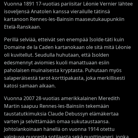
Vuonna 1891 17-vuotias pariisitar Léonie Vernier lähtee
isoveljensä Anatolen kanssa vierailulle tätinsä
kartanoon Rennes-les-Bainsin maaseutukaupunkiin
Etelä-Ranskaan.
Perillä selviää, etteivät sen enempää Isolde-täti kuin
Domaine de la Caden kartanokaan ole sitä mitä Léonie
oli kuvitellut. Seudulla huhutaan, että Isolden
edesmennyt aviomies kuoli manattuaan esiin
paholaisen muinaisesta kryptasta. Puhutaan myös
salaperäisestä tarot-korttipakasta, joka merkillisesti
katosi samaan aikaan.
Vuonna 2007 28-vuotias amerikkalainen Meredith
Martin saapuu Rennes-les-Bainsiin tekemään
taustatutkimuksia Claude Debussyn elämäkertaa
varten ja selvittämään omaa sukutaustaansa.
Johtolankoinaan hänellä on vuonna 1914 otettu
valokuva nuoresta sotilaasta sekä nuottipaperi, jonka