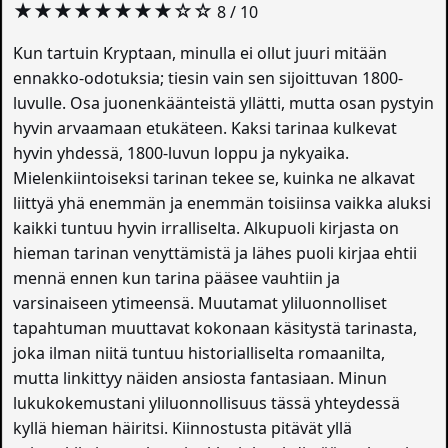
★★★★★★★★☆☆
8 / 10
Kun tartuin Kryptaan, minulla ei ollut juuri mitään
ennakko-odotuksia; tiesin vain sen sijoittuvan 1800-
luvulle. Osa juonenkäänteistä yllätti, mutta osan pystyin
hyvin arvaamaan etukäteen. Kaksi tarinaa kulkevat
hyvin yhdessä, 1800-luvun loppu ja nykyaika.
Mielenkiintoiseksi tarinan tekee se, kuinka ne alkavat
liittyä yhä enemmän ja enemmän toisiinsa vaikka aluksi
kaikki tuntuu hyvin irralliselta. Alkupuoli kirjasta on
hieman tarinan venyttämistä ja lähes puoli kirjaa ehtii
mennä ennen kun tarina pääsee vauhtiin ja
varsinaiseen ytimeensä. Muutamat yliluonnolliset
tapahtuman muuttavat kokonaan käsitystä tarinasta,
joka ilman niitä tuntuu historialliselta romaanilta,
mutta linkittyy näiden ansiosta fantasiaan. Minun
lukukokemustani yliluonnollisuus tässä yhteydessä
kyllä hieman häiritsi. Kiinnostusta pitävät yllä