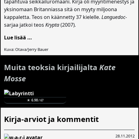
tapahtuva seikkailuromaani. Kirja oli myyntimenestys ja
yksinomaan Britanniassa sitä on myyty miljoona
kappaletta. Teos on käännetty 37 kielelle.
Languedoc
-
sarjaa jatkoi teos
Krypta
(2007)
.
Lue lisää ...
Kuva: Otava/Jerry Bauer
Muita teoksia kirjailijalta
Kate
Mosse
★ 6.98
/ 67
Kirja-arviot ja kommentit
28.11.2012