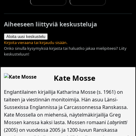
Aiheeseen liittyviä keskusteluja
Aloita uusi keskustelu
Kirjoita vieraana tai kirjaudu sisään.
Onko sinulla kysymyksiä kirjasta tai haluatko jakaa mielipiteesi? Liity
keskusteluun!
Kate Mosse
Englantilainen kirjailija Katharina Mosse (s. 1961) on
taiteen ja viestinnän monitoimija. Hän asuu Länsi-
Sussexissa Englannissa ja Carcassonnessa Ranskassa.
Kate Mossella on miehensä, näytelmäkirjailija Greg
Mossen kanssa kaksi lasta. Mossen romaani
Labyrintti
(2005) on vuodessa 2005 ja 1200-luvun Ranskassa