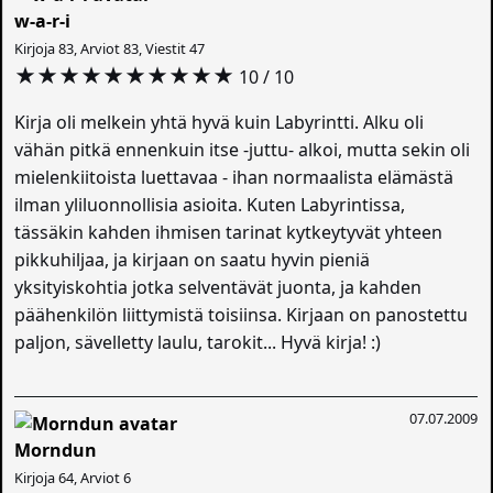
w-a-r-i
Kirjoja 83, Arviot 83, Viestit 47
★★★★★★★★★★
10 / 10
Kirja oli melkein yhtä hyvä kuin Labyrintti. Alku oli
vähän pitkä ennenkuin itse -juttu- alkoi, mutta sekin oli
mielenkiitoista luettavaa - ihan normaalista elämästä
ilman yliluonnollisia asioita. Kuten Labyrintissa,
tässäkin kahden ihmisen tarinat kytkeytyvät yhteen
pikkuhiljaa, ja kirjaan on saatu hyvin pieniä
yksityiskohtia jotka selventävät juonta, ja kahden
päähenkilön liittymistä toisiinsa. Kirjaan on panostettu
paljon, sävelletty laulu, tarokit... Hyvä kirja! :)
07.07.2009
Morndun
Kirjoja 64, Arviot 6