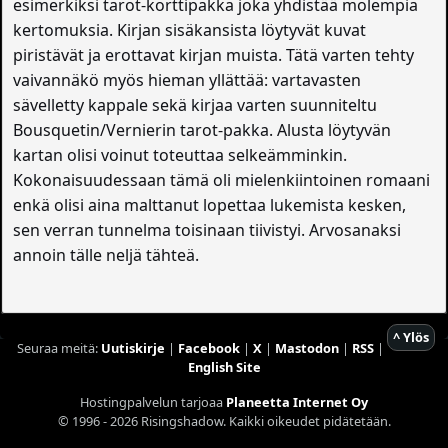
esimerkiksi tarot-korttipakka joka yhdistää molempia
kertomuksia. Kirjan sisäkansista löytyvät kuvat
piristävät ja erottavat kirjan muista. Tätä varten tehty
vaivannäkö myös hieman yllättää: vartavasten
sävelletty kappale sekä kirjaa varten suunniteltu
Bousquetin/Vernierin tarot-pakka. Alusta löytyvän
kartan olisi voinut toteuttaa selkeämminkin.
Kokonaisuudessaan tämä oli mielenkiintoinen romaani
enkä olisi aina malttanut lopettaa lukemista kesken,
sen verran tunnelma toisinaan tiivistyi. Arvosanaksi
annoin tälle neljä tähteä.
^ Ylös
Seuraa meitä:
Uutiskirje
|
Facebook
|
X
|
Mastodon
|
RSS
|
English Site
Hostingpalvelun tarjoaa
Planeetta Internet Oy
© 1996 - 2026 Risingshadow. Kaikki oikeudet pidätetään.