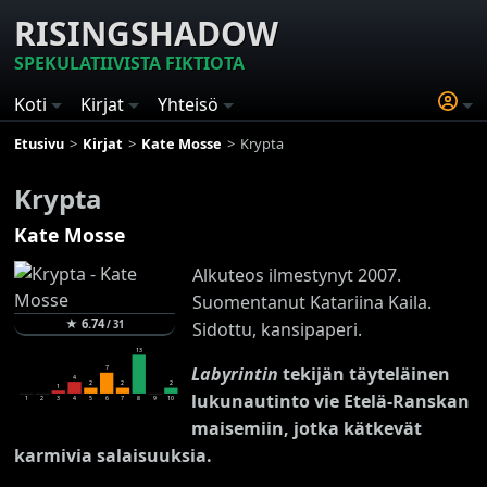
RISINGSHADOW
SPEKULATIIVISTA FIKTIOTA
Koti
Kirjat
Yhteisö
Etusivu
Kirjat
Kate Mosse
Krypta
Krypta
Kate Mosse
Alkuteos ilmestynyt 2007.
Suomentanut Katariina Kaila.
★
6.74
/
31
Sidottu, kansipaperi.
13
Labyrintin
tekijän täyteläinen
7
4
2
2
2
1
lukunautinto vie Etelä-Ranskan
1
2
3
4
5
6
7
8
9
10
maisemiin, jotka kätkevät
karmivia salaisuuksia.