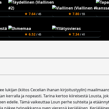
★ 7.64
★ 7.80
/ 45
/ 55
★ 6.52
★ 7.34
/ 45
/ 41
see lukijan (kiitos Cecelian ihanan kirjoitustyylin) maailmaan
n kerralla ja nopeasti. Tarina kertoo kiireisestä Lousta, j
een edelle. Tämä vaikeuttaa Loun perhe suhteita ja etäännyt
ja näkee työpaikkansa oven vieressä kerjäläisen. Kerjäläin