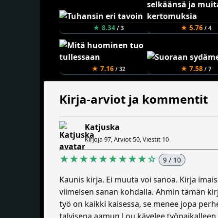
★ 8.34
★ 5.76
/ 3
/ 4
★ 7.16
★ 7.58
/ 32
/ 7
Kirja-arviot ja kommentit
Katjuska
Kirjoja 97, Arviot 50, Viestit 10
★★★★★★★★★☆
9 / 10
Kaunis kirja. Ei muuta voi sanoa. Kirja imai
viimeisen sanan kohdalla. Ahmin tämän kirja
työ on kaikki kaisessa, se menee jopa perh
talvisena aamun Lou kävelee työpaikalleen 