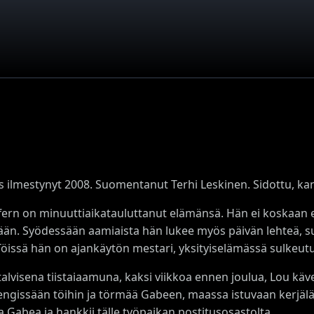
s ilmestynyt 2008. Suomentanut Terhi Leskinen. Sidottu, kan
fern on minuuttiaikatauluttanut elämänsä. Hän ei koskaan el
ään. Syödessään aamiaista hän lukee myös päivän lehteä, s
 Töissä hän on ajankäytön mestari, yksityiselämässä sulkeut
alvisena tiistaiaamuna, kaksi viikkoa ennen joulua, Lou kä
ngissään töihin ja törmää Gabeen, maassa istuvaan kerjälä
 Gabea ja hankkii tälle työpaikan postitusosastolta.