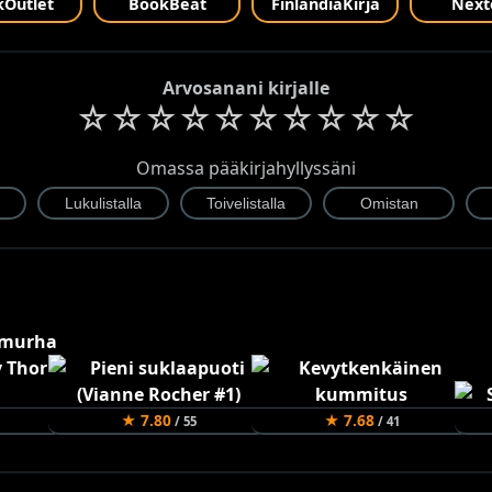
Outlet
BookBeat
FinlandiaKirja
Next
Arvosanani kirjalle
☆
☆
☆
☆
☆
☆
☆
☆
☆
☆
Omassa pääkirjahyllyssäni
★ 7.80
★ 7.68
/ 55
/ 41