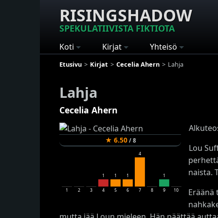
RISINGSHADOW
SPEKULATIIVISTA FIKTIOTA
Koti
Kirjat
Yhteisö
Etusivu
Kirjat
Cecelia Ahern
Lahja
Lahja
Cecelia Ahern
Alkuteo
★
6.50
/
8
Lou Suf
4
perhett
naista.
1
1
1
1
Eräänä t
1
2
3
4
5
6
7
8
9
10
nahkake
mutta jää Loun mieleen. Hän päättää auttaa