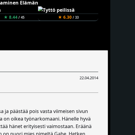
★ 8.44
★ 6.30
/ 45
/ 33
22.04.2014
sa ja päästää pois vasta viimeisen sivun
oka on oikea työnarkomaani. Hänelle hyvä
tää hänet erityisesti vaimostaan. Eräänä
en on nuori mies nimeltä Gabe. Hetken