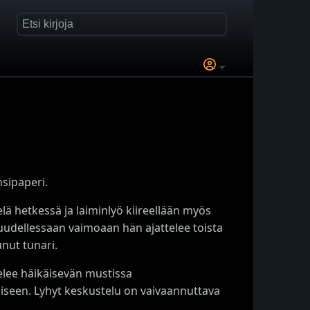
sipaperi.
ä hetkessä ja laiminlyö kiireellään myös
uudellessaan vaimoaan hän ajattelee toista
unut tunari.
velee häikäisevän mustissa
iseen. Lyhyt keskustelu on vaivaannuttava