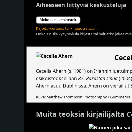
Aiheeseen liittyviä keskusteluja
Aloita uusi keskustelu
Kirjoita vieraana tai kirjaudu sisään.
Onko sinulla kysymyksiä kirjasta tai haluatko jakaa miel
Cece
Cecelia Ahern (s. 1981) on Irlannin luetuim
esikoisteoksellaan
P.S. Rakastan sinua
(2004)
Ahern asuu Dublinissa. Ahern on vieraillut
Kuva: Matthew Thompson Photography / Gummerus
Muita teoksia kirjailijalta
C