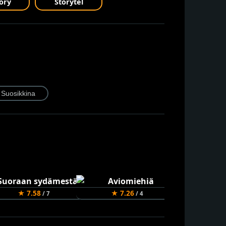
ory
Storytel
★ 7.58
★ 7.26
★ 8.3
/ 7
/ 4