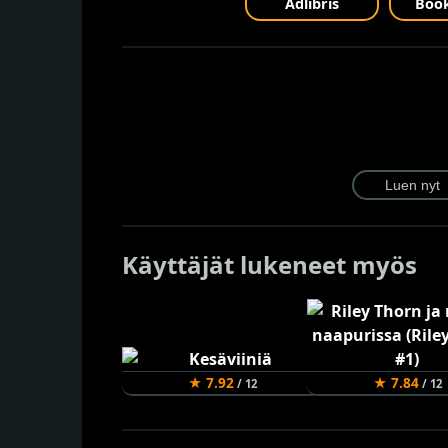
Adlibris
Book
Käyttäjät lukeneet myös
★ 7.92
★ 7.84
/ 12
/ 12