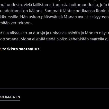
nut uudesta, vielä laillistamattomasta hoitomuodosta, jota 
u odottamaton käänne, Sammatti lähtee potilaansa Ronin 
kikurssille. Hän uskoo pääsevänsä Monan avulla selvyyteen 
ömään veritekoon.
arella alkaa sattua outoja ja uhkaavia asioita ja Monan nä
elottomana, Mona ei enää tiedä, voiko kehenkään saarella oli
s:
tarkista saatavuus
KOTIMAINEN