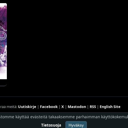
raa meitä:
Uutiskirje
|
Facebook
|
X
|
Mastodon
|
RSS
|
English Site
Hostingpalvelun tarjoaa
Planeetta Internet Oy
stomme käyttää evästeitä takaaksemme parhaimman käyttökokemu
© 1996 - 2026 Risingshadow. Kaikki oikeudet pidätetään.
Tietosuoja
Hyväksy