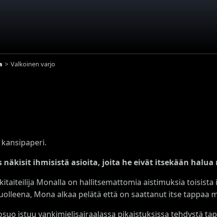
a
Valkoinen varjo
 kansipaperi.
s näkisit ihmisistä asioita, joita he eivät itsekään halu
kitaiteilija Monalla on hallitsemattomia aistimuksia toisis
kuolleena, Mona alkaa pelätä että on saattanut itse tappaa 
suo istuu vankimielisairaalassa pikaistuksissa tehdystä tap