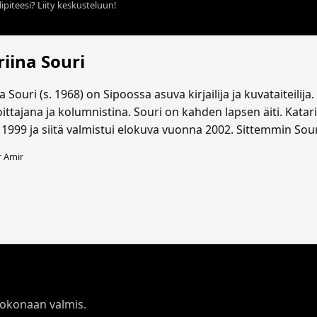
ipiteesi? Liity keskusteluun!
iina Souri
a Souri (s. 1968) on Sipoossa asuva kirjailija ja kuvataiteili
oittajana ja kolumnistina. Souri on kahden lapsen äiti. Kata
 1999 ja siitä valmistui elokuva vuonna 2002. Sittemmin Sour
r Amir
 kokonaan valmis.