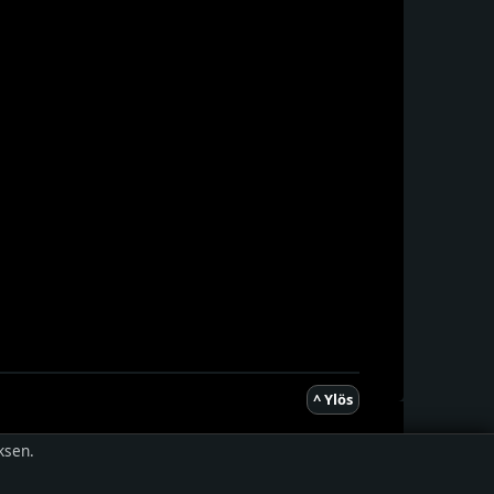
^ Ylös
ksen.