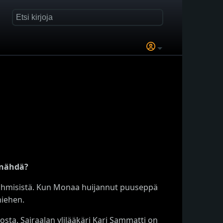
a nähdä?
ta ihmisistä. Kun Monaa huijannut puuseppä
miehen.
osta. Sairaalan ylilääkäri Kari Sammatti on