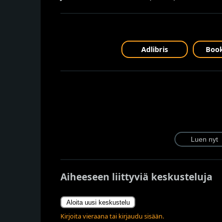
Adlibris
Book
Aiheeseen liittyviä keskusteluja
Aloita uusi keskustelu
Kirjoita vieraana tai kirjaudu sisään.