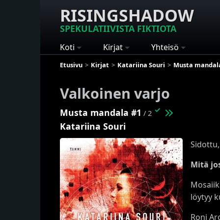
RISINGSHADOW
SPEKULATIIVISTA FIKTIOTA
Koti
Kirjat
Yhteisö
Etusivu
Kirjat
Katariina Souri
Musta mandal
Valkoinen varjo
✓
Musta mandala #1
/ 2
Katariina Souri
Sidottu,
Mitä jo
Mosaiik
löytyy 
Roni Aro