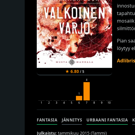
innostu
tapahtu
mosaiik
silmitt
Pian sa
löytyy 
Adlibri
★
6.80
/
5
4
1
1
2
3
4
5
6
7
8
9
10
FANTASIA
JÄNNITYS
URBAANI FANTASIA
Julkaistu:
tammikuu 2015 (
Tammi
)