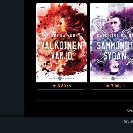
★ 6.80
★ 7.00
/ 5
/ 3
Seu
Sivu