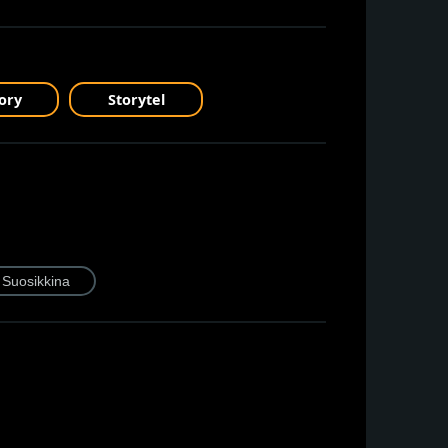
ory
Storytel