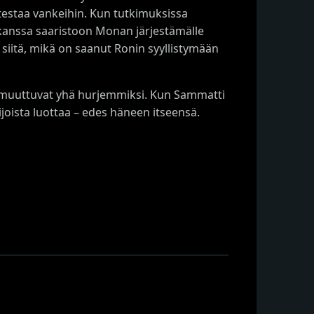
testaa vankeihin. Kun tutkimuksissa
kanssa saaristoon Monan järjestämälle
siitä, mikä on saanut Ronin syyllistymään
yt muuttuvat yhä hurjemmiksi. Kun Sammatti
joista luottaa – edes häneen itseensä.