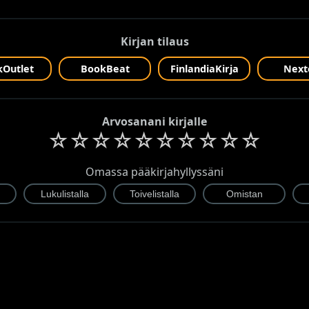
Kirjan tilaus
Outlet
BookBeat
FinlandiaKirja
Next
Arvosanani kirjalle
☆
☆
☆
☆
☆
☆
☆
☆
☆
☆
Omassa pääkirjahyllyssäni